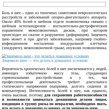
Боль в шее – один из типичных симптомов неврологических
расстройств и заболеваний опорно-двигательного аппарата.
Около 40% болей в шейном отделе позвоночника связано с
шейным остеохондрозом – воспалительно-дистрофическим
поражением межпозвоночных дисков, при котором
происходит их сжатие и разрушение (деформация). Защемить
шею может и при других заболеваниях, например гнойно-
инфекционном воспалении эпидуральной клетчатки
(эпидурите), межпозвоночной грыже, опухолях позвоночника.
Защемило шею — что делать в домашних условиях
Вероятность хронических болей в шее увеличивается у людей,
имеющих избыточную массу тела, страдающих
гормональными расстройствами и у тех, чья
профессиональная деятельность требует длительного
статического напряжения (например, долгого сидения за
компьютером). Интенсивность болей в шее, как правило,
очень высокая, поэтому
для сохранения работоспособности
и возможности заниматься домашними делами лицам,
входящим в группу риска по невралгии, необходимо знать,
что делать в домашних условиях, если защемило шею
.