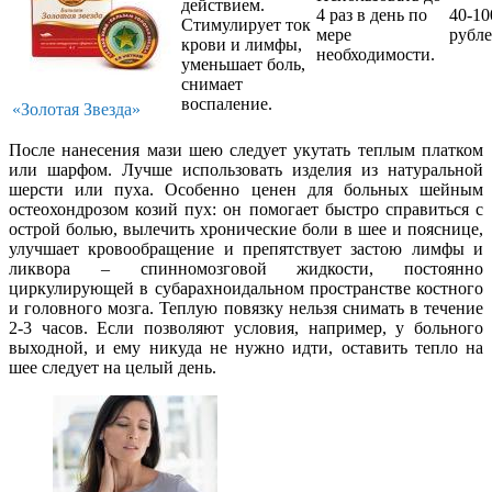
действием.
4 раз в день по
40-10
Стимулирует ток
мере
рубл
крови и лимфы,
необходимости.
уменьшает боль,
снимает
воспаление.
«Золотая Звезда»
После нанесения мази шею следует укутать теплым платком
или шарфом. Лучше использовать изделия из натуральной
шерсти или пуха. Особенно ценен для больных шейным
остеохондрозом козий пух: он помогает быстро справиться с
острой болью, вылечить хронические боли в шее и пояснице,
улучшает кровообращение и препятствует застою лимфы и
ликвора – спинномозговой жидкости, постоянно
циркулирующей в субарахноидальном пространстве костного
и головного мозга. Теплую повязку нельзя снимать в течение
2-3 часов. Если позволяют условия, например, у больного
выходной, и ему никуда не нужно идти, оставить тепло на
шее следует на целый день.