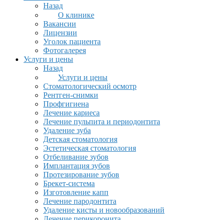
Назад
О клинике
Вакансии
Лицензии
Уголок пациента
Фотогалерея
Услуги и цены
Назад
Услуги и цены
Стоматологический осмотр
Рентген-снимки
Профгигиена
Лечение кариеса
Лечение пульпита и периодонтита
Удаление зуба
Детская стоматология
Эстетическая стоматология
Отбеливание зубов
Имплантация зубов
Протезирование зубов
Брекет-система
Изготовление капп
Лечение пародонтита
Удаление кисты и новообразований
Лечение перикоронита