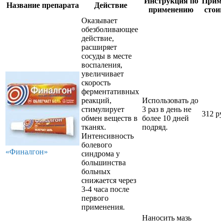
Инструкция по
Прим
Название препарата
Действие
применению
стои
Оказывает
обезболивающее
действие,
расширяет
сосуды в месте
воспаления,
увеличивает
скорость
ферментативных
реакций,
Использовать до
стимулирует
3 раз в день не
312 р
обмен веществ в
более 10 дней
тканях.
подряд.
Интенсивность
болевого
«Финалгон»
синдрома у
большинства
больных
снижается через
3-4 часа после
первого
применения.
Наносить мазь