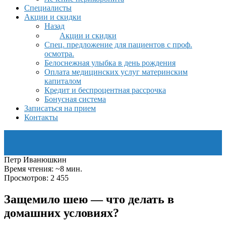
Специалисты
Акции и скидки
Назад
Акции и скидки
Спец. предложение для пациентов с проф.
осмотра.
Белоснежная улыбка в день рождения
Оплата медицинских услуг материнским
капиталом
Кредит и беспроцентная рассрочка
Бонусная система
Записаться на прием
Контакты
Петр Иванюшкин
Время чтения: ~8 мин.
Просмотров: 2 455
Защемило шею — что делать в
домашних условиях?