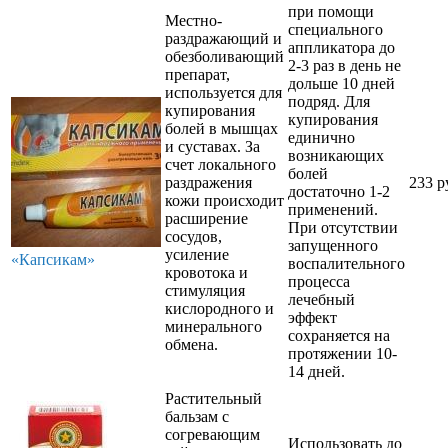
при помощи
Местно-
специального
раздражающий и
аппликатора до
обезболивающий
2-3 раз в день не
препарат,
дольше 10 дней
используется для
подряд. Для
купирования
купирования
болей в мышцах
единично
и суставах. За
возникающих
счет локального
болей
раздражения
233 р
достаточно 1-2
кожи происходит
применений.
расширение
При отсутствии
сосудов,
запущенного
усиление
«Капсикам»
воспалительного
кровотока и
процесса
стимуляция
лечебный
кислородного и
эффект
минерального
сохраняется на
обмена.
протяжении 10-
14 дней.
Растительный
бальзам с
согревающим
Использовать до