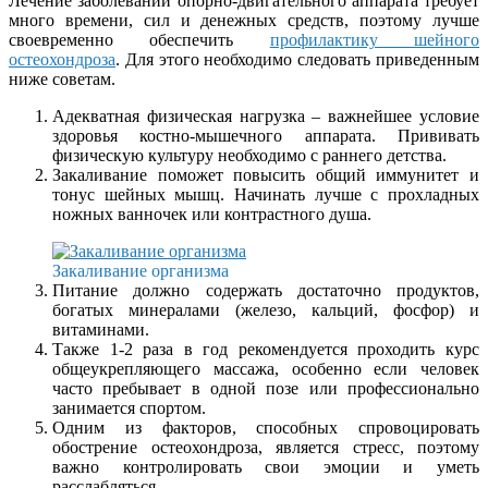
Лечение заболеваний опорно-двигательного аппарата требует
много времени, сил и денежных средств, поэтому лучше
своевременно обеспечить
профилактику шейного
остеохондроза
. Для этого необходимо следовать приведенным
ниже советам.
Адекватная физическая нагрузка – важнейшее условие
здоровья костно-мышечного аппарата. Прививать
физическую культуру необходимо с раннего детства.
Закаливание поможет повысить общий иммунитет и
тонус шейных мышц. Начинать лучше с прохладных
ножных ванночек или контрастного душа.
Закаливание организма
Питание должно содержать достаточно продуктов,
богатых минералами (железо, кальций, фосфор) и
витаминами.
Также 1-2 раза в год рекомендуется проходить курс
общеукрепляющего массажа, особенно если человек
часто пребывает в одной позе или профессионально
занимается спортом.
Одним из факторов, способных спровоцировать
обострение остеохондроза, является стресс, поэтому
важно контролировать свои эмоции и уметь
расслабляться.