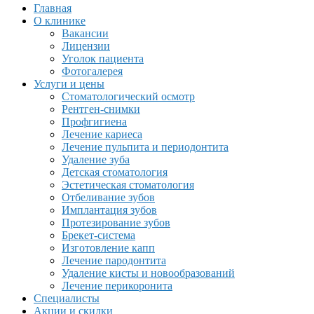
Главная
О клинике
Вакансии
Лицензии
Уголок пациента
Фотогалерея
Услуги и цены
Стоматологический осмотр
Рентген-снимки
Профгигиена
Лечение кариеса
Лечение пульпита и периодонтита
Удаление зуба
Детская стоматология
Эстетическая стоматология
Отбеливание зубов
Имплантация зубов
Протезирование зубов
Брекет-система
Изготовление капп
Лечение пародонтита
Удаление кисты и новообразований
Лечение перикоронита
Специалисты
Акции и скидки