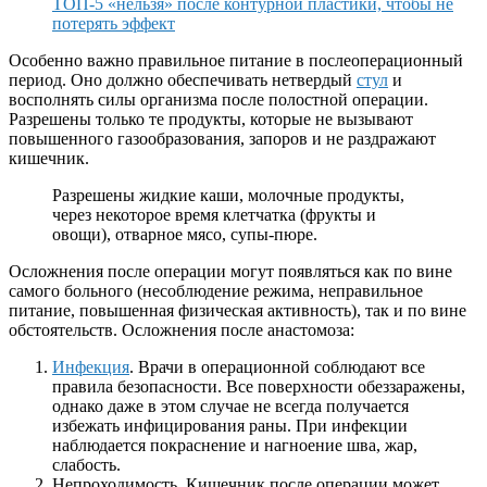
ТОП-5 «нельзя» после контурной пластики, чтобы не
потерять эффект
Особенно важно правильное питание в послеоперационный
период. Оно должно обеспечивать нетвердый
стул
и
восполнять силы организма после полостной операции.
Разрешены только те продукты, которые не вызывают
повышенного газообразования, запоров и не раздражают
кишечник.
Разрешены жидкие каши, молочные продукты,
через некоторое время клетчатка (фрукты и
овощи), отварное мясо, супы-пюре.
Осложнения после операции могут появляться как по вине
самого больного (несоблюдение режима, неправильное
питание, повышенная физическая активность), так и по вине
обстоятельств. Осложнения после анастомоза:
Инфекция
. Врачи в операционной соблюдают все
правила безопасности. Все поверхности обеззаражены,
однако даже в этом случае не всегда получается
избежать инфицирования раны. При инфекции
наблюдается покраснение и нагноение шва, жар,
слабость.
Непроходимость. Кишечник после операции может