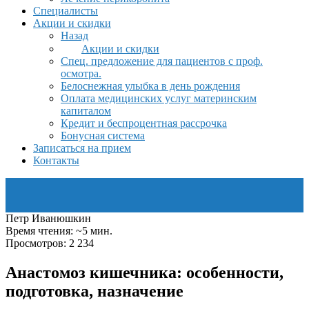
Специалисты
Акции и скидки
Назад
Акции и скидки
Спец. предложение для пациентов с проф.
осмотра.
Белоснежная улыбка в день рождения
Оплата медицинских услуг материнским
капиталом
Кредит и беспроцентная рассрочка
Бонусная система
Записаться на прием
Контакты
Петр Иванюшкин
Время чтения: ~5 мин.
Просмотров: 2 234
Анастомоз кишечника: особенности,
подготовка, назначение