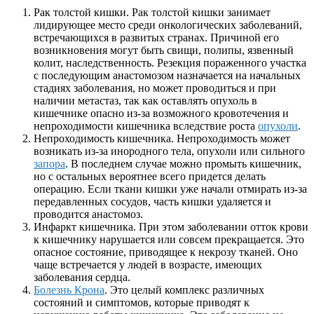
Рак толстой кишки. Рак толстой кишки занимает
лидирующее место среди онкологических заболеваний,
встречающихся в развитых странах. Причиной его
возникновения могут быть свищи, полипы, язвенный
колит, наследственность. Резекция пораженного участка
с последующим анастомозом назначается на начальных
стадиях заболевания, но может проводиться и при
наличии метастаз, так как оставлять опухоль в
кишечнике опасно из-за возможного кровотечения и
непроходимости кишечника вследствие роста
опухоли
.
Непроходимость кишечника. Непроходимость может
возникать из-за инородного тела, опухоли или сильного
запора
. В последнем случае можно промыть кишечник,
но с остальных вероятнее всего придется делать
операцию. Если ткани кишки уже начали отмирать из-за
передавленных сосудов, часть кишки удаляется и
проводится анастомоз.
Инфаркт кишечника. При этом заболевании отток крови
к кишечнику нарушается или совсем прекращается. Это
опасное состояние, приводящее к некрозу тканей. Оно
чаще встречается у людей в возрасте, имеющих
заболевания сердца.
Болезнь Крона
. Это целый комплекс различных
состояний и симптомов, которые приводят к