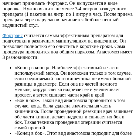
начинает принимать Фортранс. Он выпускается в виде
порошка. Нужно выпить не менее 3-4 литров разведенного
препарата (1 пакетик на литр, по 1 литру в час). После приема
препарата через пару часов начинается безболезненный
водянистый стул.
Фортранс
считается самым эффективным препаратом для
подготовки к различным манипуляциям на кишечнике. Он
позволяет полностью его очистить в короткие сроки. Сама
процедура проводится под общим наркозом. Анастомоз имеет
3 разновидности:
«Конец в конец». Наиболее эффективный и часто
используемый метод. Он возможен только в том случае,
если соединяемый части кишечника не имеют большой
разницы в диаметре. Если она из частей немного
меньше, хирург слегка надрезает ее и увеличивает
просвет, а затем сшивает части край в край.
«Бок в бок». Такой вид анастомоза проводится в том
случае, когда была удалена значительная часть
кишечника. После проведенной резекции врач зашивает
обе части кишки, делает надрезы и сшивает их бок в
бок. Такая техника проведения операции считается
самой простой.
«Конец в бок». Этот вид анастомоза подходит для более