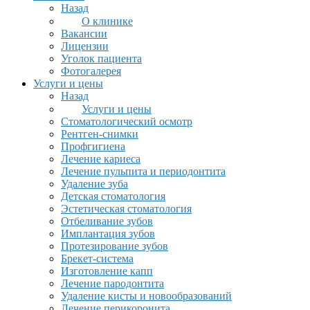
Назад
О клинике
Вакансии
Лицензии
Уголок пациента
Фотогалерея
Услуги и цены
Назад
Услуги и цены
Стоматологический осмотр
Рентген-снимки
Профгигиена
Лечение кариеса
Лечение пульпита и периодонтита
Удаление зуба
Детская стоматология
Эстетическая стоматология
Отбеливание зубов
Имплантация зубов
Протезирование зубов
Брекет-система
Изготовление капп
Лечение пародонтита
Удаление кисты и новообразований
Лечение перикоронита