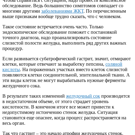
Чтобы справиться с ситуацией, надо провести комплексное
обследование. Ведь большинство симптомов совпадает со
многими другими
заболеваниями ЖКТ
. По перечисленным
выше признакам вообще трудно сказать, что с человеком.
Такое состояние встречается очень часто. Только
эндоскопическое обследование поможет с постановкой
точного диагноза, надо проанализировать состояние
слизистой полости желудка, выполнить ряд других важных
процедур.
Если развивается субатрофический гастрит, значит, отмирают
клетки, которые отвечают за выработку пепсина,
соляной
кислоты
. На пораженных участках вместо клеток слизистой
появляются клетки соединительной, эпителиальной ткани. А
эти виды клеток не могут вырабатывать нужные ферменты
желудочного сока.
В результате таких изменений
желудочный сок
производится
в недостаточном объеме, от этого страдает уровень
кислотности. В конечном итоге все может привести к
недопустимому истончению стенок желудка. Ситуация
становится еще опаснее, когда процесс распространяется на
весь орган.
Так что гастрит – это начало атрофии желудочных стенок.