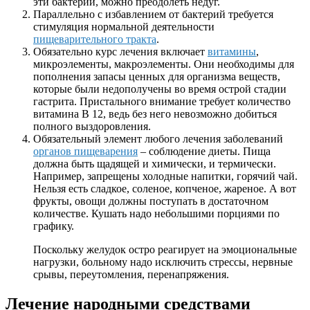
эти бактерии, можно преодолеть недуг.
Параллельно с избавлением от бактерий требуется
стимуляция нормальной деятельности
пищеварительного тракта
.
Обязательно курс лечения включает
витамины
,
микроэлементы, макроэлементы. Они необходимы для
пополнения запасы ценных для организма веществ,
которые были недополучены во время острой стадии
гастрита. Пристального внимание требует количество
витамина В 12, ведь без него невозможно добиться
полного выздоровления.
Обязательный элемент любого лечения заболеваний
органов пищеварения
– соблюдение диеты. Пища
должна быть щадящей и химически, и термически.
Например, запрещены холодные напитки, горячий чай.
Нельзя есть сладкое, соленое, копченое, жареное. А вот
фрукты, овощи должны поступать в достаточном
количестве. Кушать надо небольшими порциями по
графику.
Поскольку желудок остро реагирует на эмоциональные
нагрузки, больному надо исключить стрессы, нервные
срывы, переутомления, перенапряжения.
Лечение народными средствами