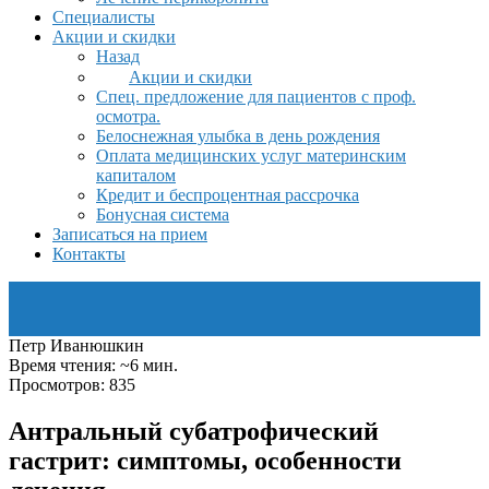
Специалисты
Акции и скидки
Назад
Акции и скидки
Спец. предложение для пациентов с проф.
осмотра.
Белоснежная улыбка в день рождения
Оплата медицинских услуг материнским
капиталом
Кредит и беспроцентная рассрочка
Бонусная система
Записаться на прием
Контакты
Петр Иванюшкин
Время чтения: ~6 мин.
Просмотров: 835
Антральный субатрофический
гастрит: симптомы, особенности