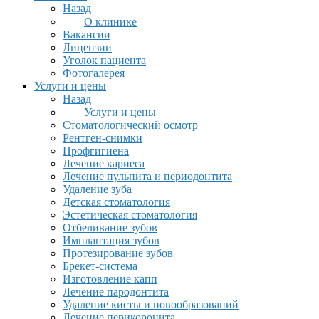
Назад
О клинике
Вакансии
Лицензии
Уголок пациента
Фотогалерея
Услуги и цены
Назад
Услуги и цены
Стоматологический осмотр
Рентген-снимки
Профгигиена
Лечение кариеса
Лечение пульпита и периодонтита
Удаление зуба
Детская стоматология
Эстетическая стоматология
Отбеливание зубов
Имплантация зубов
Протезирование зубов
Брекет-система
Изготовление капп
Лечение пародонтита
Удаление кисты и новообразований
Лечение перикоронита