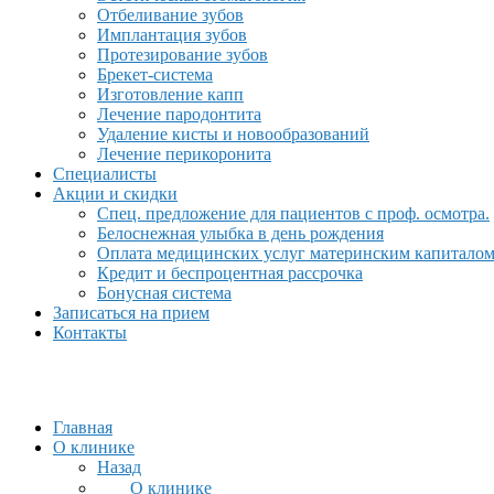
Отбеливание зубов
Имплантация зубов
Протезирование зубов
Брекет-система
Изготовление капп
Лечение пародонтита
Удаление кисты и новообразований
Лечение перикоронита
Специалисты
Акции и скидки
Спец. предложение для пациентов с проф. осмотра.
Белоснежная улыбка в день рождения
Оплата медицинских услуг материнским капитало
Кредит и беспроцентная рассрочка
Бонусная система
Записаться на прием
Контакты
Главная
О клинике
Назад
О клинике