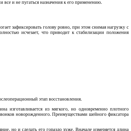
и все и не пугаться назначения к его применению.
гает зафиксировать голову ровно, при этом снимая нагрузку с
полностью исчезает, что приводит к стабилизации положения
ослеоперационный этап восстановления.
на изготавливается из мягкого, но одновременно плотного
озвонков новорожденного. Преимуществами шейного фиксатора
ие, но и сделать его гораздо хуже. Вначале измеряется длина