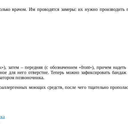
лько врачом. Им проводятся замеры: их нужно производить 
ck»), затем – передняя (с обозначением «front»), причем над
ное для него отверстие. Теперь можно зафиксировать бандаж
затором позвоночника.
оаллергенных моющих средств, после чего тщательно прополас
а