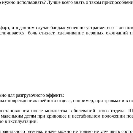
о нужно использовать? Лучше всего знать о таком приспособлени
рт, и в данном случае бандаж успешно устраняет его – он помо
еличивается, боль стихает, сдавливание нервных окончаний 
ьно для разгрузочного эффекта;
ых повреждениях шейного отдела, например, при травмах и в п
становления после множества заболеваний этого отдела. Ши
т маленьким детям при кривошее и нестабильном положении п
во в эксплуатации.
авильного размера, иначе можно не только не улучшить состоян