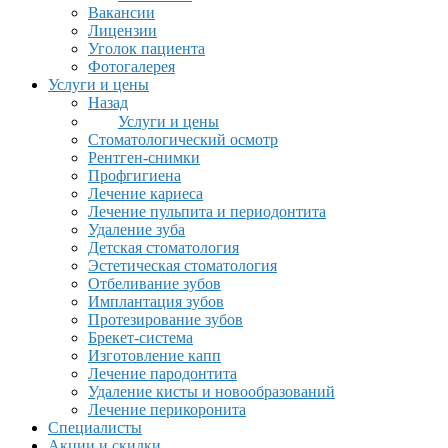
Вакансии
Лицензии
Уголок пациента
Фотогалерея
Услуги и цены
Назад
Услуги и цены
Стоматологический осмотр
Рентген-снимки
Профгигиена
Лечение кариеса
Лечение пульпита и периодонтита
Удаление зуба
Детская стоматология
Эстетическая стоматология
Отбеливание зубов
Имплантация зубов
Протезирование зубов
Брекет-система
Изготовление капп
Лечение пародонтита
Удаление кисты и новообразований
Лечение перикоронита
Специалисты
Акции и скидки