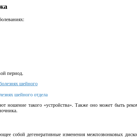
жа
болеваниях:
вой период.
езнях шейного отдела
ают ношение такого «устройства». Также оно может быть реком
ночника.
вляющее собой дегенеративные изменения межпозвонковых диск