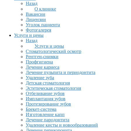
Назад
О клинике
Вакансии
Лицензии
Уголок пациента
Фотогалерея
Услуги и цены
Назад
Услуги и цены
Стоматологический осмотр
Рентген-снимки
Профгигиена
Лечение кариеса
Лечение пульпита и периодонтита
Удаление зуба
Детская стоматология
Эстетическая стоматология
Отбеливание зубов
Имплантация зубов
Протезирование зубов
Брекет-система
Изготовление капп
Лечение пародонтита
Удаление кисты и новообразований
Лечение перикоронита