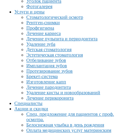
Уголок пациента
Фотогалерея
Услуги и цены
Стоматологический осмотр
Рентген-снимки
Профгигиена
Лечение кариеса
Лечение пульпита и периодонтита
Удаление зуба
Детская стоматология
Эстетическая стоматология
Отбеливание зубов
Имплантация зубов
Протезирование зубов
Брекет-система
Изготовление капп
Лечение пародонтита
Удаление кисты и новообразований
Лечение перикоронита
Специалисты
Акции и скидки
Спец. предложение для пациентов с проф.
осмотра.
Белоснежная улыбка в день рождения
Оплата медицинских услуг материнским