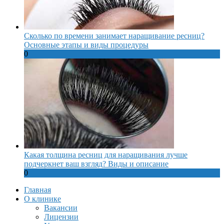
Сколько по времени занимает наращивание ресниц?
Основные этапы и виды процедуры
0
Какая толщина ресниц для наращивания лучше
подчеркнет ваш взгляд? Виды и описание
0
Главная
О клинике
Вакансии
Лицензии