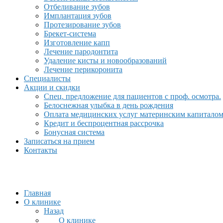
Отбеливание зубов
Имплантация зубов
Протезирование зубов
Брекет-система
Изготовление капп
Лечение пародонтита
Удаление кисты и новообразований
Лечение перикоронита
Специалисты
Акции и скидки
Спец. предложение для пациентов с проф. осмотра.
Белоснежная улыбка в день рождения
Оплата медицинских услуг материнским капитало
Кредит и беспроцентная рассрочка
Бонусная система
Записаться на прием
Контакты
Главная
О клинике
Назад
О клинике