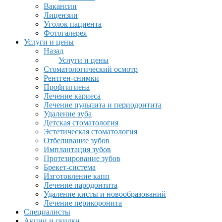
Вакансии
Лицензии
Уголок пациента
Фотогалерея
Услуги и цены
Назад
Услуги и цены
Стоматологический осмотр
Рентген-снимки
Профгигиена
Лечение кариеса
Лечение пульпита и периодонтита
Удаление зуба
Детская стоматология
Эстетическая стоматология
Отбеливание зубов
Имплантация зубов
Протезирование зубов
Брекет-система
Изготовление капп
Лечение пародонтита
Удаление кисты и новообразований
Лечение перикоронита
Специалисты
Акции и скидки