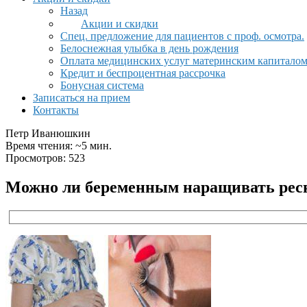
Назад
Акции и скидки
Спец. предложение для пациентов с проф. осмотра.
Белоснежная улыбка в день рождения
Оплата медицинских услуг материнским капитало
Кредит и беспроцентная рассрочка
Бонусная система
Записаться на прием
Контакты
Петр Иванюшкин
Время чтения: ~5 мин.
Просмотров: 523
Можно ли беременным наращивать ресн