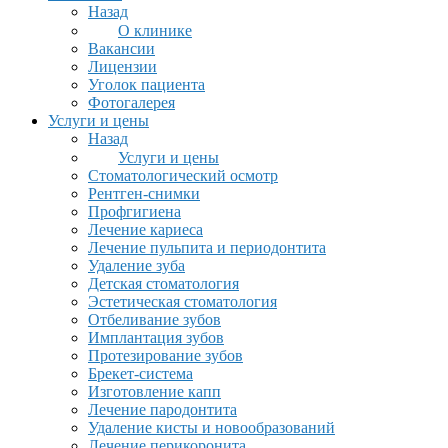
Назад
О клинике
Вакансии
Лицензии
Уголок пациента
Фотогалерея
Услуги и цены
Назад
Услуги и цены
Стоматологический осмотр
Рентген-снимки
Профгигиена
Лечение кариеса
Лечение пульпита и периодонтита
Удаление зуба
Детская стоматология
Эстетическая стоматология
Отбеливание зубов
Имплантация зубов
Протезирование зубов
Брекет-система
Изготовление капп
Лечение пародонтита
Удаление кисты и новообразований
Лечение перикоронита