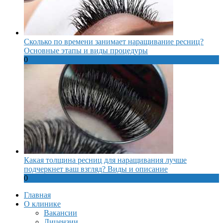
Сколько по времени занимает наращивание ресниц?
Основные этапы и виды процедуры
0
Какая толщина ресниц для наращивания лучше
подчеркнет ваш взгляд? Виды и описание
0
Главная
О клинике
Вакансии
Лицензии