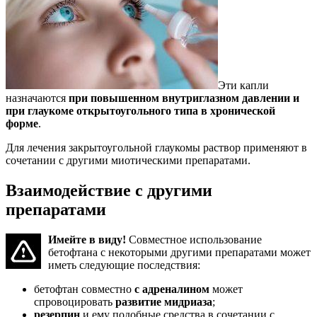
Эти капли
назначаются
при повышенном внутриглазном давлении и
при глаукоме открытоугольного типа в хронической
форме
.
Для лечения закрытоугольной глаукомы раствор применяют в
сочетании с другими миотическими препаратами.
Взаимодействие с другими
препаратами
Имейте в виду!
Совместное использование
бетофтана с некоторыми другими препаратами может
иметь следующие последствия:
бетофтан совместно
с адреналином
может
спровоцировать
развитие мидриаза
;
резерпин
и ему подобные средства в сочетании с