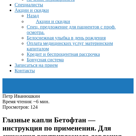
Специалисты
Акции и скидки
Назад
Акции и скидки
Спец. предложение для пациентов с проф.
осмотра.
Белоснежная улыбка в день рождения
Оплата медицинских услуг материнским
капиталом
Кредит и беспроцентная рассрочка
Бонусная система
Записаться на прием
Контакты
Петр Иванюшкин
Время чтения: ~6 мин.
Просмотров: 124
Глазные капли Бетофтан —
инструкция по применения. Для