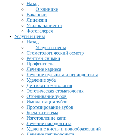
Назад
О клинике
Вакансии
Лицензии
Уголок пациента
Фотогалерея
Услуги и цены
Назад
Услуги и цены
Стоматологический осмотр
Рентген-снимки
Профгигиена
Лечение кариеса
Лечение пульпита и периодонтита
Удаление зуба
Детская стоматология
Эстетическая стоматология
Отбеливание зубов
Имплантация зубов
Протезирование зубов
Брекет-система
Изготовление капп
Лечение пародонтита
Удаление кисты и новообразований
Лечение перикоронита