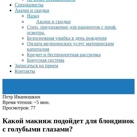
Специалисты
Акции и скидки
Назад
Акции и скидки
Спец. предложение для пациентов с проф.
осмотра.
Белоснежная улыбка в день рождения
Оплата медицинских услуг материнским
капиталом
Кредит и беспроцентная рассрочка
Бонусная система
Записаться на прием
Контакты
Петр Иванюшкин
Время чтения: ~5 мин.
Просмотров: 77
Какой макияж подойдет для блондинок
с голубыми глазами?