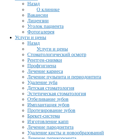
Назад
О клинике
Вакансии
Лицензии
Уголок пациента
Фотогалерея
Услуги и цены
Назад
Услуги и цены
Стоматологический осмотр
Рентген-снимки
Профгигиена
Лечение кариеса
Лечение пульпита и периодонтита
Удаление зуба
Детская стоматология
Эстетическая стоматология
Отбеливание зубов
Имплантация зубов
Протезирование зубов
Брекет-система
Изготовление капп
Лечение пародонтита
Удаление кисты и новообразований
Лечение перикоронита