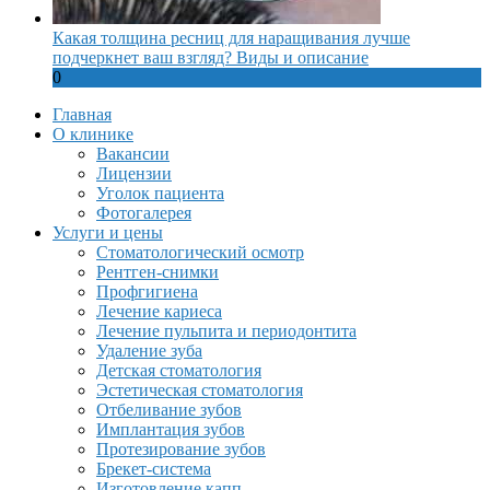
Какая толщина ресниц для наращивания лучше
подчеркнет ваш взгляд? Виды и описание
0
Главная
О клинике
Вакансии
Лицензии
Уголок пациента
Фотогалерея
Услуги и цены
Стоматологический осмотр
Рентген-снимки
Профгигиена
Лечение кариеса
Лечение пульпита и периодонтита
Удаление зуба
Детская стоматология
Эстетическая стоматология
Отбеливание зубов
Имплантация зубов
Протезирование зубов
Брекет-система
Изготовление капп