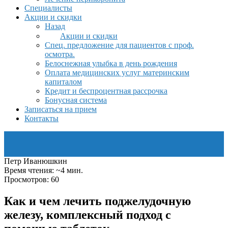
Специалисты
Акции и скидки
Назад
Акции и скидки
Спец. предложение для пациентов с проф.
осмотра.
Белоснежная улыбка в день рождения
Оплата медицинских услуг материнским
капиталом
Кредит и беспроцентная рассрочка
Бонусная система
Записаться на прием
Контакты
Петр Иванюшкин
Время чтения: ~4 мин.
Просмотров: 60
Как и чем лечить поджелудочную
железу, комплексный подход с