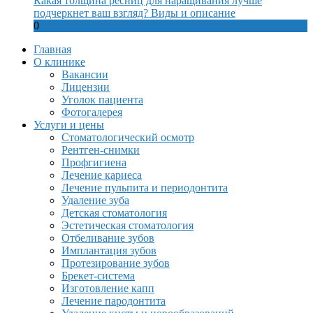
Какая толщина ресниц для наращивания лучше
подчеркнет ваш взгляд? Виды и описание
0
Главная
О клинике
Вакансии
Лицензии
Уголок пациента
Фотогалерея
Услуги и цены
Стоматологический осмотр
Рентген-снимки
Профгигиена
Лечение кариеса
Лечение пульпита и периодонтита
Удаление зуба
Детская стоматология
Эстетическая стоматология
Отбеливание зубов
Имплантация зубов
Протезирование зубов
Брекет-система
Изготовление капп
Лечение пародонтита