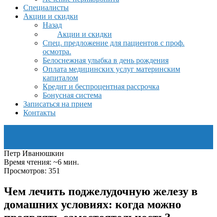
Специалисты
Акции и скидки
Назад
Акции и скидки
Спец. предложение для пациентов с проф.
осмотра.
Белоснежная улыбка в день рождения
Оплата медицинских услуг материнским
капиталом
Кредит и беспроцентная рассрочка
Бонусная система
Записаться на прием
Контакты
Петр Иванюшкин
Время чтения: ~6 мин.
Просмотров: 351
Чем лечить поджелудочную железу в
домашних условиях: когда можно