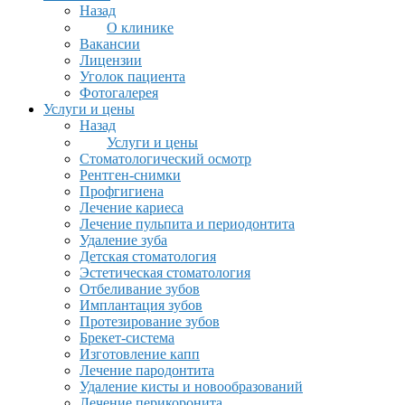
Назад
О клинике
Вакансии
Лицензии
Уголок пациента
Фотогалерея
Услуги и цены
Назад
Услуги и цены
Стоматологический осмотр
Рентген-снимки
Профгигиена
Лечение кариеса
Лечение пульпита и периодонтита
Удаление зуба
Детская стоматология
Эстетическая стоматология
Отбеливание зубов
Имплантация зубов
Протезирование зубов
Брекет-система
Изготовление капп
Лечение пародонтита
Удаление кисты и новообразований
Лечение перикоронита