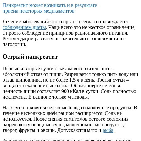
Панкреатит может возникать и в результате
приема некоторых медикаментов
Лечение заболеваний этого органа всегда сопровождается
соблюдением диеты
. Чаще всего это не жесткое ограничение,
а просто соблюдение принципов рационального питания.
Рекомендации разнятся незначительно в зависимости от
патологии.
Острый панкреатит
Первые и вторые сутки с начала воспалительного –
абсолютный отказ от пищи. Разрешается только пить воду или
отвар шиповника, но не более 1,5 л в день. Третьи сутки –
вводятся некалорийные блюда. Общая энергетическая
ценность пищи составляет 900 кКал в сутки. Соль полностью
исключена. В рационе только углеводы.
На 5 сутки вводятся белковые блюда и молочные продукты. В
течение нескольких дней рацион расширяется. Соль не
используется. После снятия симптомов острого состояния
разрешаются овощные супы, молочнокислые продукты,
творог, фрукты и овощи. Допускаются мясо и
рыба
.
Запрещены соленья и копчености, сладкая выпечка, острые