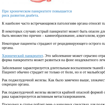
При хроническом панкреатите повышается
риск развития диабета.
К наиболее часто встречающимся патологиям органа относят п
В некоторых случаях острый панкреатит может быть опасен дл
быть множество причин – камнеобразование, алкоголизм, куре
Некоторые пациенты страдают от рецидивирующего острого па
органа.
Хронический панкреатит
. Это заболевание может серьезно отр
форма панкреатита может развиться на фоне неадекватного ле
Заболевание характеризуется длительным воспалением тканей
Пациент обычно страдает не только от боли, но и от мальабсор
Рак поджелудочной железы. Как было замечено выше, злокачес
секреции органа.
Рак поджелудочной железы является крайней опасной формой он
рака характеризуется активным метастазированием.
Поскольку в статье пойдет речь о народных средствах для под