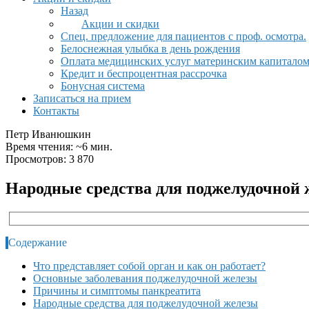
Назад
Акции и скидки
Спец. предложение для пациентов с проф. осмотра.
Белоснежная улыбка в день рождения
Оплата медицинских услуг материнским капитало
Кредит и беспроцентная рассрочка
Бонусная система
Записаться на прием
Контакты
Петр Иванюшкин
Время чтения: ~6 мин.
Просмотров: 3 870
Народные средства для поджелудочной 
Содержание
Что представляет собой орган и как он работает?
Основные заболевания поджелудочной железы
Причины и симптомы панкреатита
Народные средства для поджелудочной железы