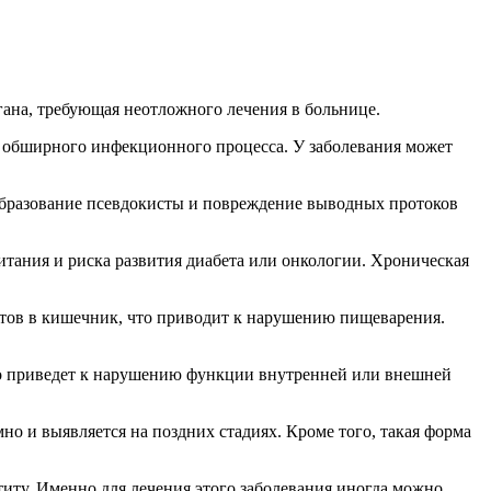
гана, требующая неотложного лечения в больнице.
ия обширного инфекционного процесса. У заболевания может
образование псевдокисты и повреждение выводных протоков
питания и риска развития диабета или онкологии. Хроническая
нтов в кишечник, что приводит к нарушению пищеварения.
Это приведет к нарушению функции внутренней или внешней
о и выявляется на поздних стадиях. Кроме того, такая форма
титу. Именно для лечения этого заболевания иногда можно