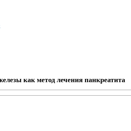
м
железы как метод лечения панкреатита