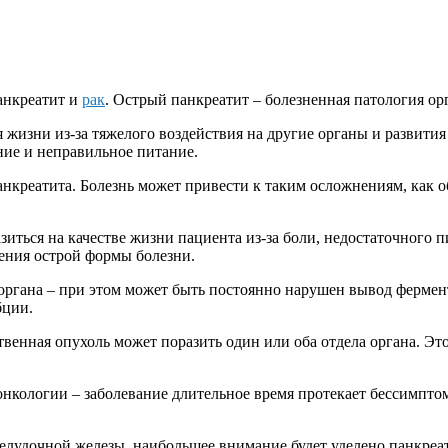
анкреатит и
рак
. Острый панкреатит – болезненная патология ор
я жизни из-за тяжелого воздействия на другие органы и развит
ние и неправильное питание.
нкреатита. Болезнь может привести к таким осложнениям, как 
азиться на качестве жизни пациента из-за боли, недостаточного 
чения острой формы болезни.
 органа – при этом может быть постоянно нарушен вывод ферме
бции.
твенная опухоль может поразить один или оба отдела органа. 
кологии – заболевание длительное время протекает бессимптомн
желудочной железы, наибольшее внимание будет уделено панкреа