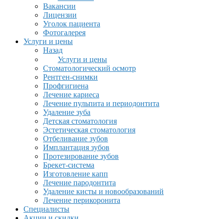
Вакансии
Лицензии
Уголок пациента
Фотогалерея
Услуги и цены
Назад
Услуги и цены
Стоматологический осмотр
Рентген-снимки
Профгигиена
Лечение кариеса
Лечение пульпита и периодонтита
Удаление зуба
Детская стоматология
Эстетическая стоматология
Отбеливание зубов
Имплантация зубов
Протезирование зубов
Брекет-система
Изготовление капп
Лечение пародонтита
Удаление кисты и новообразований
Лечение перикоронита
Специалисты
Акции и скидки