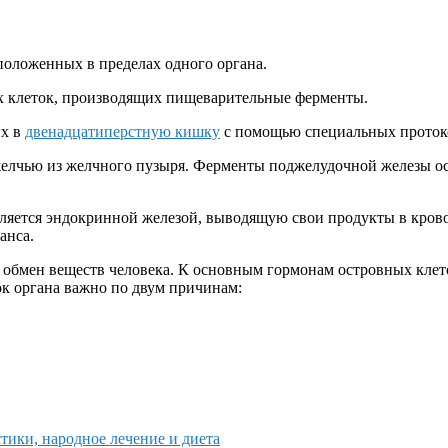
сположенных в пределах одного органа.
х клеток, производящих пищеварительные ферменты.
их в
двенадцатиперстную кишку
с помощью специальных проток
желчью из желчного пузыря. Ферменты поджелудочной железы о
ется эндокринной железой, выводящую свои продукты в кровот
анса.
бмен веществ человека. К основным гормонам островных клет
к органа важно по двум причинам:
тики, народное лечение и диета