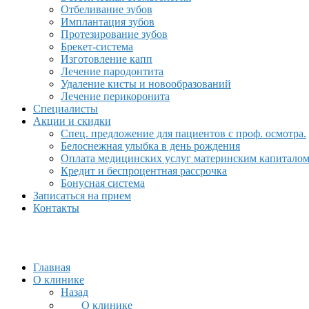
Отбеливание зубов
Имплантация зубов
Протезирование зубов
Брекет-система
Изготовление капп
Лечение пародонтита
Удаление кисты и новообразований
Лечение перикоронита
Специалисты
Акции и скидки
Спец. предложение для пациентов с проф. осмотра.
Белоснежная улыбка в день рождения
Оплата медицинских услуг материнским капитало
Кредит и беспроцентная рассрочка
Бонусная система
Записаться на прием
Контакты
Главная
О клинике
Назад
О клинике