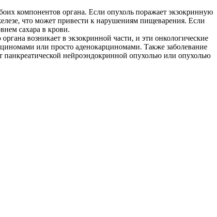
обоих компонентов органа. Если опухоль поражает экзокринную
елезе, что может привести к нарушениям пищеварения. Если
внем сахара в крови.
органа возникает в экзокринной части, и эти онкологические
рциномами или просто аденокарциномами. Также заболевание
ют панкреатической нейроэндокринной опухолью или опухолью