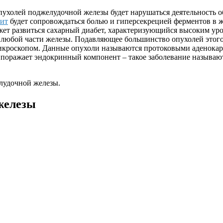
пухолей поджелудочной железы будет нарушаться деятельность 
ит
будет сопровождаться болью и гиперсекрецией ферментов в ж
ет развиться сахарный диабет, характеризующийся высоким уро
в любой части железы. Подавляющее большинство опухолей этого 
микроскопом. Данные опухоли называются протоковыми аденока
 поражает эндокринный компонент – такое заболевание называ
елудочной железы.
железы