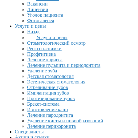
Вакансии
Лицензии
Уголок пациента
Фотогалерея
Услуги и цены
Назад
Услуги и цены
Стоматологический осмотр
Рентген-снимки
Профгигиена
Лечение кариеса
Лечение пульпита и периодонтита
Удаление зуба
Детская стоматология
Эстетическая стоматология
Отбеливание зубов
Имплантация зубов
Протезирование зубов
Брекет-система
Изготовление капп
Лечение пародонтита
Удаление кисты и новообразований
Лечение перикоронита
Специалисты
Акции и скидки