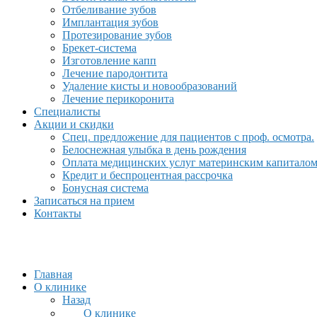
Отбеливание зубов
Имплантация зубов
Протезирование зубов
Брекет-система
Изготовление капп
Лечение пародонтита
Удаление кисты и новообразований
Лечение перикоронита
Специалисты
Акции и скидки
Спец. предложение для пациентов с проф. осмотра.
Белоснежная улыбка в день рождения
Оплата медицинских услуг материнским капитало
Кредит и беспроцентная рассрочка
Бонусная система
Записаться на прием
Контакты
Главная
О клинике
Назад
О клинике