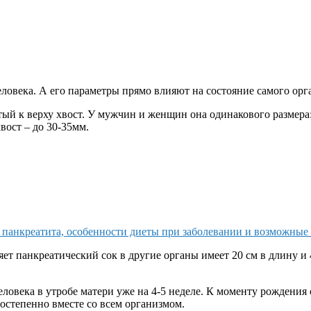
овека. А его параметры прямо влияют на состояние самого орга
й к верху хвост. У мужчин и женщин она одинакового размера: д
хвост – до 30-35мм.
 панкреатита, особенности диеты при заболевании и возможны
яет панкреатический сок в другие органы имеет 20 см в длину 
ловека в утробе матери уже на 4-5 неделе. К моменту рождения о
 постепенно вместе со всем организмом.