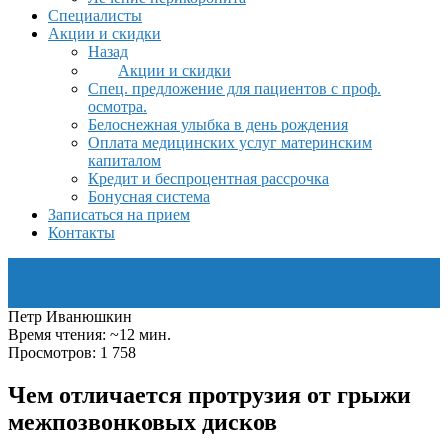
Специалисты
Акции и скидки
Назад
Акции и скидки
Спец. предложение для пациентов с проф.
осмотра.
Белоснежная улыбка в день рождения
Оплата медицинских услуг материнским
капиталом
Кредит и беспроцентная рассрочка
Бонусная система
Записаться на прием
Контакты
Петр Иванюшкин
Время чтения: ~12 мин.
Просмотров: 1 758
Чем отличается протрузия от грыжи
межпозвонковых дисков