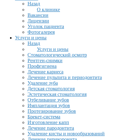
Назад
О клинике
Вакансии
Лицензии
Уголок пациента
Фотогалерея
Услуги и цены
Назад
Услуги и цены
Стоматологический осмотр
Рентген-снимки
Профгигиена
Лечение кариеса
Лечение пульпита и периодонтита
Удаление зуба
Детская стоматология
Эстетическая стоматология
Отбеливание зубов
Имплантация зубов
Протезирование зубов
Брекет-система
Изготовление капп
Лечение пародонтита
Удаление кисты и новообразований
Лечение перикоронита