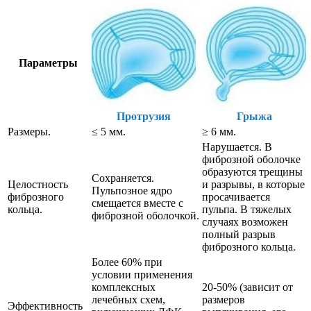
Параметры
Протрузия
Грыжа
Размеры.
≤ 5 мм.
≥ 6 мм.
Нарушается. В
фиброзной оболочке
образуются трещины
Сохраняется.
Целостность
и разрывы, в которые
Пульпозное ядро
фиброзного
просачивается
смещается вместе с
кольца.
пульпа. В тяжелых
фиброзной оболочкой.
случаях возможен
полный разрыв
фиброзного кольца.
Более 60% при
условии применения
комплексных
20-50% (зависит от
лечебных схем,
размеров
Эффективность