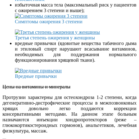
избыточная масса тела (максимальный риск у пациентов
с ожирением 3 степени и выше);
Симптомы ожирения 3 степени
Третья степень ожирения у женщины
вредные привычки (ядовитые вещества табачного дыма
и этиловый спирт нарушают всасывание витаминов,
необходимых для поддержания нормального
функционирования хрящевой ткани).
Вредные привычки
Цены на витамины и минералы
Протрузии характерны для остеохондроза 1-2 степени, когда
дегенеративно-дистрофические процессы в межпозвонковых
хрящах довольно легко поддаются коррекции
консервативными методами. На данном этапе больным
назначаются инъекции хондропротекторов (реже –
глюкокортикостероидных гормонов), анальгетиков, лечебная
физкультура, массаж.