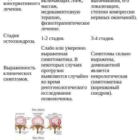
включающих ЛФК,
выпячивания, его
консервативного
массаж,
локализации,
лечения.
медикаментозную
степени компрессии
терапию,
нервных окончаний).
физиотерапевтическое
лечение.
Стадия
1-2 стадия.
3-4 стадия.
остеохондроза.
Слабо или умеренно
выраженная
Симптомы сильно
симптоматика. В
выражены,
некоторых случаях
доминантной
Выраженность
протрузии
является
клинических
выявляются случайно
неврологическая
симптомов.
во время
симптоматика
рентгенологического
(корешковый
исследования
синдром).
позвоночника.