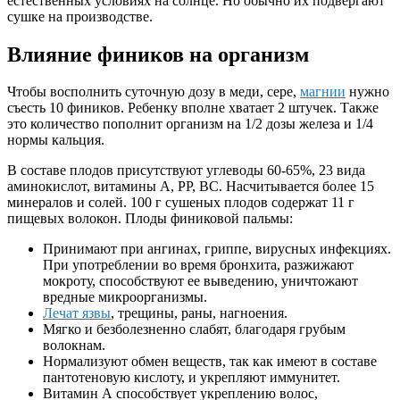
естественных условиях на солнце. Но обычно их подвергают
сушке на производстве.
Влияние фиников на организм
Чтобы восполнить суточную дозу в меди, сере,
магнии
нужно
съесть 10 фиников. Ребенку вполне хватает 2 штучек. Также
это количество пополнит организм на 1/2 дозы железа и 1/4
нормы кальция.
В составе плодов присутствуют углеводы 60-65%, 23 вида
аминокислот, витамины А, РР, ВС. Насчитывается более 15
минералов и солей. 100 г сушеных плодов содержат 11 г
пищевых волокон. Плоды финиковой пальмы:
Принимают при ангинах, гриппе, вирусных инфекциях.
При употреблении во время бронхита, разжижают
мокроту, способствуют ее выведению, уничтожают
вредные микроорганизмы.
Лечат язвы
, трещины, раны, нагноения.
Мягко и безболезненно слабят, благодаря грубым
волокнам.
Нормализуют обмен веществ, так как имеют в составе
пантотеновую кислоту, и укрепляют иммунитет.
Витамин А способствует укреплению волос,