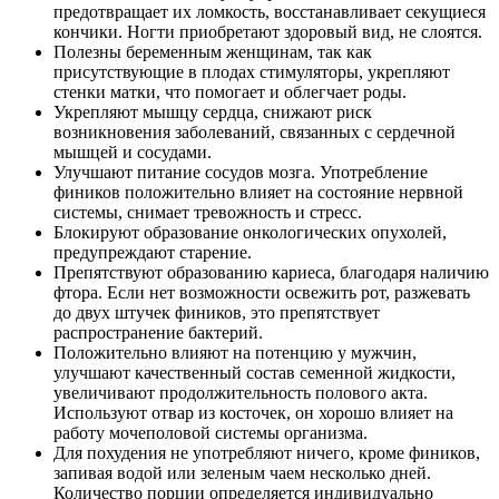
предотвращает их ломкость, восстанавливает секущиеся
кончики. Ногти приобретают здоровый вид, не слоятся.
Полезны беременным женщинам, так как
присутствующие в плодах стимуляторы, укрепляют
стенки матки, что помогает и облегчает роды.
Укрепляют мышцу сердца, снижают риск
возникновения заболеваний, связанных с сердечной
мышцей и сосудами.
Улучшают питание сосудов мозга. Употребление
фиников положительно влияет на состояние нервной
системы, снимает тревожность и стресс.
Блокируют образование онкологических опухолей,
предупреждают старение.
Препятствуют образованию кариеса, благодаря наличию
фтора. Если нет возможности освежить рот, разжевать
до двух штучек фиников, это препятствует
распространение бактерий.
Положительно влияют на потенцию у мужчин,
улучшают качественный состав семенной жидкости,
увеличивают продолжительность полового акта.
Используют отвар из косточек, он хорошо влияет на
работу мочеполовой системы организма.
Для похудения не употребляют ничего, кроме фиников,
запивая водой или зеленым чаем несколько дней.
Количество порции определяется индивидуально