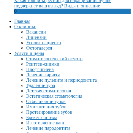
Какая толщина ресниц для наращивания лучше
подчеркнет ваш взгляд? Виды и описание
0
Главная
О клинике
Вакансии
Лицензии
Уголок пациента
Фотогалерея
Услуги и цены
Стоматологический осмотр
Рентген-снимки
Профгигиена
Лечение кариеса
Лечение пульпита и периодонтита
Удаление зуба
Детская стоматология
Эстетическая стоматология
Отбеливание зубов
Имплантация зубов
Протезирование зубов
Брекет-система
Изготовление капп
Лечение пародонтита