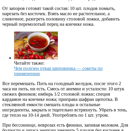
От запоров готовят такой состав: 10 шт. плодов помыть,
нарезать без косточек. Взять масло не растительное, а
сливочное, разогреть половину столовой ложки, добавить
черный перемолотый перец на кончике ножа.
Читайте также:
Чем полезен отвар шиповника — советы по
применению
Все перемешать. Пить на голодный желудок, после этого 2
часа ни пить, ни есть. Смесь от анемии и усталости: 10 штук
свежих фиников; имбирь 1/2 столовой ложки; специя
кардамон на кончике ножа; приправа шафран щепотка. В
стеклянной емкости смешать плоды и остальные
ингредиенты, закрыть и тщательно встряхнуть. Убрать в тень,
где тепло на 10-14 дней. Употреблять по 1 шт. утром.
При бессоннице, неврозах есть финики, запивая молоком. Для
бодрости и запаса энергии замочить 5 плодов без косточек в