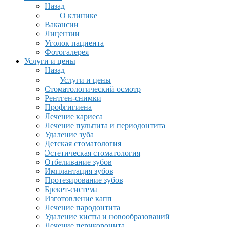
Назад
О клинике
Вакансии
Лицензии
Уголок пациента
Фотогалерея
Услуги и цены
Назад
Услуги и цены
Стоматологический осмотр
Рентген-снимки
Профгигиена
Лечение кариеса
Лечение пульпита и периодонтита
Удаление зуба
Детская стоматология
Эстетическая стоматология
Отбеливание зубов
Имплантация зубов
Протезирование зубов
Брекет-система
Изготовление капп
Лечение пародонтита
Удаление кисты и новообразований
Лечение перикоронита