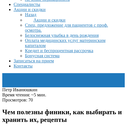
Специалисты
Акции и скидки
Назад
Акции и скидки
Спец. предложение для пациентов с проф.
осмотра.
Белоснежная улыбка в день рождения
Оплата медицинских услуг материнским
капиталом
Кредит и беспроцентная рассрочка
Бонусная система
Записаться на прием
Контакты
Петр Иванюшкин
Время чтения: ~5 мин.
Просмотров: 70
Чем полезны финики, как выбирать и
хранить их, рецепты