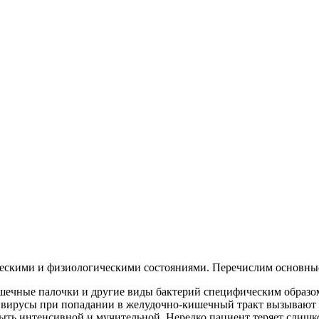
ческими и физиологическими состояниями. Перечислим основны
шечные палочки и другие виды бактерий специфическим образом
е вирусы при попадании в желудочно-кишечный тракт вызывают 
ть интенсивной и мучительной. Нередко пациент теряет слишком