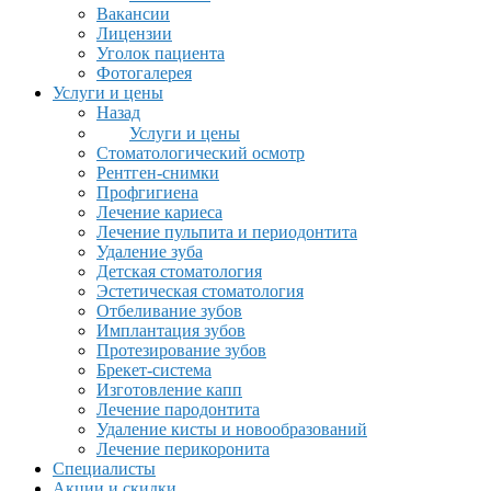
Вакансии
Лицензии
Уголок пациента
Фотогалерея
Услуги и цены
Назад
Услуги и цены
Стоматологический осмотр
Рентген-снимки
Профгигиена
Лечение кариеса
Лечение пульпита и периодонтита
Удаление зуба
Детская стоматология
Эстетическая стоматология
Отбеливание зубов
Имплантация зубов
Протезирование зубов
Брекет-система
Изготовление капп
Лечение пародонтита
Удаление кисты и новообразований
Лечение перикоронита
Специалисты
Акции и скидки