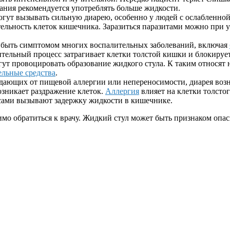
ания рекомендуется употреблять больше жидкости.
гут вызывать сильную диарею, особенно у людей с ослабленной
ельность клеток кишечника. Заразиться паразитами можно при 
быть симптомом многих воспалительных заболеваний, включая
ительный процесс затрагивает клетки толстой кишки и блокиру
т провоцировать образование жидкого стула. К таким относят н
ельные средства
.
адающих от пищевой аллергии или непереносимости, диарея воз
возникает раздражение клеток.
Аллергия
влияет на клетки толсто
ами вызывают задержку жидкости в кишечнике.
имо обратиться к врачу. Жидкий стул может быть признаком опа