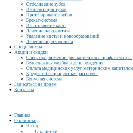
Отбеливание зубов
Имплантация зубов
Протезирование зубов
Брекет-система
Изготовление капп
Лечение пародонтита
Удаление кисты и новообразований
Лечение перикоронита
Специалисты
Акции и скидки
Спец. предложение для пациентов с проф. осмотра.
Белоснежная улыбка в день рождения
Оплата медицинских услуг материнским капитало
Кредит и беспроцентная рассрочка
Бонусная система
Записаться на прием
Контакты
Главная
О клинике
Назад
О клинике