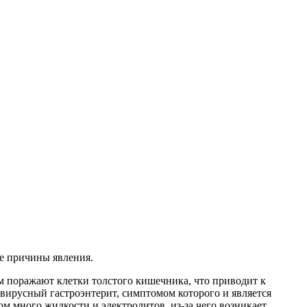
е причины явления.
 поражают клетки толстого кишечника, что приводит к
вирусный гастроэнтерит, симптомом которого и является
 много жидкости и электролитов, из-за чего возникает