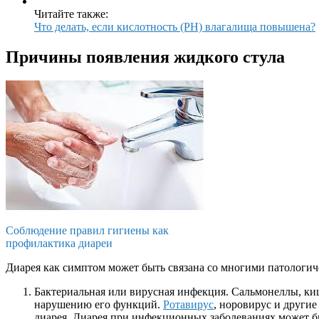
Читайте также:
Что делать, если кислотность (PH) влагалища повышена?
Причины появления жидкого стула
Соблюдение правил гигиены как
профилактика диареи
Диарея как симптом может быть связана со многими патологи
Бактериальная или вирусная инфекция. Сальмонеллы, ки
нарушению его функций.
Ротавирус
, норовирус и други
диарея. Диарея при инфекционных заболеваниях может бы