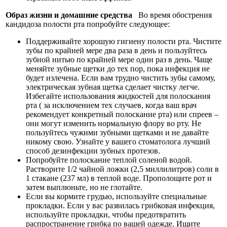
Образ жизни и домашние средства
Во время обострения
кандидоза полости рта попробуйте следующее:
Поддерживайте хорошую гигиену полости рта. Чистите
зубы по крайней мере два раза в день и пользуйтесь
зубной нитью по крайней мере один раз в день. Чаще
меняйте зубные щетки до тех пор, пока инфекция не
будет излечена. Если вам трудно чистить зубы самому,
электрическая зубная щетка сделает чистку легче.
Избегайте использования жидкостей для полоскания
рта ( за исключением тех случаев, когда ваш врач
рекомендует конкретный полоскание рта) или спреев –
они могут изменить нормальную флору во рту. Не
пользуйтесь чужими зубными щетками и не давайте
никому свою. Узнайте у вашего стоматолога лучший
способ дезинфекции зубных протезов.
Попробуйте полоскание теплой соленой водой.
Растворите 1/2 чайной ложки (2,5 миллилитров) соли в
1 стакане (237 мл) в теплой воде. Прополощите рот и
затем выплюньте, но не глотайте.
Если вы кормите грудью, используйте специальные
прокладки. Если у вас развилась грибковая инфекция,
используйте прокладки, чтобы предотвратить
распространение грибка по вашей одежде. Ищите