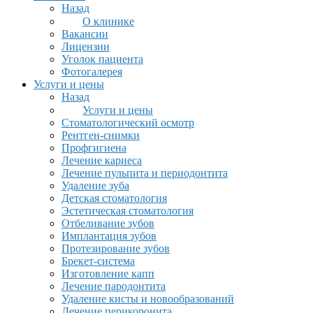
Назад
О клинике
Вакансии
Лицензии
Уголок пациента
Фотогалерея
Услуги и цены
Назад
Услуги и цены
Стоматологический осмотр
Рентген-снимки
Профгигиена
Лечение кариеса
Лечение пульпита и периодонтита
Удаление зуба
Детская стоматология
Эстетическая стоматология
Отбеливание зубов
Имплантация зубов
Протезирование зубов
Брекет-система
Изготовление капп
Лечение пародонтита
Удаление кисты и новообразований
Лечение перикоронита