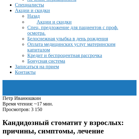
Специалисты
Акции и скидки
Назад
Акции и скидки
Спец. предложение для пациентов с проф.
осмотра.
Белоснежная улыбка в день рождения
Оплата медицинских услуг материнским
капиталом
Кредит и беспроцентная рассрочка
Бонусная система
Записаться на прием
Контакты
Петр Иванюшкин
Время чтения: ~17 мин.
Просмотров: 3 150
Кандидозный стоматит у взрослых:
причины, симптомы, лечение