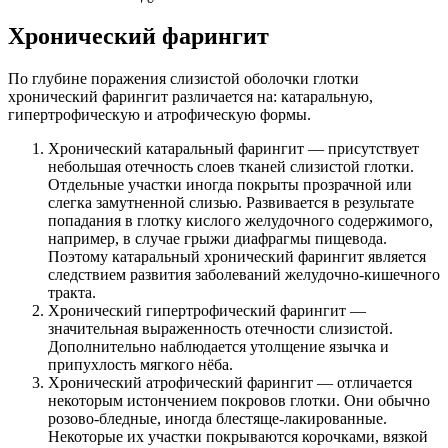
Хронический фарингит
По глубине поражения слизистой оболочки глотки
хронический фарингит различается на: катаральную,
гипертрофическую и атрофическую формы.
Хронический катаральный фарингит — присутствует
небольшая отечность слоев тканей слизистой глотки.
Отдельные участки иногда покрыты прозрачной или
слегка замутненной слизью. Развивается в результате
попадания в глотку кислого желудочного содержимого,
например, в случае грыжи диафрагмы пищевода.
Поэтому катаральный хронический фарингит является
следствием развития заболеваний желудочно-кишечного
тракта.
Хронический гипертрофический фарингит —
значительная выраженность отечности слизистой.
Дополнительно наблюдается утолщение язычка и
припухлость мягкого нёба.
Хронический атрофический фарингит — отличается
некоторым истончением покровов глотки. Они обычно
розово-бледные, иногда блестяще-лакированные.
Некоторые их участки покрываются корочками, вязкой