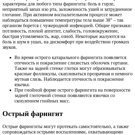
характерны для любого типа фарингита: боль в горле,
неприятный запах изо рта, заложенность ушей и затрудненное
глотание. При активном воспалительном процессе может
наблюдаться повышение температуры тела выше 38° – так
организм борется с чужеродной инфекцией. Общие признаки:
потливость, плохой аппетит, слабость, головокружение,
быстрая утомляемость, жар, озноб. Некоторые жалуются на
боль и шум в ушах, на дискомфорт при воздействии громких
звуков.
Во время острого катарального фарингита появляется
отечность и покраснение слизистых оболочек гортани.
Также на задней стенке глотки могут образовываться
красные фолликулы, скапливаться прозрачная и немного
мутная слизь. Наблюдается отечность и покраснение
язычка.
При гнойной форме острого фарингита на поверхности
задней глоточной стенки появляются язвочки со
скоплением гнойных масс.
Острый фарингит
Острые фарингиты могут протекать самостоятельно, а также
сопровождаться острыми воспалениями, охватывающими