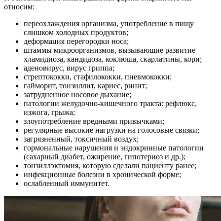
относим:
переохлаждения организма, употребление в пищу
слишком холодных продуктов;
деформация перегородки носа;
штаммы микроорганизмов, вызывающие развитие
хламидиоза, кандидоза, коклюша, скарлатины, кори;
аденовирус, вирус гриппа;
стрептококки, стафилококки, пневмококки;
гайморит, тонзиллит, кариес, ринит;
затрудненное носовое дыхание;
патологии желудочно-кишечного тракта: рефлюкс,
изжога, грыжа;
злоупотребление вредными привычками;
регулярные высокие нагрузки на голосовые связки;
загрязненный, токсичный воздух;
гормональные нарушения и эндокринные патологии
(сахарный диабет, ожирение, гипотериоз и др.);
тонзиллэктомия, которую сделали пациенту ранее;
инфекционные болезни в хронической форме;
ослабленный иммунитет.