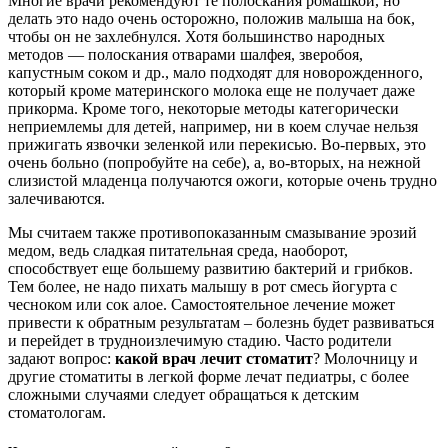
Многие врачи рекомендуют те полоскания ромашкой, но
делать это надо очень осторожно, положив малыша на бок,
чтобы он не захлебнулся. Хотя большинство народных
методов — полоскания отварами шалфея, зверобоя,
капустным соком и др., мало подходят для новорожденного,
который кроме материнского молока еще не получает даже
прикорма. Кроме того, некоторые методы категорически
неприемлемы для детей, например, ни в коем случае нельзя
прижигать язвочки зеленкой или перекисью. Во-первых, это
очень больно (попробуйте на себе), а, во-вторых, на нежной
слизистой младенца получаются ожоги, которые очень трудно
залечиваются.
Мы считаем также противопоказанным смазывание эрозий
медом, ведь сладкая питательная среда, наоборот,
способствует еще большему развитию бактерий и грибков.
Тем более, не надо пихать малышу в рот смесь йогурта с
чесноком или сок алое. Самостоятельное лечение может
привести к обратным результатам – болезнь будет развиваться
и перейдет в трудноизлечимую стадию. Часто родители
задают вопрос:
какой врач лечит стоматит
? Молочницу и
другие стоматиты в легкой форме лечат педиатры, с более
сложными случаями следует обращаться к детским
стоматологам.