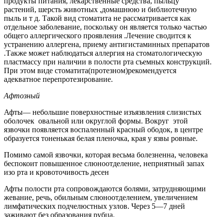
продукты питания, лекарственные средства, пыльцу
растений, шерсть животных ,домашнюю и библиотечную
пыль и т д. Такой вид стоматита не рассматривается как
отдельное заболевание, поскольку он является только частью
общего аллергического проявления .Лечение сводится к
устранению аллергена, приему антигистаминных препаратов
.Также может наблюдаться аллергия на стоматологическую
пластмассу при наличии в полости рта съемных конструкций.
При этом виде стоматита(протезном)рекомендуется
адекватное перепротезирование.
Афтозный
Афты— небольшие поверхностные изъязвления слизистых
оболочек овальной или округлой формы. Вокруг этой
язвочки появляется воспаленный красный ободок, в центре
образуется тоненькая белая пленочка, края у язвы ровные.
Помимо самой язвочки, которая весьма болезненна, человека
беспокоит повышенное слюноотделение, неприятный запах
изо рта и кровоточивость десен
Афты полости рта сопровождаются болями, затрудняющими
жевание, речь, обильным слюноотделением, увеличением
лимфатических подчелюстных узлов. Через 5—7 дней
заживают без образования рубца.