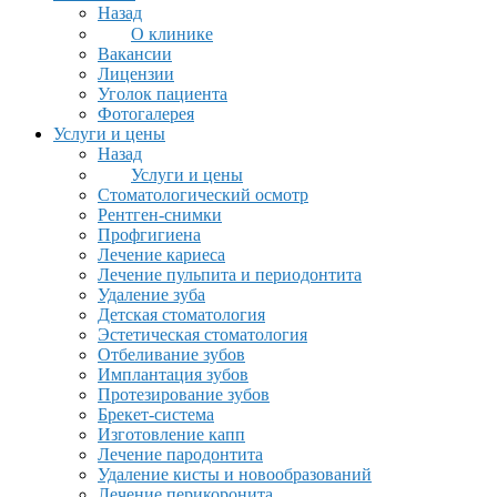
Назад
О клинике
Вакансии
Лицензии
Уголок пациента
Фотогалерея
Услуги и цены
Назад
Услуги и цены
Стоматологический осмотр
Рентген-снимки
Профгигиена
Лечение кариеса
Лечение пульпита и периодонтита
Удаление зуба
Детская стоматология
Эстетическая стоматология
Отбеливание зубов
Имплантация зубов
Протезирование зубов
Брекет-система
Изготовление капп
Лечение пародонтита
Удаление кисты и новообразований
Лечение перикоронита