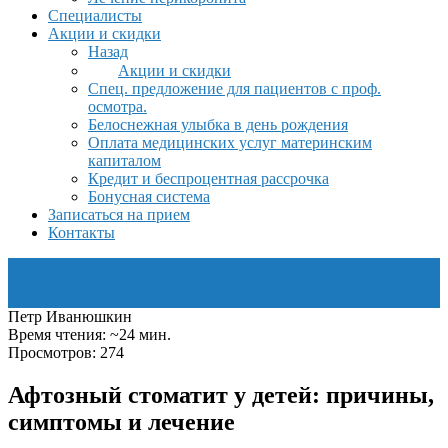
Специалисты
Акции и скидки
Назад
Акции и скидки
Спец. предложение для пациентов с проф.
осмотра.
Белоснежная улыбка в день рождения
Оплата медицинских услуг материнским
капиталом
Кредит и беспроцентная рассрочка
Бонусная система
Записаться на прием
Контакты
Петр Иванюшкин
Время чтения: ~24 мин.
Просмотров: 274
Афтозный стоматит у детей: причины,
симптомы и лечение