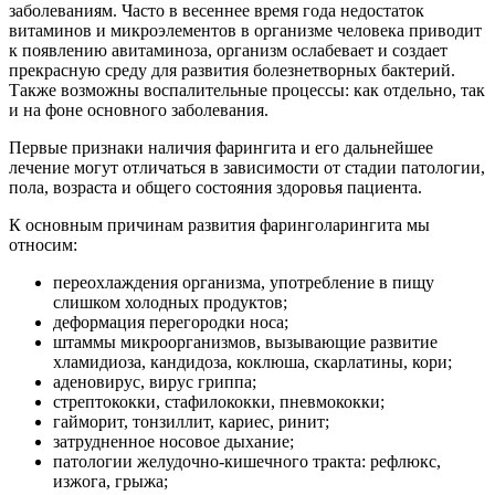
заболеваниям. Часто в весеннее время года недостаток
витаминов и микроэлементов в организме человека приводит
к появлению авитаминоза, организм ослабевает и создает
прекрасную среду для развития болезнетворных бактерий.
Также возможны воспалительные процессы: как отдельно, так
и на фоне основного заболевания.
Первые признаки наличия фарингита и его дальнейшее
лечение могут отличаться в зависимости от стадии патологии,
пола, возраста и общего состояния здоровья пациента.
К основным причинам развития фаринголарингита мы
относим:
переохлаждения организма, употребление в пищу
слишком холодных продуктов;
деформация перегородки носа;
штаммы микроорганизмов, вызывающие развитие
хламидиоза, кандидоза, коклюша, скарлатины, кори;
аденовирус, вирус гриппа;
стрептококки, стафилококки, пневмококки;
гайморит, тонзиллит, кариес, ринит;
затрудненное носовое дыхание;
патологии желудочно-кишечного тракта: рефлюкс,
изжога, грыжа;