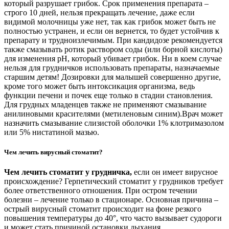
который разрушает грибок. Срок применения препарата –
строго 10 дней, нельзя прекращать лечение, даже если
видимой молочницы уже нет, так как грибок может быть не
полностью устранен, и если он вернется, то будет устойчив к
препарату и трудноизлечимым. При кандидозе рекомендуется
также смазывать ротик раствором соды (или борной кислоты)
для изменения рН, который убивает грибок. Ни в коем случае
нельзя для грудничков использовать препараты, назначаемые
старшим детям! Дозировки для малышей совершенно другие,
кроме того может быть интоксикация организма, ведь
функции печени и почек еще только в стадии становления.
Для грудных младенцев также не применяют смазывание
анилиновыми красителями (метиленовым синим).Врач может
назначить смазывание слизистой оболочки 1% клотримазолом
или 5% нистатиной мазью.
Чем лечить вирусный стоматит?
Чем лечить стоматит у грудничка,
если он имеет вирусное
происхождение? Герпетический стоматит у грудников требует
более ответственного отношения. При остром течении
болезни – лечение только в стационаре. Основная причина –
острый вирусный стоматит происходит на фоне резкого
повышения температуры до 40°, что часто вызывает судороги
и может стать причиной остановки дыхания.