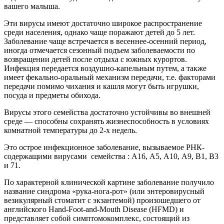
вашего малыша.
Эти вирусы имеют достаточно широкое распространение
среди населения, однако чаще поражают детей до 5 лет.
Заболевание чаще встречается в весеннее-осенний период,
иногда отмечается сезонный подъем заболеваемости по
возвращении детей после отдыха с южных курортов.
Инфекция передается воздушно-капельным путем, а также
имеет фекально-оральный механизм передачи, т.е. факторами
передачи помимо чихания и кашля могут быть игрушки,
посуда и предметы обихода.
Вирусы этого семейства достаточно устойчивы во внешней
среде — способны сохранять жизнеспособность в условиях
комнатной температуры до 2-х недель.
Это острое инфекционное заболевание, вызываемое РНК-
содержащими вирусами семейства : А16, А5, А10, А9, В1, В3
и 71.
По характерной клинической картине заболевание получило
название синдрома «рука-нога-рот» (или энтеровирусный
везикулярный стоматит с экзантемой) произошедшего от
английского Hand-Foot-and-Mouth Disease (HFMD) и
представляет собой симптомокомплекс, состоящий из