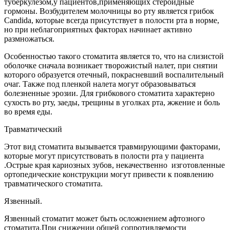
туберкулезом,у пациентов,применяющих стероидные
гормоны. Возбудителем молочницы во рту является грибок
Candida, которые всегда присутствует в полости рта в норме,
но при неблагоприятных факторах начинает активно
размножаться.
Особенностью такого стоматита является то, что на слизистой
оболочке сначала возникает творожистый налет, при снятии
которого образуется отечный, покрасневший воспалительный
очаг. Также под пленкой налета могут образовываться
болезненные эрозии. Для грибкового стоматита характерно
сухость во рту, заеды, трещины в уголках рта, жжение и боль
во время еды.
Травматический
Этот вид стоматита вызывается травмирующими факторами,
которые могут присутствовать в полости рта у пациента
.Острые края кариозных зубов, некачественно изготовленные
ортопедические конструкции могут привести к появлению
травматического стоматита.
Язвенный.
Язвенный стоматит может быть осложнением афтозного
стоматита.При снижении общей сопротивляемости