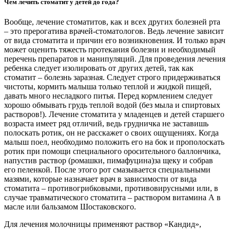
Чем лечить стоматит у детей до года?
Вообще, лечение стоматитов, как и всех других болезней рта
– это прерогатива врачей-стоматологов. Ведь лечение зависит
от вида стоматита и причин его возникновения. И только врач
может оценить тяжесть протекания болезни и необходимый
перечень препаратов и манипуляций. Для проведения лечения
ребенка следует изолировать от других детей, так как
стоматит – болезнь заразная. Следует строго придерживаться
чистоты, кормить малыша только теплой и жидкой пищей,
давать много несладкого питья. Перед кормлением следует
хорошо обмывать грудь теплой водой (без мыла и спиртовых
растворов!). Лечение стоматита у младенцев и детей старшего
возраста имеет ряд отличий, ведь грудничка не заставишь
полоскать ротик, он не расскажет о своих ощущениях. Когда
малыш поел, необходимо положить его на бок и прополоскать
ротик при помощи специального оросительного баллончика,
напустив раствор (ромашки, пимафуцина)за щеку и собрав
его пеленкой. После этого рот смазывается специальными
мазями, которые назначает врач в зависимости от вида
стоматита – противогрибковыми, противовирусными или, в
случае травматического стоматита – раствором витамина А в
масле или бальзамом Шостаковского.
Для лечения молочницы применяют раствор «Кандид»,