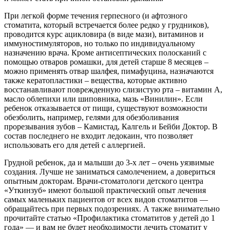
При легкой форме течения герпесного (и афтозного
стоматита, который встречается более редко у грудников),
проводится курс ацикловира (в виде мази), витаминов и
иммуностимуляторов, но только по индивидуальному
назначению врача. Кроме антисептических полосканий с
помощью отваров ромашки, для детей старше 8 месяцев –
можно применять отвар шалфея, пимафуцина, назначаются
также кератопластики – вещества, которые активно
восстанавливают поврежденную слизистую рта – витамин А,
масло облепихи или шиповника, мазь «Винилин». Если
ребенок отказывается от пищи, существуют возможности
обезболить, например, гелями для обезболивания
прорезывания зубов – Камистад, Калгель и Бейби Доктор. В
состав последнего не входит ледокаин, что позволяет
использовать его для детей с аллергией.
Грудной ребенок, да и малыши до 3-х лет – очень уязвимые
создания. Лучше не заниматься самолечением, а довериться
опытным докторам. Врачи-стоматологи детского центра
«Уткинзуб» имеют большой практический опыт лечения
самых маленьких пациентов от всех видов стоматитов —
обращайтесь при первых подозрениях. А также внимательно
прочитайте статью «Профилактика стоматитов у детей до 1
года» — и вам не будет необходимости лечить стоматит у