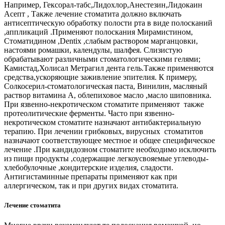
Например, Гексорал-табс,Лидохлор,Анестезин,Лидокаин
Асепт , Также лечение стоматита должно включать
антисептическую обработку полости рта в виде полосканий
,аппликаций .Применяют полоскания Мирамистином,
Стоматидином ,Dentix ,слабым раствором марганцовки,
настоями ромашки, календулы, шалфея. Слизистую
обрабатывают различными стоматологическими гелями;
Камистад,Холисал Метрагил дента гель.Также применяются
средства,ускоряющие заживление эпителия. К примеру,
Солкосерил-стоматологическая паста, Винилин, масляный
раствор витамина А, облепиховое масло ,масло шиповника.
При язвенно-некротическом стоматите применяют также
протеолитические ферменты. Часто при язвенно-
некротическом стоматите назначают антибактериальную
терапию. При лечении грибковых, вирусных стоматитов
назначают соответствующее местное и общее специфическое
лечение .При кандидозном стоматите необходимо исключить
из пищи продукты ,содержащие легкоусвояемые углеводы-
хлебобулочные ,кондитерские изделия, сладости.
Антигистаминные препараты применяют как при
аллергическом, так и при других видах стоматита.
Лечение стоматита