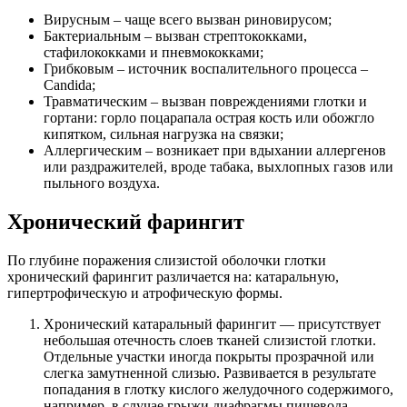
Вирусным – чаще всего вызван риновирусом;
Бактериальным – вызван стрептококками,
стафилококками и пневмококками;
Грибковым – источник воспалительного процесса –
Candida;
Травматическим – вызван повреждениями глотки и
гортани: горло поцарапала острая кость или обожгло
кипятком, сильная нагрузка на связки;
Аллергическим – возникает при вдыхании аллергенов
или раздражителей, вроде табака, выхлопных газов или
пыльного воздуха.
Хронический фарингит
По глубине поражения слизистой оболочки глотки
хронический фарингит различается на: катаральную,
гипертрофическую и атрофическую формы.
Хронический катаральный фарингит — присутствует
небольшая отечность слоев тканей слизистой глотки.
Отдельные участки иногда покрыты прозрачной или
слегка замутненной слизью. Развивается в результате
попадания в глотку кислого желудочного содержимого,
например, в случае грыжи диафрагмы пищевода.