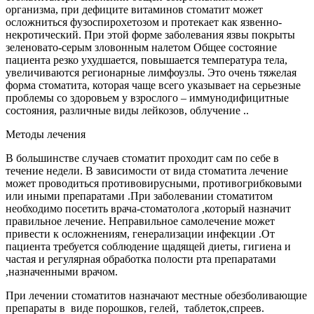
организма, при дефиците витаминов стоматит может
осложниться фузоспирохетозом и протекает как язвенно-
некротический. При этой форме заболевания язвы покрыты
зеленовато-серым зловонным налетом Общее состояние
пациента резко ухудшается, повышается температура тела,
увеличиваются регионарные лимфоузлы. Это очень тяжелая
форма стоматита, которая чаще всего указывает на серьезные
проблемы со здоровьем у взрослого – иммунодифицитные
состояния, различные виды лейкозов, облучение ..
Методы лечения
В большинстве случаев стоматит проходит сам по себе в
течение недели. В зависимости от вида стоматита лечение
может проводиться противовирусными, противогрибковыми
или иными препаратами .При заболевании стоматитом
необходимо посетить врача-стоматолога ,который назначит
правильное лечение. Неправильное самолечение может
привести к осложнениям, генерализации инфекции .От
пациента требуется соблюдение щадящей диеты, гигиена и
частая и регулярная обработка полости рта препаратами
,назначенными врачом.
При лечении стоматитов назначают местные обезболивающие
препараты в виде порошков, гелей, таблеток,спреев.