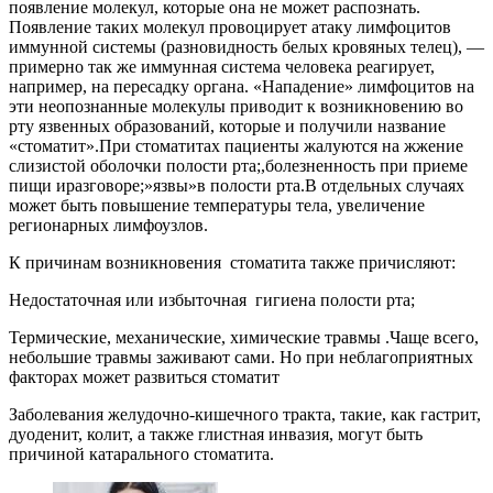
появление молекул, которые она не может распознать.
Появление таких молекул провоцирует атаку лимфоцитов
иммунной системы (разновидность белых кровяных телец), —
примерно так же иммунная система человека реагирует,
например, на пересадку органа. «Нападение» лимфоцитов на
эти неопознанные молекулы приводит к возникновению во
рту язвенных образований, которые и получили название
«стоматит».При стоматитах пациенты жалуются на жжение
слизистой оболочки полости рта;,болезненность при приеме
пищи иразговоре;»язвы»в полости рта.В отдельных случаях
может быть повышение температуры тела, увеличение
регионарных лимфоузлов.
К причинам возникновения стоматита также причисляют:
Недостаточная или избыточная гигиена полости рта;
Термические, механические, химические травмы .Чаще всего,
небольшие травмы заживают сами. Но при неблагоприятных
факторах может развиться стоматит
Заболевания желудочно-кишечного тракта, такие, как гастрит,
дуоденит, колит, а также глистная инвазия, могут быть
причиной катарального стоматита.