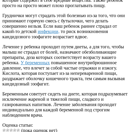
которые содержит в себе вредные вещества. Также ребенок
просто на просто может плохо проглатывать пищу.
Груднички могут страдать этой болезнью из-за того, что они
принимают горячую смесь с бутылочки, чего делать
совершенно нельзя. Если ваш ребенок раннее страдал от
какой-то детской
инфекции,
то риск возникновения
кандидозного эзофагите возрастает вдвое.
Лечение у ребенка проходит путем диеты, а для того, чтобы
малыш не страдал от болей, назначают обезболивающие
препараты, доза которых соответствует возрасту вашего
ребенка.
У беременных
повышенное внутрибрюшинное
давление, что влечет за собой частые отрыжки и изжогу.
Кислота, которая поступает из-за непереваренной пищи,
раздражает оболочку кишечного тракта, тем самым вызывая
кандидозный эзофагит.
Беременным советует сидеть на диете, которая подразумевает
исключение жареной и тяжелой пищи, сладкого и
газированных напитков. Лечение заболевания проходит
индивидуально для каждой беременной под строгим
наблюдением врача.
Оценка статьи:
(пока оценок нет)