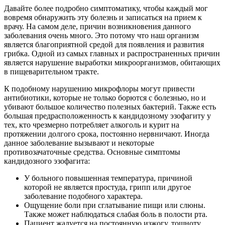
Давайте более подробно симптоматику, чтобы каждый мог
вовремя обнаружить эту болезнь и записаться на прием к
врачу. На самом деле, причин возникновения данного
заболевания очень много. Это потому что наш организм
является благоприятной средой для появления и развития
грибка. Одной из самых главных и распространенных причин
является нарушение выработки микроорганизмов, обитающих
в пищеварительном тракте.
К подобному нарушению микрофлоры могут привести
антибиотики, которые не только борются с болезнью, но и
убивают большое количество полезных бактерий. Также есть
большая предрасположенность к кандидозному эзофагиту у
тех, кто чрезмерно потребляет алкоголь и курит на
протяжении долгого срока, постоянно нервничают. Иногда
данное заболевание вызывают и некоторые
противозачаточные средства. Основные симптомы
кандидозного эзофагита:
У больного повышенная температура, причиной
которой не является простуда, грипп или другое
заболевание подобного характера.
Ощущение боли при сглатывание пищи или слюны.
Также может наблюдаться слабая боль в полости рта.
Пациент жалуется на постоянную изжогу, тошноту,