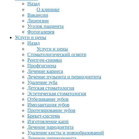
Назад
О клинике
Вакансии
Лицензии
Уголок пациента
Фотогалерея
Услуги и цены
Назад
Услуги и цены
Стоматологический осмотр
Рентген-снимки
Профгигиена
Лечение кариеса
Лечение пульпита и периодонтита
Удаление зуба
Детская стоматология
Эстетическая стоматология
Отбеливание зубов
Имплантация зубов
Протезирование зубов
Брекет-система
Изготовление капп
Лечение пародонтита
Удаление кисты и новообразований
Лечение перикоронита