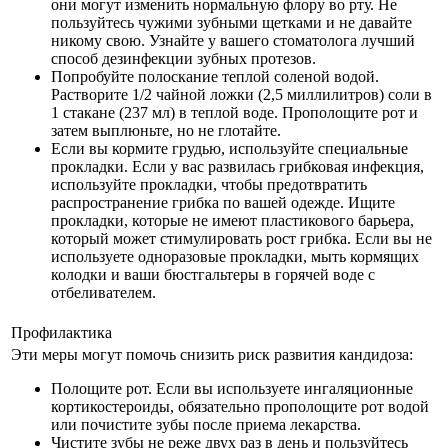
они могут изменить нормальную флору во рту. Не
пользуйтесь чужими зубными щетками и не давайте
никому свою. Узнайте у вашего стоматолога лучший
способ дезинфекции зубных протезов.
Попробуйте полоскание теплой соленой водой.
Растворите 1/2 чайной ложки (2,5 миллилитров) соли в
1 стакане (237 мл) в теплой воде. Прополощите рот и
затем выплюньте, но не глотайте.
Если вы кормите грудью, используйте специальные
прокладки. Если у вас развилась грибковая инфекция,
используйте прокладки, чтобы предотвратить
распространение грибка по вашей одежде. Ищите
прокладки, которые не имеют пластикового барьера,
который может стимулировать рост грибка. Если вы не
используете одноразовые прокладки, мыть кормящих
колодки и ваши бюстгальтеры в горячей воде с
отбеливателем.
Профилактика
Эти меры могут помочь снизить риск развития кандидоза:
Полощите рот. Если вы используете ингаляционные
кортикостероиды, обязательно прополощите рот водой
или почистите зубы после приема лекарства.
Чистите зубы не реже двух раз в день и пользуйтесь