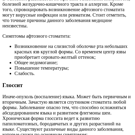
болезней желудочно-кишечного тракта и аллергии. Кроме
того, спровоцировать возникновение афтозного стоматита
могут вирусные инфекции или ревматизм. Стоит отметить,
что точные причины данного заболевания медицине
неизвестны.
Симптомы афтозного стоматита:
Возникновение на слизистой оболочке рта небольших
красных язв круглой формы. Со временем центр язвы
приобретает серовато-желтый оттенок;
Общее недомогание;
Повышение температуры;
Слабость.
Глоссит
Иначе-опухоль (воспаление) языка. Может быть первичным и
вторичным. Зачастую является спутником стоматита любой
формы. Заболевание опасно тем, что способно осложняться
абсцедированием языка и развитием флегмоны шеи.
Хроническая форма глоссита ведет к развитию
папиломатозных, бородавчатых и других разрастаний на
языке. Существуют различные виды данного заболевания,
которые схожи по основным симптомам: