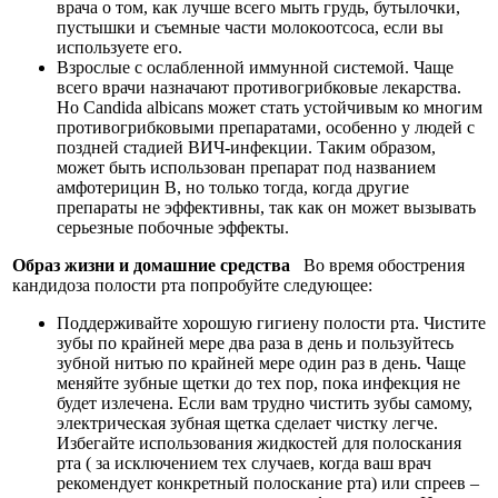
врача о том, как лучше всего мыть грудь, бутылочки,
пустышки и съемные части молокоотсоса, если вы
используете его.
Взрослые с ослабленной иммунной системой. Чаще
всего врачи назначают противогрибковые лекарства.
Но Candida albicans может стать устойчивым ко многим
противогрибковыми препаратами, особенно у людей с
поздней стадией ВИЧ-инфекции. Таким образом,
может быть использован препарат под названием
амфотерицин В, но только тогда, когда другие
препараты не эффективны, так как он может вызывать
серьезные побочные эффекты.
Образ жизни и домашние средства
Во время обострения
кандидоза полости рта попробуйте следующее:
Поддерживайте хорошую гигиену полости рта. Чистите
зубы по крайней мере два раза в день и пользуйтесь
зубной нитью по крайней мере один раз в день. Чаще
меняйте зубные щетки до тех пор, пока инфекция не
будет излечена. Если вам трудно чистить зубы самому,
электрическая зубная щетка сделает чистку легче.
Избегайте использования жидкостей для полоскания
рта ( за исключением тех случаев, когда ваш врач
рекомендует конкретный полоскание рта) или спреев –