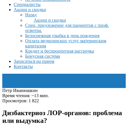
Специалисты
Акции и скидки
Назад
Акции и скидки
Спец. предложение для пациентов с проф.
осмотра.
Белоснежная улыбка в день рождения
Оплата медицинских услуг материнским
капиталом
Кредит и беспроцентная рассрочка
Бонусная система
Записаться на прием
Контакты
Петр Иванюшкин
Время чтения: ~13 мин.
Просмотров: 1 822
Дизбактериоз ЛОР-органов: проблема
или выдумка?