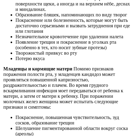
поверхности щеки, а иногда и на верхнем нёбе, деснах
и миндалинах.
Образование бляшек, напоминающих по виду творог
Покраснение или болезненность, которые могут быть
достаточно серьезными и вызвать затруднения при еде
или глотания
Незначительное кровотечение при удалении налета
Появление трещин и покраснение в уголках рта
(особенно в тех, кто носит зубные протезы)
Творожистый привкус во рту
Потерю вкуса
Младенцы и кормящие матери
Помимо признаков
поражения полости рта, у младенцев кандидоз может
проявляться повышенной капризностью,
раздражительностью и плачем. Во время грудного
вскармливания инфекция моет передаваться от ребенка к
матери, а затем от матери к ребенку. При поражении
молочных желез женщина может испытать следующие
признаки и симптомы:
Покраснение, повышенная чувствительность, зуд
сосков, образование трещин
Шелушение пигментированной области вокруг соска
(ареолы)