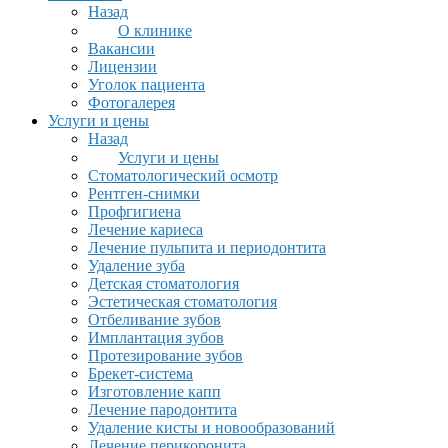
Назад
О клинике
Вакансии
Лицензии
Уголок пациента
Фотогалерея
Услуги и цены
Назад
Услуги и цены
Стоматологический осмотр
Рентген-снимки
Профгигиена
Лечение кариеса
Лечение пульпита и периодонтита
Удаление зуба
Детская стоматология
Эстетическая стоматология
Отбеливание зубов
Имплантация зубов
Протезирование зубов
Брекет-система
Изготовление капп
Лечение пародонтита
Удаление кисты и новообразований
Лечение перикоронита