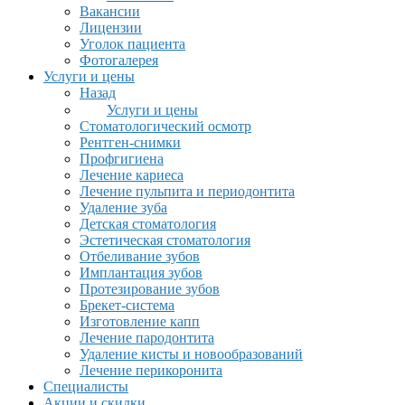
Вакансии
Лицензии
Уголок пациента
Фотогалерея
Услуги и цены
Назад
Услуги и цены
Стоматологический осмотр
Рентген-снимки
Профгигиена
Лечение кариеса
Лечение пульпита и периодонтита
Удаление зуба
Детская стоматология
Эстетическая стоматология
Отбеливание зубов
Имплантация зубов
Протезирование зубов
Брекет-система
Изготовление капп
Лечение пародонтита
Удаление кисты и новообразований
Лечение перикоронита
Специалисты
Акции и скидки