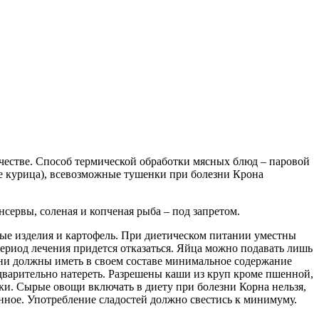
честве. Способ термической обработки мясных блюд – паровой
е курица), всевозможные тушенки при болезни Крона
сервы, соленая и копченая рыба – под запретом.
ные изделия и картофель. При диетическом питании уместны
риод лечения придется отказаться. Яйца можно подавать лишь
они должны иметь в своем составе минимальное содержание
дварительно натереть. Разрешены каши из круп кроме пшенной,
чки. Сырые овощи включать в диету при болезни Корна нельзя,
нное. Употребление сладостей должно свестись к минимуму.