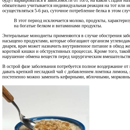
будут варьироваться в зависимости от того, на какой стадии на
обязательно учитывается индивидуальная реакция на тот или 
осуществляться 5-6 раз, суточное потребление белка в этом слу
В этот период исключается молоко, продукты, характер
на богатые белком и витаминами продукты.
Энтеральные монодиеты применяются в случае обострения заб
насыщено продуктами, которые обогащают организм углеводами
диарея, врач может назначить внутривенное питание в обход 
короткой кишки и обструктивных процессах. Кроме того, тако
нарушение обмена веществ перед хирургическим вмешательств
В острой фазе заболевания потребуется полное воздержание от
давать крепкий несладкий чай с добавлением ломтика лимона,
постепенно можно заменить кефирными, яблочными, морковн