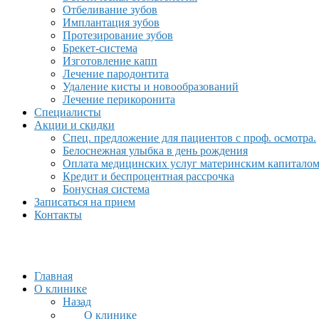
Отбеливание зубов
Имплантация зубов
Протезирование зубов
Брекет-система
Изготовление капп
Лечение пародонтита
Удаление кисты и новообразований
Лечение перикоронита
Специалисты
Акции и скидки
Спец. предложение для пациентов с проф. осмотра.
Белоснежная улыбка в день рождения
Оплата медицинских услуг материнским капитало
Кредит и беспроцентная рассрочка
Бонусная система
Записаться на прием
Контакты
Главная
О клинике
Назад
О клинике