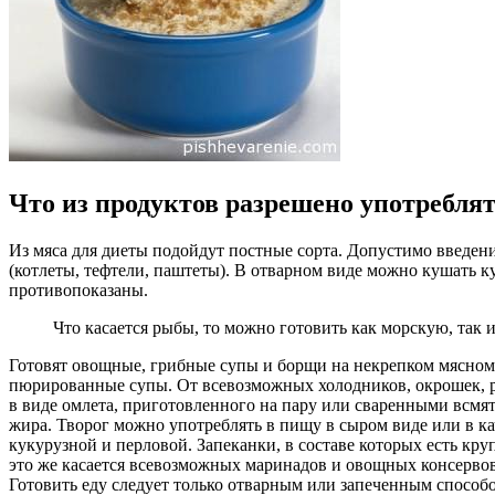
Что из продуктов разрешено употребля
Из мяса для диеты подойдут постные сорта. Допустимо введен
(котлеты, тефтели, паштеты). В отварном виде можно кушать 
противопоказаны.
Что касается рыбы, то можно готовить как морскую, так 
Готовят овощные, грибные супы и борщи на некрепком мясном 
пюрированные супы. От всевозможных холодников, окрошек, ра
в виде омлета, приготовленного на пару или сваренными всмят
жира. Творог можно употреблять в пищу в сыром виде или в к
кукурузной и перловой. Запеканки, в составе которых есть кр
это же касается всевозможных маринадов и овощных консервов
Готовить еду следует только отварным или запеченным способом