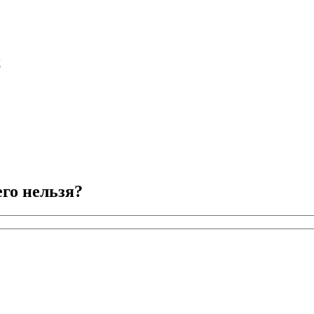
м
его нельзя?