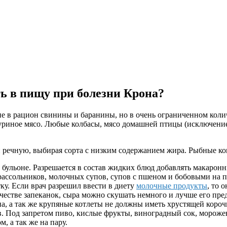
ть в пищу при болезни Крона?
ие в рацион свинины и баранины, но в очень ограниченном коли
куриное мясо. Любые колбасы, мясо домашней птицы (исключени
и речную, выбирая сорта с низким содержанием жира. Рыбные кон
бульоне. Разрешается в состав жидких блюд добавлять макарон
ссольников, молочных супов, супов с пшеном и бобовыми на пе
ку. Если врач разрешил ввести в диету
молочные продукты
, то 
ачестве запеканок, сыра можно скушать немного и лучше его пре
упа, а так же крупяные котлеты не должны иметь хрустящей коро
. Под запретом пиво, кислые фрукты, виноградный сок, мороже
, а так же на пару.