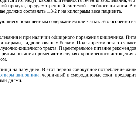
ходится этот недуг, какова длительность течения заболевания, е
иной продукт, предусмотренный системой лечебного питания. В
чае должно составлять 1,3-2 г на килограмм веса пациента.
изующиеся повышенным содержанием клетчатки. Это особенно в
олевания и при наличии обширного поражения кишечника. Пита
 жирами, гидролизованым белком. Под запретом остаются лактоз
желудочно-кишечного тракта. Парентеральное питание рекоменд
й режим питания применяют в случаях хронического истощения 
ом.
 пищи на пару дней. В этот период совокупное потребление жид
отвары шиповника
, черничный и смородиновые соки, предвари
ыми днями.