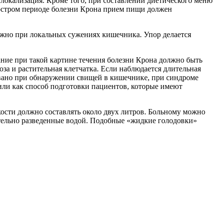
го локализация. Кроме того, при составлении диетического меню
 остром периоде болезни Крона прием пищи должен
ажно при локальных сужениях кишечника. Упор делается
ние при такой картине течения болезни Крона должно быть
а и растительная клетчатка. Если наблюдается длительная
овано при обнаружении свищей в кишечнике, при синдроме
или как способ подготовки пациентов, которые имеют
кости должно составлять около двух литров. Больному можно
тельно разведенные водой. Подобные «жидкие голодовки»