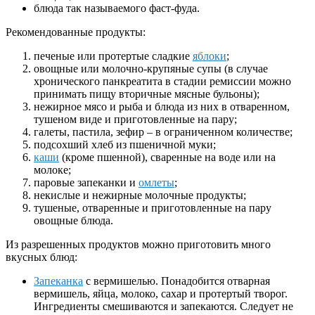
блюда так называемого фаст-фуда.
Рекомендованные продукты:
печеные или протертые сладкие
яблоки
;
овощные или молочно-крупяные супы (в случае
хронического панкреатита в стадии ремиссии можно
принимать пищу вторичные мясные бульоны);
нежирное мясо и рыба и блюда из них в отваренном,
тушеном виде и приготовленные на пару;
галеты, пастила, зефир – в ограниченном количестве;
подсохший хлеб из пшеничной муки;
каши
(кроме пшенной), сваренные на воде или на
молоке;
паровые запеканки и
омлеты
;
некислые и нежирные молочные продукты;
тушеные, отваренные и приготовленные на пару
овощные блюда.
Из разрешенных продуктов можно приготовить много
вкусных блюд:
Запеканка
с вермишелью. Понадобится отварная
вермишель, яйца, молоко, сахар и протертый творог.
Ингредиенты смешиваются и запекаются. Следует не