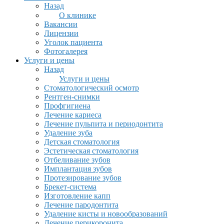
Назад
О клинике
Вакансии
Лицензии
Уголок пациента
Фотогалерея
Услуги и цены
Назад
Услуги и цены
Стоматологический осмотр
Рентген-снимки
Профгигиена
Лечение кариеса
Лечение пульпита и периодонтита
Удаление зуба
Детская стоматология
Эстетическая стоматология
Отбеливание зубов
Имплантация зубов
Протезирование зубов
Брекет-система
Изготовление капп
Лечение пародонтита
Удаление кисты и новообразований
Лечение перикоронита