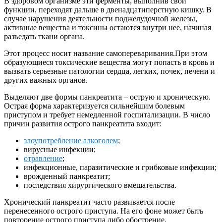
В здоровом организме эти ферменты, выполнив свои
функции, переходят дальше в двенадцатиперстную кишку. В
случае нарушения деятельности поджелудочной железы,
активные вещества и токсины остаются внутри нее, начиная
разъедать ткани органа.
Этот процесс носит название самопереваривания.При этом
образующиеся токсические вещества могут попасть в кровь и
вызвать серьезные патологии сердца, легких, почек, печени и
других важных органов.
Выделяют две формы панкреатита – острую и хроническую.
Острая форма характеризуется сильнейшим болевым
приступом и требует немедленной госпитализации. В число
причин развития острого панкреатита входит:
злоупотребление алкоголем
;
вирусные инфекции;
отравление
;
инфекционные, паразитические и грибковые инфекции;
врожденный панкреатит;
последствия хирургического вмешательства.
Хронический панкреатит часто развивается после
перенесенного острого приступа. На его фоне может быть
повторение острого приступа либо обострение.