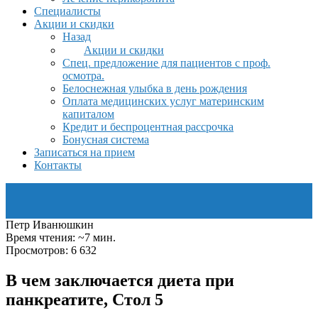
Специалисты
Акции и скидки
Назад
Акции и скидки
Спец. предложение для пациентов с проф.
осмотра.
Белоснежная улыбка в день рождения
Оплата медицинских услуг материнским
капиталом
Кредит и беспроцентная рассрочка
Бонусная система
Записаться на прием
Контакты
Петр Иванюшкин
Время чтения: ~7 мин.
Просмотров: 6 632
В чем заключается диета при
панкреатите, Стол 5