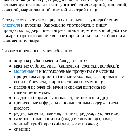
рекомендуется отказаться от употребления жирной, копченой,
соленой, маринованной, кислой и острой пищи.
Следует отказаться от вредных привычек – употребления
алкоголя
и курения. Запрещено употреблять в пищу
продукты, подвергшиеся агрессивной термической обработке
– жарка, приготовление во фритюре или на гриле с большим
количеством жира.
Также запрещены к употреблению:
жирная рыба и мясо и блюда из них;
мясные субпродукты (сардельки, сосиски, колбасы);
молочные
и кисломолочные продукты с высоким
процентом жирности (цельное молоко, глазированные
сырки, йогурты, жирные сливки и сметана);
изделия из ржаной муки и свежая выпечка из
пшеничной муки;
сладости (карамель, шоколад, пирожные и др.);
цитрусовые и фрукты с повышенным содержанием
кислот;
редис, капуста, щавель, шпинат, редька, лук, чеснок;
газированные напитки (сладкие лимонады, квас,
чайный гриб), крепкий чай, кофе и какао;
специи;