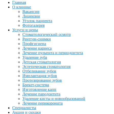
Главная
О клинике
Вакансии
Лицензии
Уголок пациента
Фотогалерея
Услуги и цены
Стоматологический осмотр
Рентген-снимки
Профгигиена
Лечение кариеса
Лечение пульпита и периодонтита
Удаление зуба
Детская стоматология
Эстетическая стоматология
Отбеливание зубов
Имплантация зубов
Протезирование зубов
Брекет-система
Изготовление капп
Лечение пародонтита
Удаление кисты и новообразований
Лечение перикоронита
Специалисты
Акции и скидки