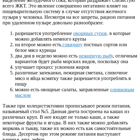
выделение желудочного сока, который раздражает слизистую
всего ЖКТ. Это явление совершенно негативно влияет на
пищеварительную систему в случае отсутствия желчного
пузыря у человека. Несмотря на все запреты, рацион питания
при удаленном пузыре довольно разнообразен:
разрешается употребление
овощных супов,
в которые
можно добавлять немного крупы
на второе можно есть
говядину
постных сортов или
белое мясо курицы
два дня в неделю можно есть
нежирную рыбу
, отличным
вариантов будет рыба морских видов, поскольку она
улучшает процесс усвоения жиров
различные запеканки, нежирная сметана, сливочное
мясо и яйца всмятку также разрешается употреблять в
пищу
можно есть овощные салаты, заправленные
оливковым
маслом
Также при холецистэктомии прописывают режим питания,
называемый стол №5. Данная диета построена на кашах из
различных круп. В нее входят не только каши, а также
некоторые фрукты и ягоды. В них также можно добавлять
морковь и тыкву, также их можно есть как самостоятельные
блюда. Десертом при этом режиме питания выступают
варенье, мед, зефир.