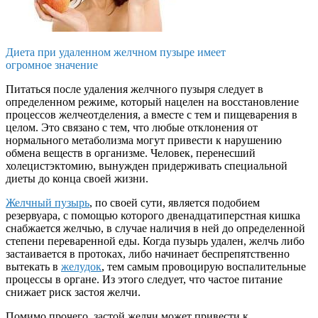
Диета при удаленном желчном пузыре имеет
огромное значение
Питаться после удаления желчного пузыря следует в
определенном режиме, который нацелен на восстановление
процессов желчеотделения, а вместе с тем и пищеварения в
целом. Это связано с тем, что любые отклонения от
нормального метаболизма могут привести к нарушению
обмена веществ в организме. Человек, перенесший
холецистэктомию, вынужден придерживать специальной
диеты до конца своей жизни.
Желчный пузырь
, по своей сути, является подобием
резервуара, с помощью которого двенадцатиперстная кишка
снабжается желчью, в случае наличия в ней до определенной
степени переваренной еды. Когда пузырь удален, желчь либо
застаивается в протоках, либо начинает беспрепятственно
вытекать в
желудок
, тем самым провоцирую воспалительные
процессы в органе. Из этого следует, что частое питание
снижает риск застоя желчи.
Помимо прочего, застой желчи может привести к