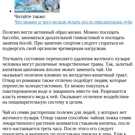
Читайте также:
Что можно и чего нельзя делать после имплантации зуба
Полезно вести активный образ жизни. Можно посещать
бассейн, заниматься дыхательной гимнастикой и посещать
занятия йогой. При занятиях спортом следует стараться не
подвергать свой организм чрезмерным нагрузкам.
Улучшить состояние перенесшего удаления желчного пузыря
человека могут различные лекарственные травы. Так, залитый
кипятком шиповник вполне может заменить чай. Он
оказывает полезное влияние на желудочно-кишечный тракт.
Отвар из ромашки также отлично подойдет людям, которые
перенесли холецистэктомию. Ее можно покупать в
пакетированном виде и заваривать вместо чая. Разрешается
класть немного меда к ней. Оказывает отличное воздействие
на пищеварительную систему в целом.
Чай из семян расторопши полезен для людей, у которых нет
желчного пузыря. Отвар таким способом: чайная ложка семян
лекарственного растения заливается стаканом кипятка, после
чего настаивается треть часа. После этого его следует
процедить и выпивать по полстакана трижды в день. Еще к