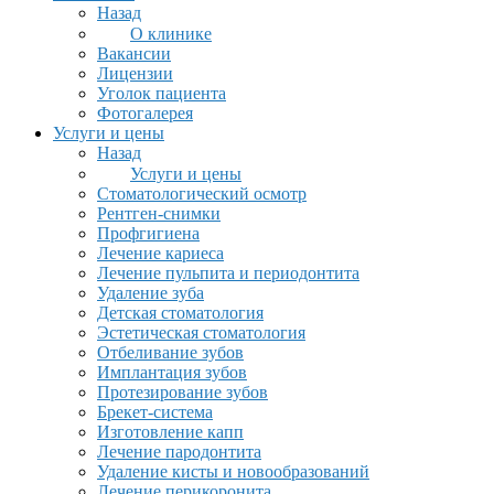
Назад
О клинике
Вакансии
Лицензии
Уголок пациента
Фотогалерея
Услуги и цены
Назад
Услуги и цены
Стоматологический осмотр
Рентген-снимки
Профгигиена
Лечение кариеса
Лечение пульпита и периодонтита
Удаление зуба
Детская стоматология
Эстетическая стоматология
Отбеливание зубов
Имплантация зубов
Протезирование зубов
Брекет-система
Изготовление капп
Лечение пародонтита
Удаление кисты и новообразований
Лечение перикоронита