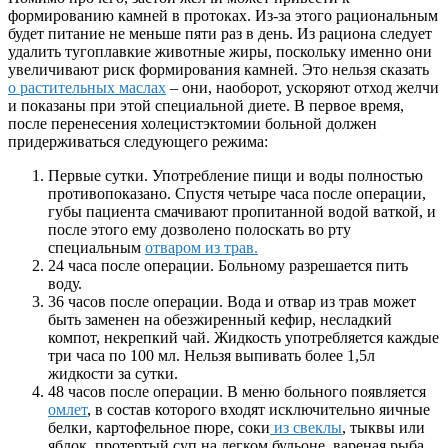
формированию камней в протоках. Из-за этого рациональным
будет питание не меньше пяти раз в день. Из рациона следует
удалить тугоплавкие животные жиры, поскольку именно они
увеличивают риск формирования камней. Это нельзя сказать
о растительных маслах
– они, наоборот, ускоряют отход желчи
и показаны при этой специальной диете. В первое время,
после перенесения холецистэктомии больной должен
придерживаться следующего режима:
Первые сутки. Употребление пищи и воды полностью
противопоказано. Спустя четыре часа после операции,
губы пациента смачивают пропитанной водой ваткой, и
после этого ему дозволено полоскать во рту
специальным
отваром из трав.
24 часа после операции. Больному разрешается пить
воду.
36 часов после операции. Вода и отвар из трав может
быть заменен на обезжиренный кефир, несладкий
компот, некрепкий чай. Жидкость употребляется каждые
три часа по 100 мл. Нельзя выпивать более 1,5л
жидкости за сутки.
48 часов после операции. В меню больного появляется
омлет
, в состав которого входят исключительно яичные
белки, картофельное пюре, соки
из свеклы
, тыквы или
яблок, протертый суп на легком бульоне, вареная рыба.