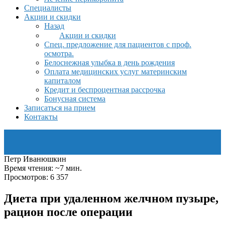
Специалисты
Акции и скидки
Назад
Акции и скидки
Спец. предложение для пациентов с проф.
осмотра.
Белоснежная улыбка в день рождения
Оплата медицинских услуг материнским
капиталом
Кредит и беспроцентная рассрочка
Бонусная система
Записаться на прием
Контакты
Петр Иванюшкин
Время чтения: ~7 мин.
Просмотров: 6 357
Диета при удаленном желчном пузыре,
рацион после операции