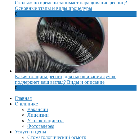
Сколько по времени занимает наращивание ресниц?
Основные этапы и виды процедуры
0
Какая толщина ресниц для наращивания лучше
подчеркнет ваш взгляд? Виды и описание
0
Главная
О клинике
Вакансии
Лицензии
Уголок пациента
Фотогалерея
Услуги и цены
Стоматологический осмотр