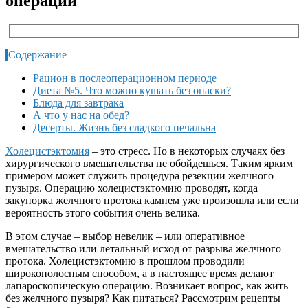
операции
Содержание
Рацион в послеоперационном периоде
Диета №5. Что можно кушать без опаски?
Блюда для завтрака
А что у нас на обед?
Десерты. Жизнь без сладкого печальна
Холецистэктомия
– это стресс. Но в некоторых случаях без
хирургического вмешательства не обойдешься. Таким ярким
примером может служить процедура резекции желчного
пузыря. Операцию холецистэктомию проводят, когда
закупорка желчного протока камнем уже произошла или если
вероятность этого события очень велика.
В этом случае – выбор невелик – или оперативное
вмешательство или летальный исход от разрыва желчного
протока. Холецистэктомию в прошлом проводили
широкополосным способом, а в настоящее время делают
лапароскопическую операцию. Возникает вопрос, как жить
без желчного пузыря? Как питаться? Рассмотрим
рецепты