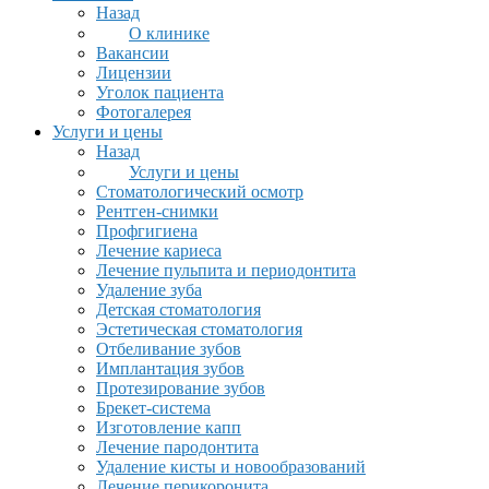
Назад
О клинике
Вакансии
Лицензии
Уголок пациента
Фотогалерея
Услуги и цены
Назад
Услуги и цены
Стоматологический осмотр
Рентген-снимки
Профгигиена
Лечение кариеса
Лечение пульпита и периодонтита
Удаление зуба
Детская стоматология
Эстетическая стоматология
Отбеливание зубов
Имплантация зубов
Протезирование зубов
Брекет-система
Изготовление капп
Лечение пародонтита
Удаление кисты и новообразований
Лечение перикоронита