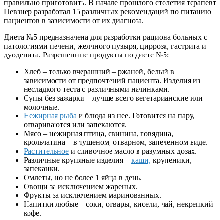
правильно приготовить. В начале прошлого столетия терапевт
Певзнер разработал 15 различных рекомендаций по питанию
пациентов в зависимости от их диагноза.
Диета №5 предназначена для разработки рациона больных с
патологиями печени, желчного пузыря, цирроза, гастрита и
дуоденита. Разрешенные продукты по диете №5:
Хлеб – только вчерашний – ржаной, белый в
зависимости от предпочтений пациента. Изделия из
несладкого теста с различными начинками.
Супы без зажарки – лучше всего вегетарианские или
молочные.
Нежирная рыба
и блюда из нее. Готовится на пару,
отвариваются или запекаются.
Мясо – нежирная птица, свинина, говядина,
крольчатина – в тушеном, отварном, запеченном виде.
Растительное
и сливочное масло в разумных дозах.
Различные крупяные изделия –
каши,
крупеники,
запеканки.
Омлеты, но не более 1 яйца в день.
Овощи за исключением жареных.
Фрукты за исключением маринованных.
Напитки любые – соки, отвары, кисели, чай, некрепкий
кофе.