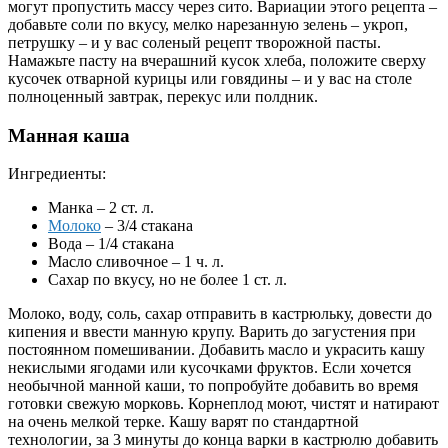
могут пропустить массу через сито. Вариации этого рецепта –
добавьте соли по вкусу, мелко нарезанную зелень – укроп,
петрушку – и у вас соленый рецепт творожной пасты.
Намажьте пасту на вчерашний кусок хлеба, положите сверху
кусочек отварной курицы или говядины – и у вас на столе
полноценный завтрак, перекус или полдник.
Манная каша
Ингредиенты:
Манка – 2 ст. л.
Молоко
– 3/4 стакана
Вода – 1/4 стакана
Масло сливочное – 1 ч. л.
Сахар по вкусу, но не более 1 ст. л.
Молоко, воду, соль, сахар отправить в кастрюльку, довести до
кипения и ввести манную крупу. Варить до загустения при
постоянном помешивании. Добавить масло и украсить кашу
некислыми ягодами или кусочками фруктов. Если хочется
необычной манной каши, то попробуйте добавить во время
готовки свежую морковь. Корнеплод моют, чистят и натирают
на очень мелкой терке. Кашу варят по стандартной
технологии, за 3 минуты до конца варки в кастрюлю добавить