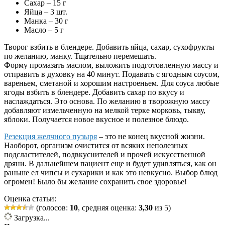
Сахар – 15 г
Яйца – 3 шт.
Манка – 30 г
Масло – 5 г
Творог взбить в блендере. Добавить яйца, сахар, сухофрукты
по желанию, манку. Тщательно перемешать.
Форму промазать маслом, выложить подготовленную массу и
отправить в духовку на 40 минут. Подавать с ягодным соусом,
вареньем, сметаной и хорошим настроеньем. Для соуса любые
ягоды взбить в блендере. Добавить сахар по вкусу и
наслаждаться. Это основа. По желанию в творожную массу
добавляют измельченную на мелкой терке морковь, тыкву,
яблоки. Получается новое вкусное и полезное блюдо.
Резекция желчного пузыря
– это не конец вкусной жизни.
Наоборот, организм очистится от всяких неполезных
подсластителей, подвкуснителей и прочей искусственной
дряни. В дальнейшем пациент еще и будет удивляться, как он
раньше ел чипсы и сухарики и как это невкусно. Выбор блюд
огромен! Было бы желание сохранить свое здоровье!
Оценка статьи:
(голосов:
10
, средняя оценка:
3,30
из 5)
Загрузка...