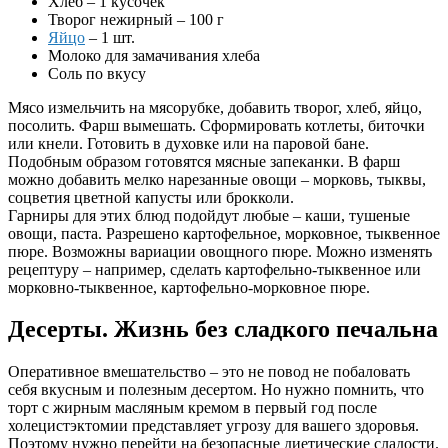
Хлеб – 1 кусочек
Творог нежирный – 100 г
Яйцо
– 1 шт.
Молоко для замачивания хлеба
Соль по вкусу
Мясо измельчить на мясорубке, добавить творог, хлеб, яйцо,
посолить. Фарш вымешать. Сформировать котлеты, биточки
или кнели. Готовить в духовке или на паровой бане.
Подобным образом готовятся мясные запеканки. В фарш
можно добавить мелко нарезанные овощи – морковь, тыквы,
соцветия цветной капусты или брокколи.
Гарниры для этих блюд подойдут любые – каши, тушеные
овощи, паста. Разрешено картофельное, морковное, тыквенное
пюре. Возможны вариации овощного пюре. Можно изменять
рецептуру – например, сделать картофельно-тыквенное или
морковно-тыквенное, картофельно-морковное пюре.
Десерты. Жизнь без сладкого печальна
Оперативное вмешательство – это не повод не побаловать
себя вкусным и полезным десертом. Но нужно помнить, что
торт с жирным масляным кремом в первый год после
холецистэктомии представляет угрозу для вашего здоровья.
Поэтому нужно перейти на безопасные диетические сладости.