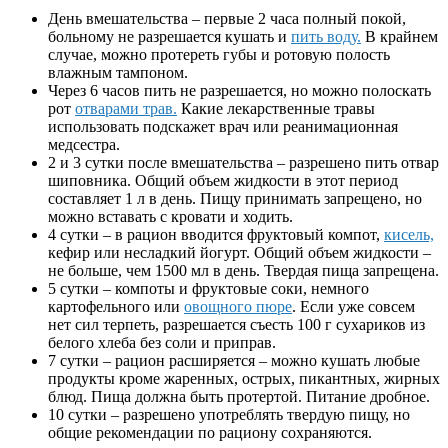
День вмешательства – первые 2 часа полный покой,
больному не разрешается кушать и
пить воду.
В крайнем
случае, можно протереть губы и ротовую полость
влажным тампоном.
Через 6 часов пить не разрешается, но можно полоскать
рот
отварами трав.
Какие лекарственные травы
использовать подскажет врач или реанимационная
медсестра.
2 и 3 сутки после вмешательства – разрешено пить отвар
шиповника. Общий объем жидкости в этот период
составляет 1 л в день. Пищу принимать запрещено, но
можно вставать с кровати и ходить.
4 сутки – в рацион вводится фруктовый компот,
кисель,
кефир или несладкий йогурт. Общий объем жидкости –
не больше, чем 1500 мл в день. Твердая пища запрещена.
5 сутки – компоты и фруктовые соки, немного
картофельного или
овощного пюре
. Если уже совсем
нет сил терпеть, разрешается съесть 100 г сухариков из
белого хлеба без соли и приправ.
7 сутки – рацион расширяется – можно кушать любые
продукты кроме жаренных, острых, пикантных, жирных
блюд. Пища должна быть протертой. Питание дробное.
10 сутки – разрешено употреблять твердую пищу, но
общие рекомендации по рациону сохраняются.