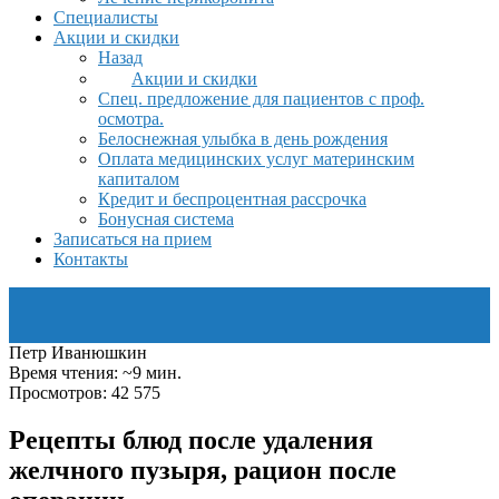
Специалисты
Акции и скидки
Назад
Акции и скидки
Спец. предложение для пациентов с проф.
осмотра.
Белоснежная улыбка в день рождения
Оплата медицинских услуг материнским
капиталом
Кредит и беспроцентная рассрочка
Бонусная система
Записаться на прием
Контакты
Петр Иванюшкин
Время чтения: ~9 мин.
Просмотров: 42 575
Рецепты блюд после удаления
желчного пузыря, рацион после