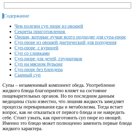
Содержание
Чем полезен суп пюре из овощей
Секреты приготовления
Овощи, которые лучше всего подходят для супа-пюре
Суп-пюре из овощей диетический для похудения
Суп-пюре с курицей
Суп со сливками
Суп-пюре для детей, грудничков
Суп на мясном бульоне
Суп-пюре без блендера
Сырный суп
Супы – незаменимый компонент обеда. Употребление
жидкого блюда благоприятно влияет на состояние
пищеварительных органов. Но по последним данным
медицины стало известно, что лишняя жидкость замедляет
процессы переваривания еды и метаболизма. Тогда встает
вопрос, как не отказаться от первого блюда и не навредить
себе. Стоит узнать, как приготовить суп пюре из овощей.
Именно это блюдо может полноценно заменить первые блюда
жидкого характера.