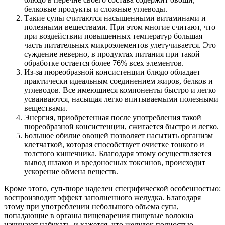
белковые продукты и сложные углеводы.
Такие супы считаются насыщенными витаминами и
полезными веществами. При этом многие считают, что
при воздействии повышенных температур большая
часть питательных микроэлементов улетучивается. Это
суждение неверно, в продуктах питания при такой
обработке остается более 76% всех элементов.
Из-за пюреобразной консистенции блюдо обладает
практически идеальным соединением жиров, белков и
углеводов. Все имеющиеся компоненты быстро и легко
усваиваются, насыщая легко впитываемыми полезными
веществами.
Энергия, приобретенная после употребления такой
пюреобразной консистенции, сжигается быстро и легко.
Большое обилие овощей позволяет насытить организм
клетчаткой, которая способствует очистке тонкого и
толстого кишечника. Благодаря этому осуществляется
вывод шлаков и вредоносных токсинов, происходит
ускорение обмена веществ.
Кроме этого, суп-пюре наделен специфической особенностью:
воспроизводит эффект заполненного желудка. Благодаря
этому при употреблении небольшого объема супа,
попадающие в органы пищеварения пищевые волокна
начинают набухать, и кажется, что желудок полностью