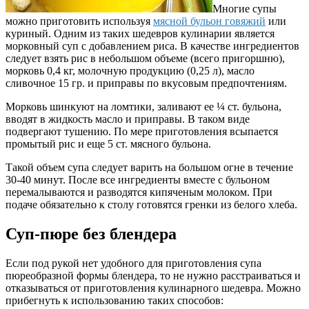
Многие супы
можно приготовить используя
мясной бульон говяжий
или
куриный. Одним из таких шедевров кулинарии является
морковный суп с добавлением риса. В качестве ингредиентов
следует взять рис в небольшом объеме (всего пригоршню),
морковь 0,4 кг, молочную продукцию (0,25 л), масло
сливочное 15 гр. и приправы по вкусовым предпочтениям.
Морковь шинкуют на ломтики, заливают ее ¼ ст. бульона,
вводят в жидкость масло и приправы. В таком виде
подвергают тушению. По мере приготовления всыпается
промытый рис и еще 5 ст. мясного бульона.
Такой объем супа следует варить на большом огне в течение
30-40 минут. После все ингредиенты вместе с бульоном
перемалываются и разводятся кипяченым молоком. При
подаче обязательно к столу готовятся гренки из белого хлеба.
Суп-пюре без блендера
Если под рукой нет удобного для приготовления супа
пюреобразной формы блендера, то не нужно расстраиваться и
отказываться от приготовления кулинарного шедевра. Можно
прибегнуть к использованию таких способов: