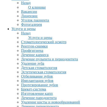
Назад
О клинике
Вакансии
Лицензии
Уголок пациента
Фотогалерея
Услуги и цены
Назад
Услуги и цены
Стоматологический осмотр
Рентген-снимки
Профгигиена
Лечение кариеса
Лечение пульпита и периодонтита
Удаление зуба
Детская стоматология
Эстетическая стоматология
Отбеливание зубов
Имплантация зубов
Протезирование зубов
Брекет-система
Изготовление капп
Лечение пародонтита
Удаление кисты и новообразований
Лечение перикоронита