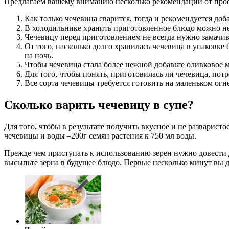
Предлагаем вашему вниманию несколько рекомендаций от про
Как только чечевица сварится, тогда и рекомендуется доб
В холодильнике хранить приготовленное блюдо можно не 
Чечевицу перед приготовлением не всегда нужно замачив
От того, насколько долго хранилась чечевица в упаковке 
на ночь.
Чтобы чечевица стала более нежной добавьте оливковое м
Для того, чтобы понять, приготовилась ли чечевица, потре
Все сорта чечевицы требуется готовить на маленьком огн
Сколько варить чечевицу в супе?
Для того, чтобы в результате получить вкусное и не разварист
чечевицы и воды –200г семян растения к 750 мл воды.
Прежде чем приступать к использованию зерен нужно довести 
высыпьте зерна в будущее блюдо. Первые несколько минут вы д