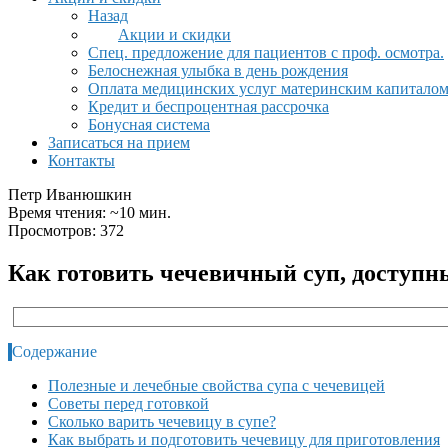
Назад
Акции и скидки
Спец. предложение для пациентов с проф. осмотра.
Белоснежная улыбка в день рождения
Оплата медицинских услуг материнским капитало
Кредит и беспроцентная рассрочка
Бонусная система
Записаться на прием
Контакты
Петр Иванюшкин
Время чтения: ~10 мин.
Просмотров: 372
Как готовить чечевичный суп, доступн
Содержание
Полезные и лечебные свойства супа с чечевицей
Советы перед готовкой
Сколько варить чечевицу в супе?
Как выбрать и подготовить чечевицу для приготовления