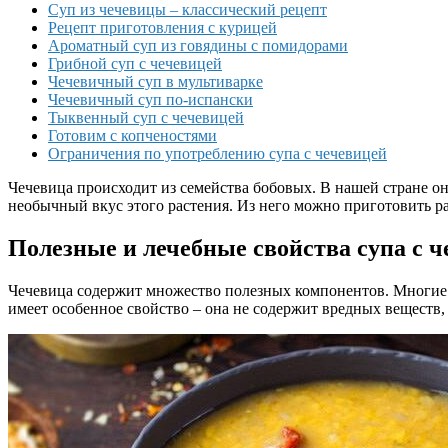
Суп из чечевицы – классический рецепт
Рецепт приготовления с курицей
Ароматный суп из говядины с помидорами
Грибной суп с чечевицей
Чечевичный суп в мультиварке
Чечевичный суп по-испански
Тыквенный суп с чечевицей
Готовим с копченостями
Ограничения по употреблению супа с чечевицей
Чечевица происходит из семейства бобовых. В нашей стране он
необычный вкус этого растения. Из него можно приготовить р
Полезные и лечебные свойства супа с 
Чечевица содержит множество полезных компонентов. Многие из
имеет особенное свойство – она не содержит вредных веществ,