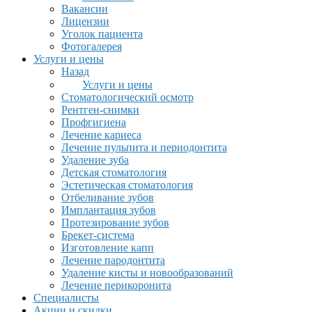
Вакансии
Лицензии
Уголок пациента
Фотогалерея
Услуги и цены
Назад
Услуги и цены
Стоматологический осмотр
Рентген-снимки
Профгигиена
Лечение кариеса
Лечение пульпита и периодонтита
Удаление зуба
Детская стоматология
Эстетическая стоматология
Отбеливание зубов
Имплантация зубов
Протезирование зубов
Брекет-система
Изготовление капп
Лечение пародонтита
Удаление кисты и новообразований
Лечение перикоронита
Специалисты
Акции и скидки