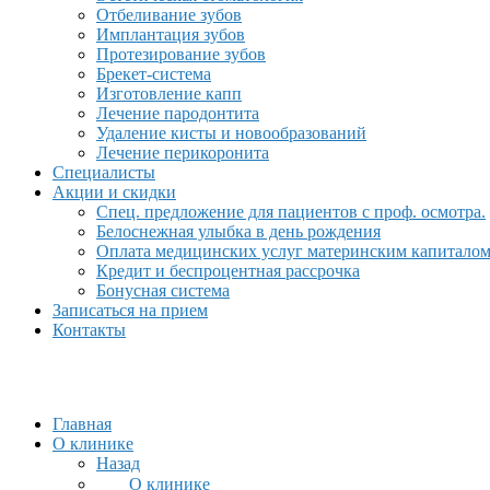
Отбеливание зубов
Имплантация зубов
Протезирование зубов
Брекет-система
Изготовление капп
Лечение пародонтита
Удаление кисты и новообразований
Лечение перикоронита
Специалисты
Акции и скидки
Спец. предложение для пациентов с проф. осмотра.
Белоснежная улыбка в день рождения
Оплата медицинских услуг материнским капитало
Кредит и беспроцентная рассрочка
Бонусная система
Записаться на прием
Контакты
Главная
О клинике
Назад
О клинике