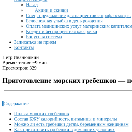
Назад
Акции и скидки
Спец. предложение для пациентов с проф. осмотра.
Белоснежная улыбка в день рождения
Оплата медицинских услуг материнским капитало
Кредит и беспроцентная рассрочка
Бонусная система
Записаться на прием
Контакты
Петр Иванюшкин
Время чтения: ~9 мин.
Просмотров: 329
Приготовление морских гребешков — п
Содержание
Польза морских гребешков
Состав БЖУ калорийность, витамины и минералы
Можно ли есть гребешки детям, беременным женщинам
Как приготовить гребешки в домашних условиях