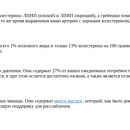
олестерина: ЛПНП (плохой) и ЛПВП (хороший), а гребешки помо
о же время выравнивая ваши артерии с хорошим холестерином,
его 1% полезного жира и только 13% холестерина на 100 грамм
а.
давления. Они содержат 27% от ваших ежедневных потребностей
, и при этом остается достаточно низким, а также является отли
нные мышцы. Они содержат
много магния
, который, как было до
ющую поддержку для расслабления.