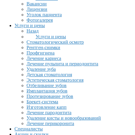
Вакансии
Лицензии
Уголок пациента
Фотогалерея
Услуги и цены
Назад
Услуги и цены
Стоматологический осмотр
Рентген-снимки
Профгигиена
Лечение кариеса
Лечение пульпита и периодонтита
Удаление зуба
Детская стоматология
Эстетическая стоматология
Отбеливание зубов
Имплантация зубов
Протезирование зубов
Брекет-система
Изготовление капп
Лечение пародонтита
Удаление кисты и новообразований
Лечение перикоронита
Специалисты
Акции и скидки