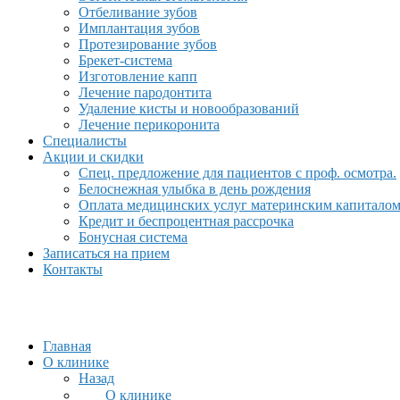
Отбеливание зубов
Имплантация зубов
Протезирование зубов
Брекет-система
Изготовление капп
Лечение пародонтита
Удаление кисты и новообразований
Лечение перикоронита
Специалисты
Акции и скидки
Спец. предложение для пациентов с проф. осмотра.
Белоснежная улыбка в день рождения
Оплата медицинских услуг материнским капитало
Кредит и беспроцентная рассрочка
Бонусная система
Записаться на прием
Контакты
Главная
О клинике
Назад
О клинике