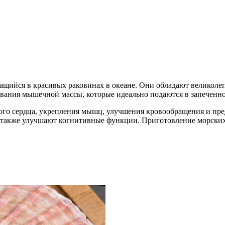
щийся в красивых раковинах в океане. Они обладают великолеп
ивания мышечной массы, которые идеально подаются в запеченн
го сердца, укрепления мышц, улучшения кровообращения и пред
а также улучшают когнитивные функции. Приготовление морских