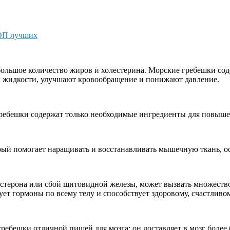
ТОП лучших
ольшое количество жиров и холестерина. Морские гребешки соде
к жидкости, улучшают кровообращение и понижают давление.
гребешки содержат только необходимые ингредиенты для повышен
рый помогает наращивать и восстанавливать мышечную ткань, о
стерона или сбой щитовидной железы, может вызвать множество
ует гормоны по всему телу и способствует здоровому, счастливом
ребешки отличной пищей для мозга: он доставляет в мозг более 