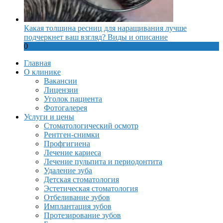
Какая толщина ресниц для наращивания лучше
подчеркнет ваш взгляд? Виды и описание
0
Главная
О клинике
Вакансии
Лицензии
Уголок пациента
Фотогалерея
Услуги и цены
Стоматологический осмотр
Рентген-снимки
Профгигиена
Лечение кариеса
Лечение пульпита и периодонтита
Удаление зуба
Детская стоматология
Эстетическая стоматология
Отбеливание зубов
Имплантация зубов
Протезирование зубов