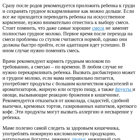
Сразу после родов рекомендуется приложить ребенка к груди
и сохранять грудное вскармливание как можно дольше. Если
все же приходится переводить ребенка на искусственное
кормление, нужно внимательно отнестись к выбору смеси.
Стоит помнить, что даже самые хорошие
смеси
не заменят
полностью грудное молоко. Первое время после перехода на
смеси проблемы со стулом считаются нормой, однако они
должны быстро пройти, если адаптация идет успешно. В
ином случае нужно поменять смесь.
Врачи рекомендуют кормить грудным молоком по
требованию, а смесью – по времени. В любом случае не
нужно перекармливать ребенка. Вызвать дисбактериоз может
и грудное молоко, если мама неправильно питается,
употребляет продукты с большим количеством красителей и
ароматизаторов, жирную или острую пищу, а также
фрукты
и
овощи, вызывающие реакцию брожения в кишечнике.
Рекомендуется отказаться от шоколада, сладостей, сдобной
выпечки, кремовых тортов, газированных напитков, крепкого
кофе. Эти продукты могут вызвать аллергию и несварение у
ребенка.
Маме полезно самой следить за здоровьем кишечника,
употреблять нежирную кисломолочную продукцию,
натуральные йогурты, ряженку,
творог
, нежирный сыр.