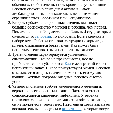
обычного, но без зелени, гноя, крови и сгустков пищи.
Ребенок спокойно спит, днем активен. Такой
дисбактериоз называют коликами, лечение может
ограничиваться Боботиком или Эспумизаном.
Вторая, субкомпенсированная, степень вызывает
большее беспокойство у матери и ребенка, чем первая.
Помимо колик наблюдается нестабильный стул, который
сменяется то
запорами
, то поносами. Есть задержка в
наборе веса. Ребенка становится трудно накормить, он
плачет, отказывается брать грудь. Кал может быть
пенистым, зеленоватым и неприятным запахом.
Третья степень характеризуется усилением
симптоматики. Понос не прекращается, вес не
прибавляется или убавляется.
Кал
имеет резкий и очень
неприятный запах. В кале присутствуют комки. Ребенок
отказывается от еды, плачет, плохо спит, его мучают
колики. Кожные покровы бледные, ребенок быстро
устает.
Четвертая степень требует немедленного лечения и,
вероятнее всего, госпитализации. Часто эта степень
сопровождается кишечной инфекцией. У ребенка
проявляются признаки авитаминоза и обезвоживания,
он не может есть, теряет вес. Патогенная среда вызывает
воспалительные процессы в
кишечнике
, которые могут