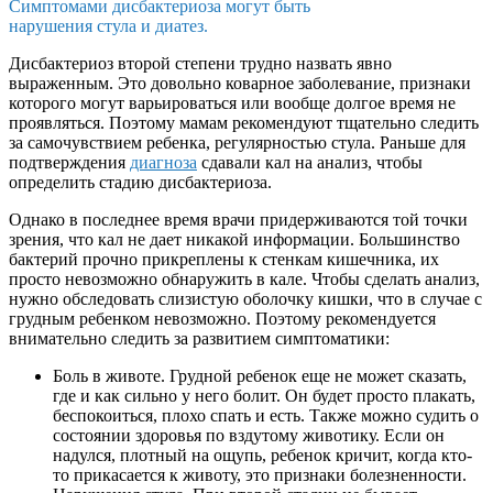
Симптомами дисбактериоза могут быть
нарушения стула и диатез.
Дисбактериоз второй степени трудно назвать явно
выраженным. Это довольно коварное заболевание, признаки
которого могут варьироваться или вообще долгое время не
проявляться. Поэтому мамам рекомендуют тщательно следить
за самочувствием ребенка, регулярностью стула. Раньше для
подтверждения
диагноза
сдавали кал на анализ, чтобы
определить стадию дисбактериоза.
Однако в последнее время врачи придерживаются той точки
зрения, что кал не дает никакой информации. Большинство
бактерий прочно прикреплены к стенкам кишечника, их
просто невозможно обнаружить в кале. Чтобы сделать анализ,
нужно обследовать слизистую оболочку кишки, что в случае с
грудным ребенком невозможно. Поэтому рекомендуется
внимательно следить за развитием симптоматики:
Боль в животе. Грудной ребенок еще не может сказать,
где и как сильно у него болит. Он будет просто плакать,
беспокоиться, плохо спать и есть. Также можно судить о
состоянии здоровья по вздутому животику. Если он
надулся, плотный на ощупь, ребенок кричит, когда кто-
то прикасается к животу, это признаки болезненности.