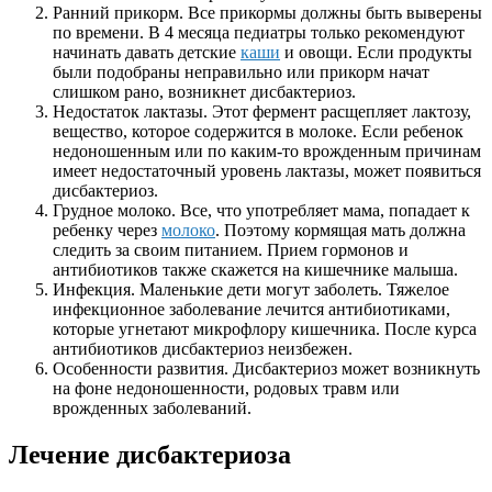
Ранний прикорм. Все прикормы должны быть выверены
по времени. В 4 месяца педиатры только рекомендуют
начинать давать детские
каши
и овощи. Если продукты
были подобраны неправильно или прикорм начат
слишком рано, возникнет дисбактериоз.
Недостаток лактазы. Этот фермент расщепляет лактозу,
вещество, которое содержится в молоке. Если ребенок
недоношенным или по каким-то врожденным причинам
имеет недостаточный уровень лактазы, может появиться
дисбактериоз.
Грудное молоко. Все, что употребляет мама, попадает к
ребенку через
молоко
. Поэтому кормящая мать должна
следить за своим питанием. Прием гормонов и
антибиотиков также скажется на кишечнике малыша.
Инфекция. Маленькие дети могут заболеть. Тяжелое
инфекционное заболевание лечится антибиотиками,
которые угнетают микрофлору кишечника. После курса
антибиотиков дисбактериоз неизбежен.
Особенности развития. Дисбактериоз может возникнуть
на фоне недоношенности, родовых травм или
врожденных заболеваний.
Лечение дисбактериоза