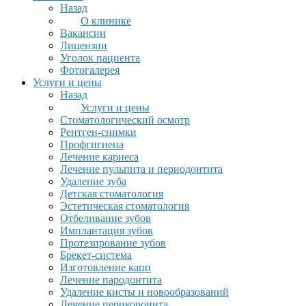
Назад
О клинике
Вакансии
Лицензии
Уголок пациента
Фотогалерея
Услуги и цены
Назад
Услуги и цены
Стоматологический осмотр
Рентген-снимки
Профгигиена
Лечение кариеса
Лечение пульпита и периодонтита
Удаление зуба
Детская стоматология
Эстетическая стоматология
Отбеливание зубов
Имплантация зубов
Протезирование зубов
Брекет-система
Изготовление капп
Лечение пародонтита
Удаление кисты и новообразований
Лечение перикоронита