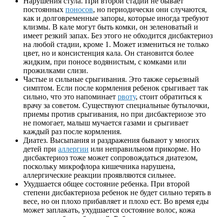
Нарушения стула. При второй стадии не бывает
постоянных
поносов
, но периодически они случаются,
как и долговременные запоры, которые иногда требуют
клизмы. В кале могут быть комки, он зеленоватый и
имеет резкий запах. Без этого не обходится дисбактериоз
на любой стадии, кроме 1. Может измениться не только
цвет, но и консистенция кала. Он становится более
жидким, при поносе водянистым, с комками или
прожилками слизи.
Частые и сильные срыгивания. Это также серьезный
симптом. Если после кормления ребенок срыгивает так
сильно, что это напоминает
рвоту
, стоит обратиться к
врачу за советом. Существуют специальные бутылочки,
приемы против срыгивания, но при дисбактериозе это
не помогает, малыш мучается газами и срыгивает
каждый раз после кормления.
Диатез. Высыпания и раздражения бывают у многих
детей при
аллергии
или неправильном прикорме. Но
дисбактериоз тоже может сопровождаться диатезом,
поскольку микрофлора кишечника нарушена,
аллергические реакции проявляются сильнее.
Ухудшается общее состояние ребенка. При второй
степени дисбактериоза ребенок не будет сильно терять в
весе, но он плохо прибавляет и плохо ест. Во время еды
может заплакать, ухудшается состояние волос, кожа