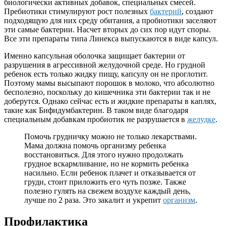
биологически активных добавок, специальных смесей.
Пребиотики стимулируют рост полезных
бактерий
, создают
подходящую для них среду обитания, а пробиотики заселяют
эти самые бактерии. Насчет вторых до сих пор идут споры.
Все эти препараты типа Линекса выпускаются в виде капсул.
Именно капсульная оболочка защищает бактерии от
разрушения в агрессивной желудочной среде. Но грудной
ребенок есть только жидку пищу, капсулу он не проглотит.
Поэтому мамы высыпают порошок в молоко, что абсолютно
бесполезно, поскольку до кишечника эти бактерии так и не
доберутся. Однако сейчас есть и жидкие препараты в каплях,
такие как Бифидумбактерин. В таком виде благодаря
специальным добавкам пробиотик не разрушается в
желудке
.
Помочь грудничку можно не только лекарствами.
Мама должна помочь организму ребенка
восстановиться. Для этого нужно продолжать
грудное вскармливание, но не кормить ребенка
насильно. Если ребенок плачет и отказывается от
груди, стоит приложить его чуть позже. Также
полезно гулять на свежем воздухе каждый день,
лучше по 2 раза. Это закалит и укрепит
организм
.
Профилактика