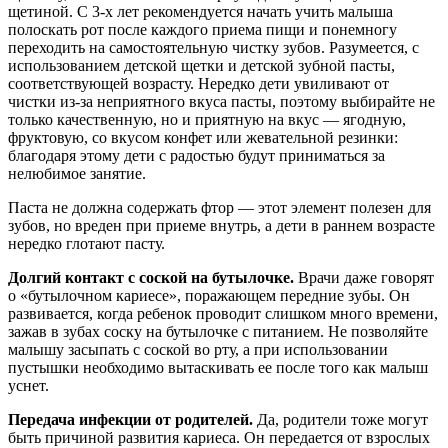
щетиной. С 3-х лет рекомендуется начать учить малыша
полоскать рот после каждого приема пищи и понемногу
переходить на самостоятельную чистку зубов. Разумеется, с
использованием детской щетки и детской зубной пасты,
соответствующей возрасту. Нередко дети увиливают от
чистки из-за неприятного вкуса пасты, поэтому выбирайте не
только качественную, но и приятную на вкус — ягодную,
фруктовую, со вкусом конфет или жевательной резинки:
благодаря этому дети с радостью будут приниматься за
нелюбимое занятие.
Паста не должна содержать фтор — этот элемент полезен для
зубов, но вреден при приеме внутрь, а дети в раннем возрасте
нередко глотают пасту.
Долгий контакт с соской на бутылочке.
Врачи даже говорят
о «бутылочном кариесе», поражающем передние зубы. Он
развивается, когда ребенок проводит слишком много времени,
зажав в зубах соску на бутылочке с питанием. Не позволяйте
малышу засыпать с соской во рту, а при использовании
пустышки необходимо вытаскивать ее после того как малыш
уснет.
Передача инфекции от родителей.
Да, родители тоже могут
быть причиной развития кариеса. Он передается от взрослых