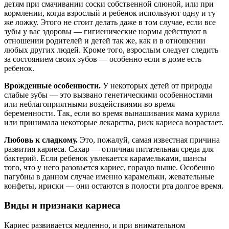
детям при смачивании соски собственной слюной, или при
кормлении, когда взрослый и ребенок используют одну и ту
же ложку. Этого не стоит делать даже в том случае, если все
зубы у вас здоровы — гигиенические нормы действуют в
отношении родителей и детей так же, как и в отношении
любых других людей. Кроме того, взрослым следует следить
за состоянием своих зубов — особенно если в доме есть
ребенок.
Врожденные особенности.
У некоторых детей от природы
слабые зубы — это вызвано генетическими особенностями
или неблагоприятными воздействиями во время
беременности. Так, если во время вынашивания мама курила
или принимала некоторые лекарства, риск кариеса возрастает.
Любовь к сладкому.
Это, пожалуй, самая известная причина
развития кариеса. Сахар — отличная питательная среда для
бактерий. Если ребенок увлекается карамельками, шансы
того, что у него разовьется кариес, гораздо выше. Особенно
пагубны в данном случае именно карамельки, жевательные
конфеты, ириски — они остаются в полости рта долгое время.
Виды и признаки кариеса
Кариес развивается медленно, и при внимательном