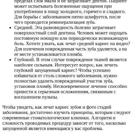
пределах слоя эмали и не затрагивает дентин. Пациент
может испытывать болезненные ощущения при
употреблении в пищу холодного, горячего и сладкого.
Для борьбы с заболеванием пятно шлифуется, после
чего проводится реминерализация зуба.
Средний. Эта разновидность болезни затрагивает
поверхностный слой дентина. Человек может ощущать
постоянную ноющую или периодически возникающую
боль. Хотите узнать, как лечат средний кариес на видео?
Для излечения поврежденная часть зуба удаляется, а на
ее месте устанавливается пломба.
Глубокий. В этом случае повреждение тканей является
наиболее сильным. Интересует вопрос, как лечить
глубокий запущенный кариес? Чтобы успешно
избавиться от столь сложного заболевания, нужно
полностью удалить поврежденный участок зуба,
установив пломбу. Несвоевременное лечение способно
привести к серьезным осложнениям, связанным с
воспалением пульпы.
Чтобы увидеть, как лечат кариес зубов и фото стадий
заболевания, достаточно изучить принципы, которым следуют
современные стоматологические клиники
.
Алгоритм и
сложность проводимых процедур зависят от того, насколько
запущенной является имеющаяся у вас проблема.