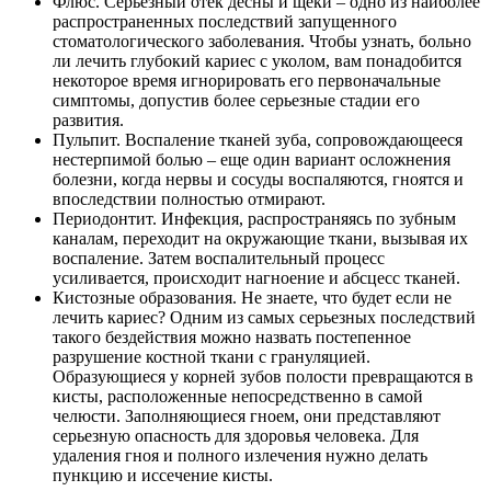
Флюс. Серьезный отек десны и щеки – одно из наиболее
распространенных последствий запущенного
стоматологического заболевания. Чтобы узнать, больно
ли лечить глубокий кариес с уколом, вам понадобится
некоторое время игнорировать его первоначальные
симптомы, допустив более серьезные стадии его
развития.
Пульпит. Воспаление тканей зуба, сопровождающееся
нестерпимой болью – еще один вариант осложнения
болезни, когда нервы и сосуды воспаляются, гноятся и
впоследствии полностью отмирают.
Периодонтит. Инфекция, распространяясь по зубным
каналам, переходит на окружающие ткани, вызывая их
воспаление. Затем воспалительный процесс
усиливается, происходит нагноение и абсцесс тканей.
Кистозные образования. Не знаете, что будет если не
лечить кариес? Одним из самых серьезных последствий
такого бездействия можно назвать постепенное
разрушение костной ткани с грануляцией.
Образующиеся у корней зубов полости превращаются в
кисты, расположенные непосредственно в самой
челюсти. Заполняющиеся гноем, они представляют
серьезную опасность для здоровья человека. Для
удаления гноя и полного излечения нужно делать
пункцию и иссечение кисты.