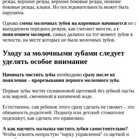
резцы, верхние резцы, верхние боковые резцы, нижние
боковые резцы, клыки. Но последовательность может быть
нарушена.
Однако
смена молочных зубов на коренные
начинается
не с
выпадением передних резцов, как считают многие, а
с
появлением моляров
, самых дальних на тот момент зубов в
челюсти, на месте которых не было молочных зубов.
Уходу за молочными зубами следует
уделять особое внимание
Начинать
чистить зубы
необходимо
сразу после их
появления
–
прорезывания первого молочного зуба
.
Первые зубы чистят силиконовой щеточкой без зубной пасты
или марлей, смоченной в кипяченой воде.
Естественно, сам ребенок этого сразу сделать не сможет – это
обязанность родителей. Педиатр или детский стоматолог
подскажут, как сделать это правильно.
А
как научить малыша чистить зубки самостоятельно?
Чтобы освоить непростую “науку управления” со щеткой и