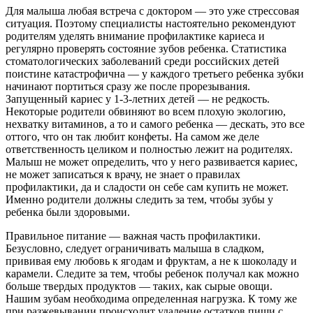
Для малыша любая встреча с доктором — это уже стрессовая
ситуация. Поэтому специалисты настоятельно рекомендуют
родителям уделять внимание профилактике кариеса и
регулярно проверять состояние зубов ребенка. Статистика
стоматологических заболеваний среди российских детей
поистине катастрофична — у каждого третьего ребенка зубки
начинают портиться сразу же после прорезывания.
Запущенный кариес у 1-3-летних детей — не редкость.
Некоторые родители обвиняют во всем плохую экологию,
нехватку витаминов, а то и самого ребенка — дескать, это все
оттого, что он так любит конфеты. На самом же деле
ответственность целиком и полностью лежит на родителях.
Малыш не может определить, что у него развивается кариес,
не может записаться к врачу, не знает о правилах
профилактики, да и сладости он себе сам купить не может.
Именно родители должны следить за тем, чтобы зубы у
ребенка были здоровыми.
Правильное питание — важная часть профилактики.
Безусловно, следует ограничивать малыша в сладком,
прививая ему любовь к ягодам и фруктам, а не к шоколаду и
карамели. Следите за тем, чтобы ребенок получал как можно
больше твердых продуктов — таких, как сырые овощи.
Нашим зубам необходима определенная нагрузка. К тому же
при разжевывании происходит удаление остатков пищи с