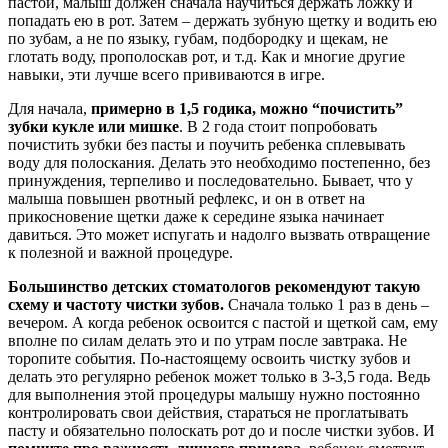
пастой, малыш должен сначала научиться держать ложку и
попадать ею в рот. Затем – держать зубную щетку и водить ею
по зубам, а не по языку, губам, подбородку и щекам, не
глотать воду, прополоскав рот, и т.д. Как и многие другие
навыки, эти лучше всего прививаются в игре.
Для начала,
примерно в 1,5 годика, можно “почистить”
зубки кукле или мишке
. В 2 года стоит попробовать
почистить зубки без пасты и поучить ребенка сплевывать
воду для полоскания. Делать это необходимо постепенно, без
принуждения, терпеливо и последовательно. Бывает, что у
малыша повышен рвотный рефлекс, и он в ответ на
прикосновение щетки даже к середине языка начинает
давиться. Это может испугать и надолго вызвать отвращение
к полезной и важной процедуре.
Большинство детских стоматологов рекомендуют такую
схему и частоту чистки зубов.
Сначала только 1 раз в день –
вечером. А когда ребенок освоится с пастой и щеткой сам, ему
вполне по силам делать это и по утрам после завтрака. Не
торопите события. По-настоящему освоить чистку зубов и
делать это регулярно ребенок может только в 3-3,5 года. Ведь
для выполнения этой процедуры малышу нужно постоянно
контролировать свои действия, стараться не проглатывать
пасту и обязательно полоскать рот до и после чистки зубов. И