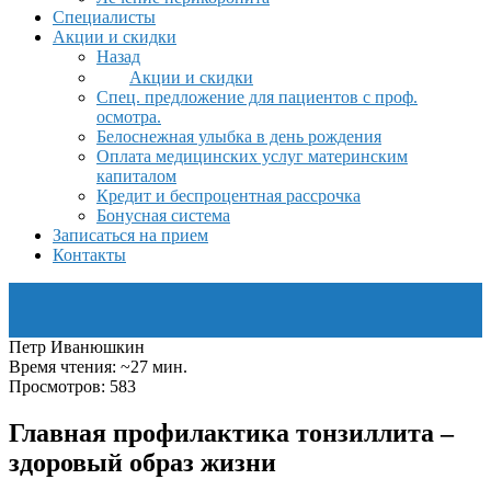
Специалисты
Акции и скидки
Назад
Акции и скидки
Спец. предложение для пациентов с проф.
осмотра.
Белоснежная улыбка в день рождения
Оплата медицинских услуг материнским
капиталом
Кредит и беспроцентная рассрочка
Бонусная система
Записаться на прием
Контакты
Петр Иванюшкин
Время чтения: ~27 мин.
Просмотров: 583
Главная профилактика тонзиллита –
здоровый образ жизни