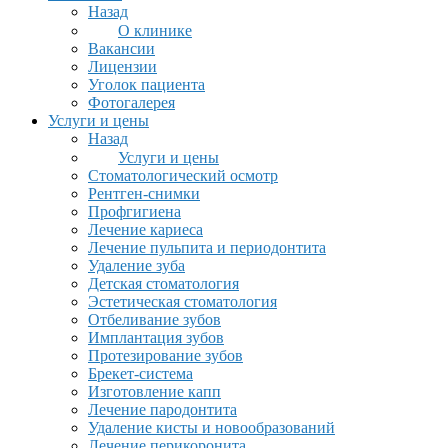
Назад
О клинике
Вакансии
Лицензии
Уголок пациента
Фотогалерея
Услуги и цены
Назад
Услуги и цены
Стоматологический осмотр
Рентген-снимки
Профгигиена
Лечение кариеса
Лечение пульпита и периодонтита
Удаление зуба
Детская стоматология
Эстетическая стоматология
Отбеливание зубов
Имплантация зубов
Протезирование зубов
Брекет-система
Изготовление капп
Лечение пародонтита
Удаление кисты и новообразований
Лечение перикоронита