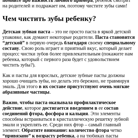
помните про важность личного примера
, ребенок смотрит
на родителей и подражает им, поэтому чистите зубы сами!
Чем чистить зубы ребенку?
Детская зубная паста
– это не просто паста в яркой детской
упаковке, как думают некоторые родители.
Паста
становится
“детской”
в первую очередь
благодаря
своему
специальному
составу
. Свою роль играет и приятный вкус, который делает
процесс чистки зубов более привлекательным (покажите нам
ребенка, который с первого раза будет с удовольствием
чистить зубы?).
Как и пасты для взрослых, детские зубные пасты должны
хорошо очищать зубы, но делать это бережно, не травмируя
эмаль. Для этого
в их составе присутствуют очень мягкие
абразивные частицы
.
Важно
,
чтобы паста оказывала профилактическое
действие
, которое
достигается введением
в
ее
состав
соединений фтора, фосфора и кальция
. Эти элементы
способны встраиваться в кристаллическую решетку зубной
эмали и укреплять ее. Среди них фтор – самый главный
элемент.
Обратите внимание:
количество фтора
четко
“привязано” к возрасту ребенка
, а на тюбиках пасты