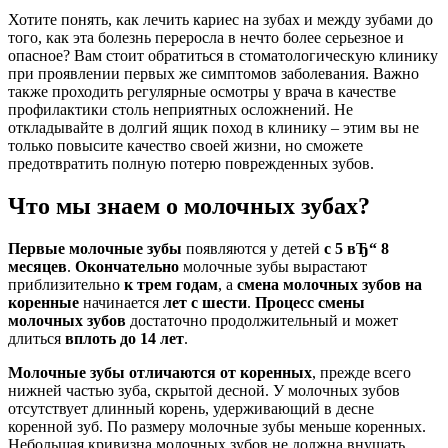
Хотите понять, как лечить кариес на зубах и между зубами до
того, как эта болезнь переросла в нечто более серьезное и
опасное? Вам стоит обратиться в стоматологическую клинику
при проявлении первых же симптомов заболевания. Важно
также проходить регулярные осмотры у врача в качестве
профилактики столь неприятных осложнений. Не
откладывайте в долгий ящик поход в клинику – этим вы не
только повысите качество своей жизни, но сможете
предотвратить полную потерю поврежденных зубов.
Что мы знаем о молочных зубах?
Первые молочные зубы
появляются у детей
с 5 вЂ“ 8
месяцев
.
Окончательно
молочные зубы вырастают
приблизительно
к трем годам
, а
смена молочных зубов на
коренные
начинается
лет с шести
.
Процесс смены
молочных зубов
достаточно продолжительный и может
длиться
вплоть до 14 лет
.
Молочные зубы отличаются от коренных
, прежде всего
нижней частью зуба, скрытой десной. У молочных зубов
отсутствует длинный корень, удерживающий в десне
коренной зуб. По размеру молочные зубы меньше коренных.
Небольшая кривизна молочных зубов не должна внушать