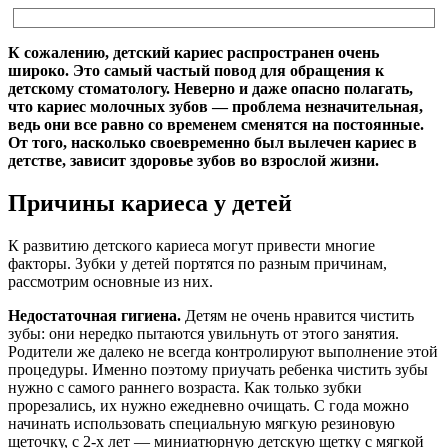
К сожалению, детский кариес распространен очень
широко. Это самый частый повод для обращения к
детскому стоматологу. Неверно и даже опасно полагать,
что кариес молочных зубов — проблема незначительная,
ведь они все равно со временем сменятся на постоянные.
От того, насколько своевременно был вылечен кариес в
детстве, зависит здоровье зубов во взрослой жизни.
Причины кариеса у детей
К развитию детского кариеса могут привести многие
факторы. Зубки у детей портятся по разным причинам,
рассмотрим основные из них.
Недостаточная гигиена.
Детям не очень нравится чистить
зубы: они нередко пытаются увильнуть от этого занятия.
Родители же далеко не всегда контролируют выполнение этой
процедуры. Именно поэтому приучать ребенка чистить зубы
нужно с самого раннего возраста. Как только зубки
прорезались, их нужно ежедневно очищать. С года можно
начинать использовать специальную мягкую резиновую
щеточку, с 2-х лет — миниатюрную детскую щетку с мягкой