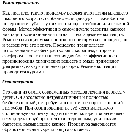
Реминерализация
Как правило, такую процедуру рекомендуют детям младшего
школьного возраста, особенно если фиссуры — желобки на
поверхности зуба — у них от природы глубокие или сложной
формы. Метод эффективен в самом начале развития кариеса,
на стадии возникновения пятна — очага деминерализации.
Реминерализация может не только притормозить процесс, но
и развернуть его вспять. Процедура предполагает
использование особых растворов с кальцием, фтором и
фосфором. После их нанесения для более эффективного
проникновения химических веществ в эмаль применяют
ультразвук, вакуум или электрофорез. Реминерализация
проводится курсами.
Озонотерапия
Это один из самых современных методов лечения кариеса у
детей. Он абсолютно нетравматичный и полностью
безболезненный, не требует анестезии, не портит внешний
вид зубов. При озонировании на зуб через маленькую
силиконовую чашечку подается озон, который за несколько
секунд делает зуб практически стерильным, уничтожив
бактерии, вызывающие кариес. Процедура завершается
обработкой эмали укрепляющим составом.