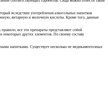
бление соответствующих сорбентов. Сюда можно отнести такие
оторый вследствие употребления алкогольных напитков
монную, янтарную и молочную кислоты. Кроме того, данные
 правило, все эти препараты представляют собой
и некоторых других элементов. По своему составу
льными напитками. Существует несколько не медикаментозных