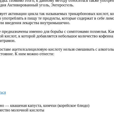
дка. Помимо этого, к данному методу относиться также употре
одня Активированный уголь, Энтеросгель.
твует активации цикла так называемых трикарбоновых кислот, к
о употреблять в пищу те продукты, которые содержат в себе ли
ли введения лекарства внутримышечно.
е предназначены именно для борьбы с симптомами похмелья. Как
 кислот, к которой добавляется небольшое количество кофеина 
цитрамон.
 составе ацетилсалициловую кислоту нельзя смешивать с алкого
стояние. К ним можно отнести:
ться
о — квашеная капуста, кимчхи (корейское блюдо)
чество молочной кислоты