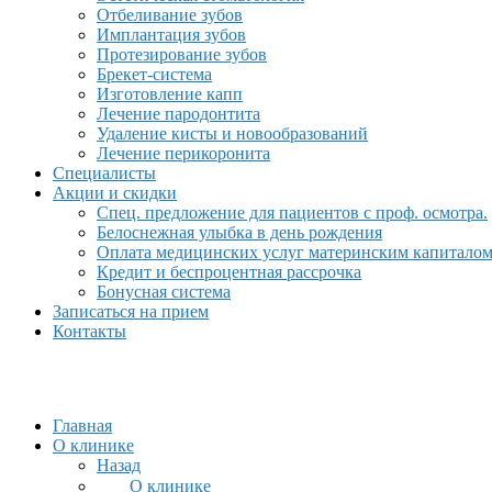
Отбеливание зубов
Имплантация зубов
Протезирование зубов
Брекет-система
Изготовление капп
Лечение пародонтита
Удаление кисты и новообразований
Лечение перикоронита
Специалисты
Акции и скидки
Спец. предложение для пациентов с проф. осмотра.
Белоснежная улыбка в день рождения
Оплата медицинских услуг материнским капитало
Кредит и беспроцентная рассрочка
Бонусная система
Записаться на прием
Контакты
Главная
О клинике
Назад
О клинике