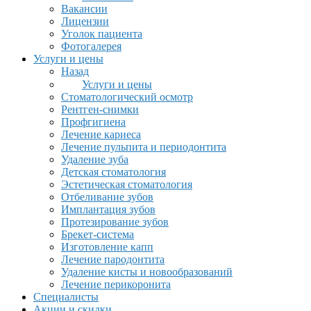
Вакансии
Лицензии
Уголок пациента
Фотогалерея
Услуги и цены
Назад
Услуги и цены
Стоматологический осмотр
Рентген-снимки
Профгигиена
Лечение кариеса
Лечение пульпита и периодонтита
Удаление зуба
Детская стоматология
Эстетическая стоматология
Отбеливание зубов
Имплантация зубов
Протезирование зубов
Брекет-система
Изготовление капп
Лечение пародонтита
Удаление кисты и новообразований
Лечение перикоронита
Специалисты
Акции и скидки