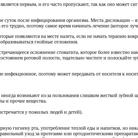
вляется первым, и его часто пропускают, так как оно может си
е суток после инфицирования организма. Места дислокации – язы
 его трудно, поэтому самое время начинать лечение (которое лу
оторые появляются на месте налета, если не начать терапию во
т образовываться гнойные отложения.
стречающееся осложнение стоматита, которое более известно на
остоянием ротовой полости, тщательно чистите и полоскайте зу
ие инфекционное, поэтому может передавать от носителя к носи
 иногда возникают из-за пользования слишком жесткой зубной щ
ты и прочие вещества.
встречается у пожилых людей и детей).
рную гигиену рта, употребление теплой еды и напитков, но ни
правильный уход за протезами или ортодонтическими препаратам