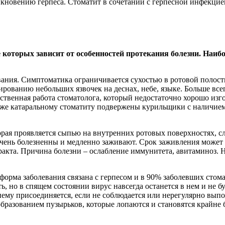
новению герпеса. Стоматит в сочетании с герпесной инфекцией 
 которых зависит от особенностей протекания болезни. Наи
вания. Симптоматика ограничивается сухостью в ротовой полос
ированию небольших язвочек на деснах, небе, языке. Больше вс
ственная работа стоматолога, который недостаточно хорошо изг
кже катаральному стоматиту подвержены курильщики с наличием
орая проявляется сыпью на внутренних ротовых поверхностях, с
очень болезненны и медленно заживают. Срок заживления может 
акта. Причина болезни – ослабление иммунитета, авитаминоз. Н
 форма заболевания связана с герпесом и в 90% заболевших стом
, но в спящем состоянии вирус навсегда останется в нем и не буд
ему присоединяется, если не соблюдается или нерегулярно выпо
бразованием пузырьков, которые лопаются и становятся крайне 