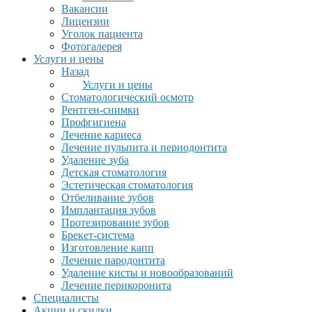
Вакансии
Лицензии
Уголок пациента
Фотогалерея
Услуги и цены
Назад
Услуги и цены
Стоматологический осмотр
Рентген-снимки
Профгигиена
Лечение кариеса
Лечение пульпита и периодонтита
Удаление зуба
Детская стоматология
Эстетическая стоматология
Отбеливание зубов
Имплантация зубов
Протезирование зубов
Брекет-система
Изготовление капп
Лечение пародонтита
Удаление кисты и новообразований
Лечение перикоронита
Специалисты
Акции и скидки