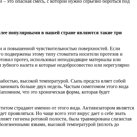
– это опасная смесь, с которой нужно серьезно бороться под
более популярными в нашей стране являются такие три
ти и повышенной чувствительностью поверхностей. Если
его подвержены этому типу стоматита носители протезов и
отовил протез, использовал неподходящие материалы или
 зубного налета и которые недобросовестно или нерегулярно
лабостью, высокой температурой. Сыпь предста вляет собой
занимать больше двух недель. Частым симптомом этого вида
апомним, что это хроническая форма, которая будет
атитом страдают именно от этого вида. Активизатором является
ет проявляться. Но чаще всего этот вирус дает о себе знать
лняет гигиена ротовой полости, была травмирована слизистая
болезненными язвами, высокой температурой (вплоть до