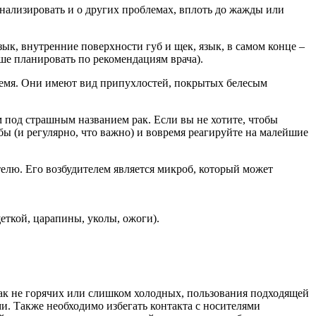
гнализировать и о других проблемах, вплоть до жажды или
к, внутренние поверхности губ и щек, язык, в самом конце –
чше планировать по рекомендациям врача).
время. Они имеют вид припухлостей, покрытых белесым
м под страшным названием рак. Если вы не хотите, чтобы
бы (и регулярно, что важно) и вовремя реагируйте на малейшие
телю. Его возбудителем является микроб, который может
еткой, царапины, уколы, ожоги).
как не горячих или слишком холодных, пользования подходящей
и. Также необходимо избегать контакта с носителями