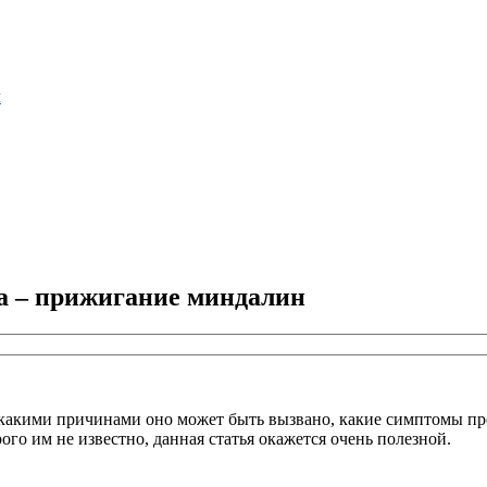
м
а – прижигание миндалин
 какими причинами оно может быть вызвано, какие симптомы про
рого им не известно, данная статья окажется очень полезной.