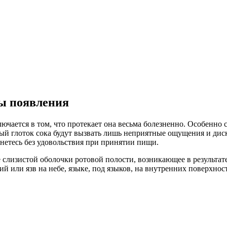
ны появления
лючается в том, что протекает она весьма болезненно. Особенно
ый глоток сока будут вызвать лишь неприятные ощущения и диск
анетесь без удовольствия при принятии пищи.
 слизистой оболочки ротовой полости, возникающее в результа
ий или язв на небе, языке, под языков, на внутренних поверхнос
а: