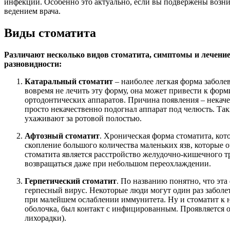
инфекции. Особенно это актуально, если вы подвержены возник
ведением врача.
Виды стоматита
Различают несколько видов стоматита, симптомы и лечение
разновидности:
Катаральный стоматит
– наиболее легкая форма заболе
вовремя не лечить эту форму, она может привести к форм
ортодонтических аппаратов. Причина появления – некаче
просто некачественно подогнал аппарат под челюсть. Та
ухаживают за ротовой полостью.
Афтозный стоматит
. Хроническая форма стоматита, кот
скопление большого количества маленьких язв, которые 
стоматита является расстройство желудочно-кишечного тр
возвращаться даже при небольшом переохлаждении.
Герпетический стоматит
. По названию понятно, что эта
герпесный вирус. Некоторые люди могут один раз заболеть
при малейшем ослаблении иммунитета. Ну и стоматит к н
оболочка, был контакт с инфицированным. Проявляется о
лихорадки).