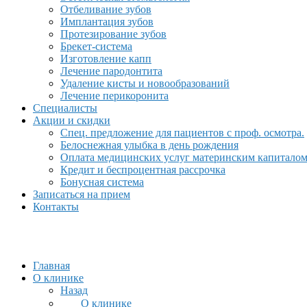
Отбеливание зубов
Имплантация зубов
Протезирование зубов
Брекет-система
Изготовление капп
Лечение пародонтита
Удаление кисты и новообразований
Лечение перикоронита
Специалисты
Акции и скидки
Спец. предложение для пациентов с проф. осмотра.
Белоснежная улыбка в день рождения
Оплата медицинских услуг материнским капитало
Кредит и беспроцентная рассрочка
Бонусная система
Записаться на прием
Контакты
Главная
О клинике
Назад
О клинике