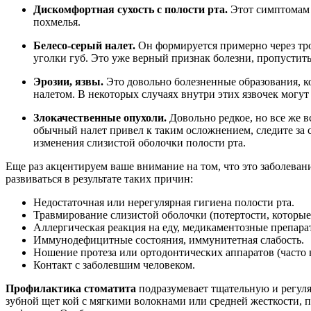
Дискомфортная сухость с полости рта.
Этот симптомам я
похмелья.
Белесо-серый налет.
Он формируется примерно через тро
уголки губ. Это уже верный признак болезни, пропустить
Эрозии, язвы.
Это довольно болезненные образования, к
налетом. В некоторых случаях внутри этих язвочек могу
Злокачественные опухоли.
Довольно редкое, но все же в
обычный налет привел к таким осложнением, следите за с
изменения слизистой оболочки полости рта.
Еще раз акцентируем ваше внимание на том, что это заболеван
развиваться в результате таких причин:
Недостаточная или нерегулярная гигиена полости рта.
Травмирование слизистой оболочки (потертости, которые
Аллергическая реакция на еду, медикаментозные препара
Иммунодефицитные состояния, иммунитетная слабость.
Ношение протеза или ортодонтических аппаратов (часто 
Контакт с заболевшим человеком.
Профилактика стоматита
подразумевает тщательную и регуля
зубной щет кой с мягкими волокнами или средней жесткости, 