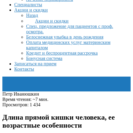
Специалисты
Акции и скидки
Назад
Акции и скидки
Спец. предложение для пациентов с проф.
осмотра.
Белоснежная улыбка в день рождения
Оплата медицинских услуг материнским
капиталом
Кредит и беспроцентная рассрочка
Бонусная система
Записаться на прием
Контакты
Петр Иванюшкин
Время чтения: ~7 мин.
Просмотров: 1 434
Длина прямой кишки человека, ее
возрастные особенности