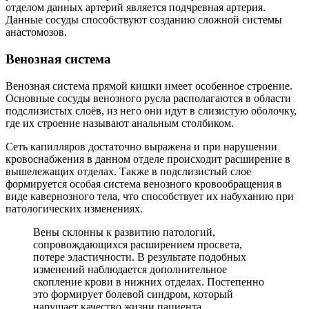
отделом данных артерий является подчревная артерия.
Данные сосуды способствуют созданию сложной системы
анастомозов.
Венозная система
Венозная система прямой кишки имеет особенное строение.
Основные сосуды венозного русла располагаются в области
подслизистых слоёв, из него они идут в слизистую оболочку,
где их строение называют анальным столбиком.
Сеть капилляров достаточно выражена и при нарушении
кровоснабжения в данном отделе происходит расширение в
вышележащих отделах. Также в подслизистый слое
формируется особая система венозного кровообращения в
виде кавернозного тела, что способствует их набуханию при
патологических изменениях.
Вены склонны к развитию патологий,
сопровождающихся расширением просвета,
потере эластичности. В результате подобных
изменений наблюдается дополнительное
скопление крови в нижних отделах. Постепенно
это формирует болевой синдром, который
нарушает качество жизни пациента.