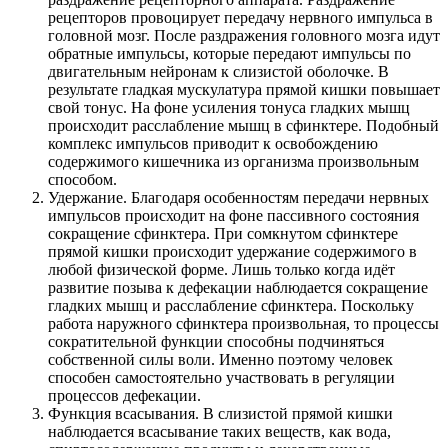
рецепторов провоцирует передачу нервного импульса в
головной мозг. После раздражения головного мозга идут
обратные импульсы, которые передают импульсы по
двигательным нейронам к слизистой оболочке. В
результате гладкая мускулатура прямой кишки повышает
свой тонус. На фоне усиления тонуса гладких мышц
происходит расслабление мышц в сфинктере. Подобный
комплекс импульсов приводит к освобождению
содержимого кишечника из организма произвольным
способом.
Удержание. Благодаря особенностям передачи нервных
импульсов происходит на фоне пассивного состояния
сокращение сфинктера. При сомкнутом сфинктере
прямой кишки происходит удержание содержимого в
любой физической форме. Лишь только когда идёт
развитие позыва к дефекации наблюдается сокращение
гладких мышц и расслабление сфинктера. Поскольку
работа наружного сфинктера произвольная, то процессы
сократительной функции способны подчиняться
собственной силы воли. Именно поэтому человек
способен самостоятельно участвовать в регуляции
процессов дефекации.
Функция всасывания. В слизистой прямой кишки
наблюдается всасывание таких веществ, как вода,