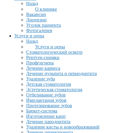
Назад
О клинике
Вакансии
Лицензии
Уголок пациента
Фотогалерея
Услуги и цены
Назад
Услуги и цены
Стоматологический осмотр
Рентген-снимки
Профгигиена
Лечение кариеса
Лечение пульпита и периодонтита
Удаление зуба
Детская стоматология
Эстетическая стоматология
Отбеливание зубов
Имплантация зубов
Протезирование зубов
Брекет-система
Изготовление капп
Лечение пародонтита
Удаление кисты и новообразований
Лечение перикоронита