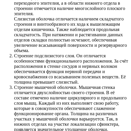
переходного эпителия, а в области нижнего отдела в
строении отмечается наличие многослойного плоского
эпителия.
Слизистая оболочка отличается наличием складчатого
строения и винтообразного их хода к вышележащим
отделам кишечника. Также наблюдается продольная
складчатость. При натяжении и растягивании данных
отделов складки полностью исчезают, обеспечивая
увеличение всасывающей поверхности и резервуарного
объема.
Строение подслизистого слоя. Он отличается
особенностями функционального расположения. За счёт
расположения в стенке сосудов и нервных волокон
обеспечивается функция нервной передачи и
кровоснабжения со всасыванием полезных веществ. Её
толщина превышает слизистый.
Строение мышечной оболочки. Мышечная стенка
отличается двухслойностью своего строения. В её
составе отмечено наличие циркулярного и продольного
слоя мышц. Каждый из них выполняет свою работу,
которые в совокупности обеспечивают слаженное
функционирование органа. Толщина на различных
участках у мышечной оболочки варьируется. Так, в
нижних отделах на участке локализации сфинктера,
появляется значительное утолщение оболочки.