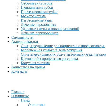
Отбеливание зубов
Имплантация зубов
Протезирование зубов
Брекет-система
Изготовление капп
Лечение пародонтита
Удаление кисты и новообразований
Лечение перикоронита
Специалисты
Акции и скидки
Спец. предложение для пациентов с проф. осмотра.
Белоснежная улыбка в день рождения
Оплата медицинских услуг материнским капитало
Кредит и беспроцентная рассрочка
Бонусная система
Записаться на прием
Контакты
Главная
О клинике
Назад
О клинике