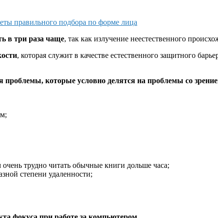
еты правильного подбора по форме лица
ь в три раза чаще
, так как излучение неестественного происх
кости
, которая служит в качестве естественного защитного барье
я проблемы, которые условно делятся на проблемы со зрение
м;
 очень трудно читать обычные книги дольше часа;
азной степени удаленности;
кта фокуса при работе за компьютером.