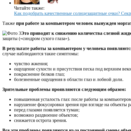
Читайте также:
Как подобрать качественные солнцезащитные очки? Секр
Также
при работе за компьютером человек вынужден моргат
Это приводит к снижению количества слезной жид
защиты («синдром сухого глаза»).
В результате работы за компьютером у человека появляютс
случае наблюдаются такие симптомы:
чувство жжения;
ощущение сухости и присутствия песка под верхним веко
покраснение белков глаз;
болезненные ощущения в области глаз и лобной доли.
Зрительные проблемы проявляются следующим образом:
повышенная усталость глаз: после работы за компьютером
нарушение фокусировки зрения при взгляде на объекты р
перед глазами появляется туман;
возможно раздвоение объектов;
снижается острота зрения.
Все эти проблемы появляются из-за постоянной смены объе