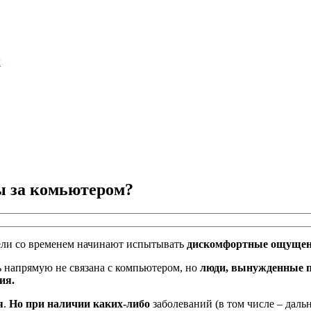
м
ы за комьютером?
тели со временем начинают испытывать
дискомфортные ощущени
ть напрямую не связана с компьютером, но
люди, вынужденные пр
ия.
я
.
Но при наличии каких-либо
заболеваний (в том числе – даль