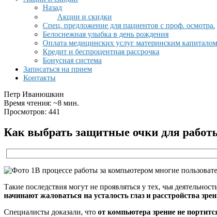
Назад
Акции и скидки
Спец. предложение для пациентов с проф. осмотра.
Белоснежная улыбка в день рождения
Оплата медицинских услуг материнским капитало
Кредит и беспроцентная рассрочка
Бонусная система
Записаться на прием
Контакты
Петр Иванюшкин
Время чтения: ~8 мин.
Просмотров: 441
Как выбрать защитные очки для работ
В процессе работы за компьютером многие пользова
Такие последствия могут не проявляться у тех, чья деятельнос
начинают жаловаться на усталость глаз и расстройства зрен
Специалисты доказали, что
от компьютера зрение не портитс