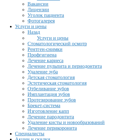
Вакансии
Лицензии
Уголок пациента
Фотогалерея
Услуги и цены
Назад
Услуги и цены
Стоматологический осмотр
Рентген-снимки
Профгигиена
Лечение кариеса
Лечение пульпита и периодонтита
Удаление зуба
Детская стоматология
Эстетическая стоматология
Отбеливание зубов
Имплантация зубов
Протезирование зубов
Брекет-система
Изготовление капп
Лечение пародонтита
Удаление кисты и новообразований
Лечение перикоронита
Специалисты
Акции и скидки