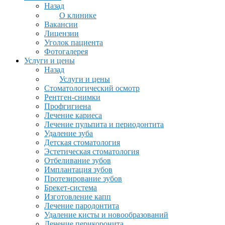
Назад
О клинике
Вакансии
Лицензии
Уголок пациента
Фотогалерея
Услуги и цены
Назад
Услуги и цены
Стоматологический осмотр
Рентген-снимки
Профгигиена
Лечение кариеса
Лечение пульпита и периодонтита
Удаление зуба
Детская стоматология
Эстетическая стоматология
Отбеливание зубов
Имплантация зубов
Протезирование зубов
Брекет-система
Изготовление капп
Лечение пародонтита
Удаление кисты и новообразований
Лечение перикоронита