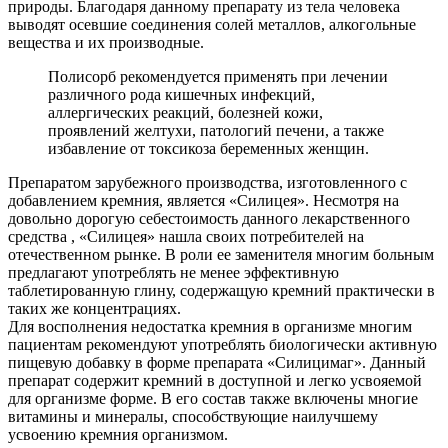
природы. Благодаря данному препарату из тела человека
выводят осевшие соединения солей металлов, алкогольные
вещества и их производные.
Полисорб рекомендуется применять при лечении
различного рода кишечных инфекций,
аллергических реакций, болезней кожи,
проявлений желтухи, патологий печени, а также
избавление от токсикоза беременных женщин.
Препаратом зарубежного производства, изготовленного с
добавлением кремния, является «Силицея». Несмотря на
довольно дорогую себестоимость данного лекарственного
средства , «Силицея» нашла своих потребителей на
отечественном рынке. В роли ее заменителя многим больным
предлагают употреблять не менее эффективную
таблетированную глину, содержащую кремний практически в
таких же концентрациях.
Для восполнения недостатка кремния в организме многим
пациентам рекомендуют употреблять биологически активную
пищевую добавку в форме препарата «Силицимаг». Данный
препарат содержит кремний в доступной и легко усвояемой
для организме форме. В его состав также включены многие
витамины и минералы, способствующие наилучшему
усвоению кремния организмом.