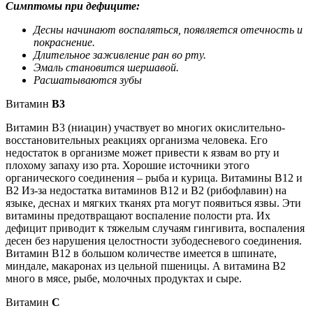
Симптомы при дефиците:
Десны начинают воспаляться, появляется отечность и
покраснение.
Длительное заживление ран во рту.
Эмаль становится шершавой.
Расшатываются зубы
Витамин
B3
Витамин B3 (ниацин) участвует во многих окислительно-
восстановительных реакциях организма человека. Его
недостаток в организме может привести к язвам во рту и
плохому запаху изо рта. Хорошие источники этого
органического соединения – рыба и курица. Витамины В12 и
В2 Из-за недостатка витаминов B12 и B2 (рибофлавин) на
языке, деснах и мягких тканях рта могут появиться язвы. Эти
витамины предотвращают воспаление полости рта. Их
дефицит приводит к тяжелым случаям гингивита, воспаления
десен без нарушения целостности зубодесневого соединения.
Витамин В12 в большом количестве имеется в шпинате,
миндале, макаронах из цельной пшеницы. А витамина B2
много в мясе, рыбе, молочных продуктах и сыре.
Витамин
С