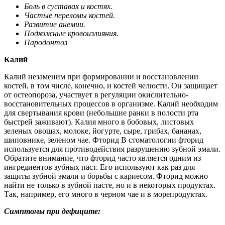
Боль в суставах и костях.
Частые переломы костей.
Развитие анемии.
Подкожные кровоизлияния.
Пародонтоз
Калий
Калий незаменим при формировании и восстановлении
костей, в том числе, конечно, и костей челюсти. Он защищает
от остеопороза, участвует в регуляции окислительно-
восстановительных процессов в организме. Калий необходим
для свертывания крови (небольшие ранки в полости рта
быстрей заживают). Калия много в бобовых, листовых
зеленых овощах, молоке, йогурте, сыре, грибах, бананах,
шиповнике, зеленом чае. Фторид В стоматологии фторид
используется для противодействия разрушению зубной эмали.
Обратите внимание, что фторид часто является одним из
ингредиентов зубных паст. Его используют как раз для
защиты зубной эмали и борьбы с кариесом. Фторид можно
найти не только в зубной пасте, но и в некоторых продуктах.
Так, например, его много в черном чае и в морепродуктах.
Симптомы при дефиците: