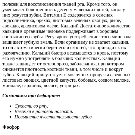
полезен для восстановления тканей рта. Кроме того, он
уменьшает болезненность десен у маленьких детей, когда у
них режутся зубки. Витамин Е содержится в семенах
подсолнечника, орехах, листовых зеленых овощах, рыбе,
авокадо, арахисовом масле. Кальций Достаточное количество
кальция в организме человека поддерживает в хорошем
состоянии его зубы. Регулярное употребление этого минерала
защищает зубную эмаль. Если организму не хватает кальция,
то он автоматически берет его из костей, что приводит к их
размягчению. Кальций быстро всасывается в кровь, поэтому
его нужно употреблять в больших количествах. Кальций
также защищает от остеопороза, заболевания, при котором
снижается плотность костной ткани, в том числе и вокруг
зубов. Кальций присутствует в молочных продуктах, зеленых
листовых овощах, цветной капусте, бобовых, соевом молоке,
миндале, сардинах, лососе, устрицах.
Симптомы при дефиците:
Сухость во рту.
Язвочки в ротовой полости.
Повышение чувствительности зубов
Фосфор