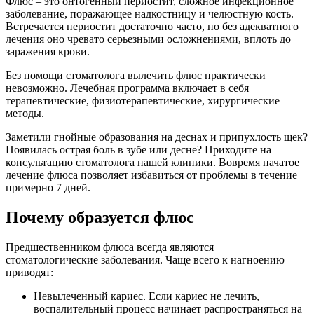
Флюс – это онтогенный периостит, сложное инфекционное
заболевание, поражающее надкостницу и челюстную кость.
Встречается периостит достаточно часто, но без адекватного
лечения оно чревато серьезными осложнениями, вплоть до
заражения крови.
Без помощи стоматолога вылечить флюс практически
невозможно. Лечебная программа включает в себя
терапевтические, физиотерапевтические, хирургические
методы.
Заметили гнойные образования на деснах и припухлость щек?
Появилась острая боль в зубе или десне? Приходите на
консультацию стоматолога нашей клиники. Вовремя начатое
лечение флюса позволяет избавиться от проблемы в течение
примерно 7 дней.
Почему образуется флюс
Предшественником флюса всегда являются
стоматологические заболевания. Чаще всего к нагноению
приводят:
Невылеченный кариес. Если кариес не лечить,
воспалительный процесс начинает распространяться на