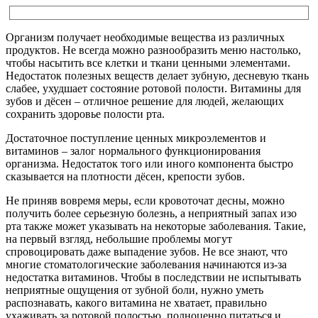
Организм получает необходимые вещества из различных
продуктов. Не всегда можно разнообразить меню настолько,
чтобы насытить все клетки и ткани ценными элементами.
Недостаток полезных веществ делает зубную, десневую ткань
слабее, ухудшает состояние ротовой полости. Витамины для
зубов и дёсен – отличное решение для людей, желающих
сохранить здоровье полости рта.
Достаточное поступление ценных микроэлементов и
витаминов – залог нормального функционирования
организма. Недостаток того или иного компонента быстро
сказывается на плотности дёсен, крепости зубов.
Не приняв вовремя меры, если кровоточат десны, можно
получить более серьезную болезнь, а неприятный запах изо
рта также может указывать на некоторые заболевания. Такие,
на первый взгляд, небольшие проблемы могут
спровоцировать даже выпадение зубов. Не все знают, что
многие стоматологические заболевания начинаются из-за
недостатка витаминов. Чтобы в последствии не испытывать
неприятные ощущения от зубной боли, нужно уметь
распознавать, какого витамина не хватает, правильно
ухаживать за ротовой полостью, полноценно питаться и