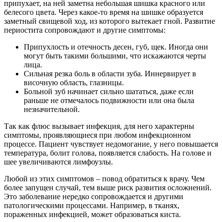
припухает, на ней заметна небольшая шишка красного или
белесого цвета. Через какое-то время на шишке образуется
заметный свищевой ход, из которого вытекает гной. Развитие
периостита сопровождают и другие симптомы:
Припухлость и отечность десен, губ, щек. Иногда они
могут быть такими большими, что искажаются черты
лица.
Сильная резка боль в области зуба. Иннервирует в
височную область, глазницы.
Больной зуб начинает сильно шататься, даже если
раньше не отмечалось подвижности или она была
незначительной.
Так как флюс вызывает инфекция, для него характерны
симптомы, проявляющиеся при любом инфекционном
процессе. Пациент чувствует недомогание, у него повышается
температура, болит голова, появляется слабость. На голове и
шее увеличиваются лимфоузлы.
Любой из этих симптомов – повод обратиться к врачу. Чем
более запущен случай, тем выше риск развития осложнений.
Это заболевание нередко сопровождается и другими
патологическими процессами. Например, в тканях,
пораженных инфекцией, может образоваться киста.