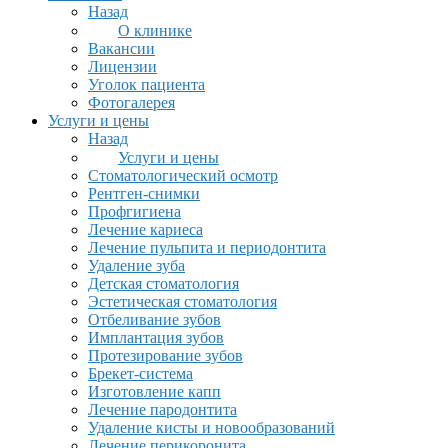
Назад
О клинике
Вакансии
Лицензии
Уголок пациента
Фотогалерея
Услуги и цены
Назад
Услуги и цены
Стоматологический осмотр
Рентген-снимки
Профгигиена
Лечение кариеса
Лечение пульпита и периодонтита
Удаление зуба
Детская стоматология
Эстетическая стоматология
Отбеливание зубов
Имплантация зубов
Протезирование зубов
Брекет-система
Изготовление капп
Лечение пародонтита
Удаление кисты и новообразований
Лечение перикоронита