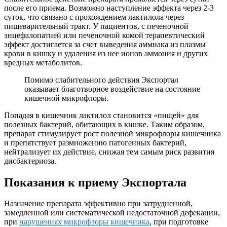
после его приема. Возможно наступление эффекта через 2-3
суток, что связано с прохождением лактилола через
пищеварительный тракт. У пациентов, с печеночной
энцефалопатией или печеночной комой терапевтический
эффект достигается за счет выведения аммиака из плазмы
крови в кишку и удаления из нее ионов аммония и других
вредных метаболитов.
Помимо слабительного действия Экспортал
оказывает благотворное воздействие на состояние
кишечной микрофлоры.
Попадая в кишечник лактилол становится «пищей» для
полезных бактерий, обитающих в кишке. Таким образом,
препарат стимулирует рост полезной микрофлоры кишечника
и препятствует размножению патогенных бактерий,
нейтрализует их действие, снижая тем самым риск развития
дисбактериоза.
Показания к приему Экспортала
Назначение препарата эффективно при затрудненной,
замедленной или систематической недостаточной дефекации,
при
нарушениях микрофлоры кишечника
, при подготовке