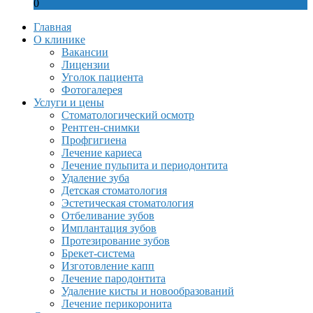
0
Главная
О клинике
Вакансии
Лицензии
Уголок пациента
Фотогалерея
Услуги и цены
Стоматологический осмотр
Рентген-снимки
Профгигиена
Лечение кариеса
Лечение пульпита и периодонтита
Удаление зуба
Детская стоматология
Эстетическая стоматология
Отбеливание зубов
Имплантация зубов
Протезирование зубов
Брекет-система
Изготовление капп
Лечение пародонтита
Удаление кисты и новообразований
Лечение перикоронита