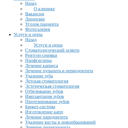
Назад
О клинике
Вакансии
Лицензии
Уголок пациента
Фотогалерея
Услуги и цены
Назад
Услуги и цены
Стоматологический осмотр
Рентген-снимки
Профгигиена
Лечение кариеса
Лечение пульпита и периодонтита
Удаление зуба
Детская стоматология
Эстетическая стоматология
Отбеливание зубов
Имплантация зубов
Протезирование зубов
Брекет-система
Изготовление капп
Лечение пародонтита
Удаление кисты и новообразований
Лечение перикоронита