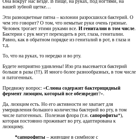
Она вокруг нас везде. В пище, на руках, под ногтями, на
вашей зубной щетке…
Эти разноцветные пятна – колонии разросшихся бактерий. О
чем это говорит? О том, что немытые руки очень грязные.
Человек трогает этими руками все.
И гениталии в том числе
.
Бактерии с рук могут переходить в рот, глаза, гениталии.
Равно, как в обратном порядке из гениталий в рот, в глаза и
т.д.
То, что на руках, то нередко и во рту.
Будете неприятно удивлены! Изо рта высевается бактерий
больше в разы (!!!). И много более разнообразных, в том числе
и патогенных.
Предвижу вопрос: «
Слюна содержит бактерицидный
фермент лизоцим
, который все о
б
езвредит
?».
Да, лизоцим есть. Но его активности не хватает для
умерщвления большого количества бактерий во рту, в том
числе патогенных. Полезная флора (т.н.
сапорофиты
*),
которая постоянно проживает во рту, адаптирована к
лизоциму.
*
сапорофиты
– живущие в симбиозе с