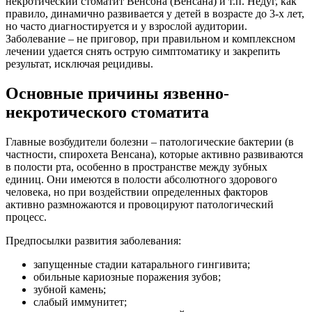
некротический стоматит Венсона (Венсана) и т.п. Недуг, как
правило, динамично развивается у детей в возрасте до 3-х лет,
но часто диагностируется и у взрослой аудитории.
Заболевание – не приговор, при правильном и комплексном
лечении удается снять острую симптоматику и закрепить
результат, исключая рецидивы.
Основные причины язвенно-
некротического стоматита
Главные возбудители болезни – патологические бактерии (в
частности, спирохета Венсана), которые активно развиваются
в полости рта, особенно в пространстве между зубных
единиц. Они имеются в полости абсолютного здорового
человека, но при воздействии определенных факторов
активно размножаются и провоцируют патологический
процесс.
Предпосылки развития заболевания:
запущенные стадии катарального гингивита;
обильные кариозные поражения зубов;
зубной камень;
слабый иммунитет;