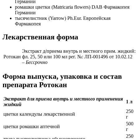
Германии
ромашки цветки (Matricaria flowers) DAB Фармакопея
Германии
тысячелистник (Yarrow) Ph.Eur. Европейская
Фармакопея
Лекарственная форма
Экстракт д/приема внутрь и местного прим. жидкий:
Ротокан
фл. 25, 50 или 100 мл рег. №: ЛП-001496 от 10.02.12
– Бессрочно
Форма выпуска, упаковка и состав
препарата Ротокан
Экстракт для приема внутрь и местного применения
1 л
жидкий
250
цветки календулы лекарственной
г
500
цветки ромашки аптечной
г
250
трава тысячелистника обыкновенного