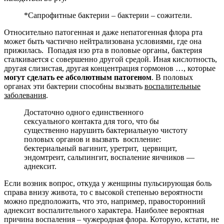
*Сапрофитные бактерии – бактерии – сожители.
Относительно патогенная и даже непатогенная флора рта
может быть частично нейтрализована условиями, где она
прижилась. Попадая изо рта в половые органы, бактерия
сталкивается с совершенно другой средой. Иная кислотность,
другая слизистая, другая концентрация гормонов …, которые
мо
гут
сделать ее абсолютным патогеном
. В половых
органах эти бактерии способны вызвать
воспалительные
заболевания
.
Достаточно одного единственного
сексуального контакта для того, что бы
существенно нарушить бактериальную чистоту
половых органов и вызвать воспление:
бектериальный вагинит, уретрит, цервицит,
эндомтреит, сальпингит, воспаление яичников —
аднексит.
Если возник вопрос, откуда у женщины пульсирующая боль
справа внизу живота, то с высокой степенью вероятности
можно предположить, что это, например, правосторонний
аднексит воспалительного характера. Наиболее вероятная
причина воспаления – чужеродная флора. Которую, кстати, не