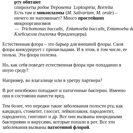
рту
обитают
спирохеты
родов
Treponema
Leptospiria
,
Borrelia
Есть там и
микоплазмы
(
M.
Salivarium
,
M.
orale
) –
ничего не напоминает? Много
простейших
микроорганизмов
—
Trichomonas
buccalis
,
Entamoeba
buccalis
,
Entamoeba
d
Клебсиелла
(
палочка Фридлендера
)
.
Естественная флора – это барьер для внешней флоры. Своя
флора конкурирует с пришельцами. И в этом, в том числе, ее
польза. Эта флора полезна.
Но, как себя поведет естественная флора при попадании в
иную среду?
Например, во влагалище или в уретру партнера?
В рот неизбежно попадают и патогенные бактерии. Именно
они в состоянии нанести вред.
Тем более, что нередки такие заболевания полости рта, как
кандидоз, стоматит, глоссит, лейкоплакия, пародонтит,
пародонтоз, гингивит и др. Все они вызваны инородными
бактериями и вирусами, которые попали в рот. Все эти
заболевания вызваны
патогенной флорой
.