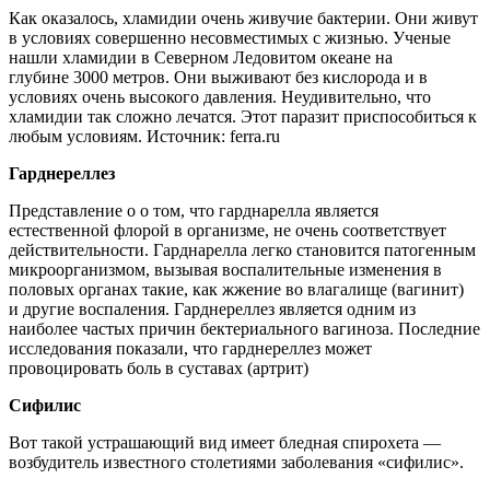
Как оказалось, хламидии очень живучие бактерии. Они живут
в условиях совершенно несовместимых с жизнью. Ученые
нашли хламидии в Северном Ледовитом океане на
глубине 3000 метров. Они выживают без кислорода и в
условиях очень высокого давления. Неудивительно, что
хламидии так сложно лечатся. Этот паразит приспособиться к
любым условиям. Источник: ferra.ru
Гард
не
реллез
Представление о о том, что гарднарелла является
естественной флорой в организме, не очень соответствует
действительности. Гарднарелла легко становится патогенным
микроорганизмом, вызывая воспалительные изменения в
половых органах такие, как жжение во влагалище (вагинит)
и другие воспаления. Гарднереллез является одним из
наиболее частых причин бектериального вагиноза. Последние
исследования показали, что гарднереллез может
провоцировать боль в суставах (артрит)
С
ифилис
Вот такой устрашающий вид имеет бледная спирохета —
возбудитель известного столетиями заболевания «сифилис».