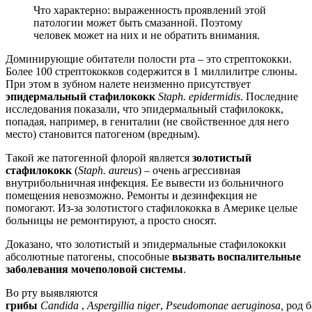
Что характерно: выраженность проявлений этой
патологии может быть смазанной. Поэтому
человек может на них и не обратить внимания.
Доминирующие обитатели полости рта – это стрептококки.
Более 100 стрептококков содержится в 1 миллилитре слюны.
При этом в зубном налете неизменно присутствует
эпидермальный
стафилококк
Staph
.
epidermidis
. Последние
исследования показали, что эпидермальный стафилококк,
попадая, например, в гениталии (не свойственное для него
место) становится патогеном (вредным).
Такой же патогенной флорой является
золотистый
стафилококк
(
Staph
.
aureus
) – очень агрессивная
внутрибольничная инфекция. Ее вывести из больничного
помещения невозможно. Ремонты и дезинфекция не
помогают. Из-за золотистого стафилококка в Америке целые
больницы не ремонтируют, а просто сносят.
Доказано, что золотистый и эпидермальные стафилококки
абсолютные патогены, способные
вызвать
воспалительные
заболевания
моче
полов
ой
системы
.
Во рту выявляются
г
рибы
Candida
,
Aspergillia
niger
,
Pseudomonae
aeruginosa
,
род
б