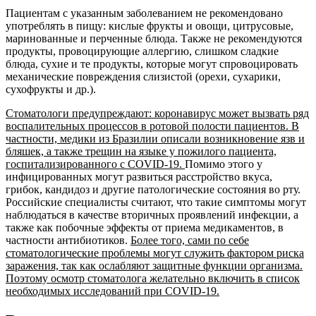
Пациентам с указанным заболеванием не рекомендовано
употреблять в пищу: кислые фрукты и овощи, цитрусовые,
маринованные и перченные блюда. Также не рекомендуются
продукты, провоцирующие аллергию, слишком сладкие
блюда, сухие и те продукты, которые могут спровоцировать
механические повреждения слизистой (орехи, сухарики,
сухофрукты и др.).
Стоматологи предупреждают: коронавирус может вызвать ряд
воспалительных процессов в ротовой полости пациентов. В
частности, медики из Бразилии описали возникновение язв и
бляшек, а также трещин на языке у пожилого пациента,
госпитализированного с COVID-19.
Помимо этого у
инфицированных могут развиться расстройство вкуса,
грибок, кандидоз и другие патологические состояния во рту.
Российские специалисты считают, что такие симптомы могут
наблюдаться в качестве вторичных проявлений инфекции, а
также как побочные эффекты от приема медикаментов, в
частности антибиотиков.
Более того, сами по себе
стоматологические проблемы могут служить фактором риска
заражения, так как ослабляют защитные функции организма.
Поэтому осмотр стоматолога желательно включить в список
необходимых исследований при СOVID-19.