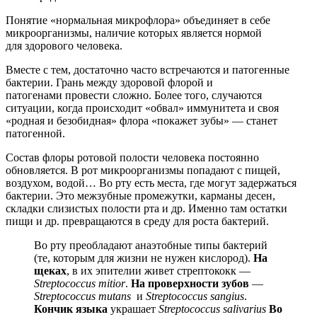
Понятие «нормальная микрофлора» объединяет в себе
микроорганизмы, наличие которых является нормой
для здорового человека.
Вместе с тем, достаточно часто встречаются и патогенные
бактерии. Грань между здоровой флорой и
патогенами провести сложно. Более того, случаются
ситуации, когда происходит «обвал» иммунитета и своя
«родная и безобидная» флора «покажет зубы» — станет
патогенной.
Состав флоры ротовой полости человека постоянно
обновляется. В рот микроорганизмы попадают с пищей,
воздухом, водой… Во рту есть места, где могут задержаться
бактерии. Это межзубные промежутки, карманы десен,
складки слизистых полости рта и др. Именно там остатки
пищи и др. превращаются в среду для роста бактерий.
Во рту преобладают анаэтобные типы бактерий
(те, которым для жизни не нужен кислород).
На
щеках
, в их эпителии живет стрептококк —
Streptococcus
mitior
.
На
проверхности
зубов
—
Streptococcus
mutans
и
Streptococcus
sangius
.
Кончик языка
украшает
Streptococcus
salivarius
Во