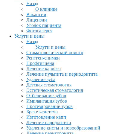
Назад
О клинике
Вакансии
Лицензии
Уголок пациента
Фотогалерея
Услуги и цены
Назад
Услуги и цены
Стоматологический осмотр
Рентген-снимки
Профгигиена
Лечение кариеса
Лечение пульпита и периодонтита
Удаление зуба
Детская стоматология
Эстетическая стоматология
Отбеливание зубов
Имплантация зубов
Протезирование зубов
Брекет-система
Изготовление капп
Лечение пародонтита
Удаление кисты и новообразований
Лечение перикоронита