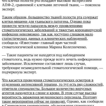
что клетки полости рта обладают высокой экспрессией
АПФ-2, сравнимой с клетками легочной ткани, — пояснила
эксперт.
Таким образом, большинство тканей полости рта содержат
клетки-мишени для уханьского патогена. Однако пока
провести четкую параллель между проявлениями
стоматологических заболеваний и тяжестью коронавирусной
инфекции невозможно, так как доступно слишком мало
статистических данных и клинических наблюдений
,
сообщила «Известиям» главный врач частной
стоматологической клиники Марина Колесниченко.
— Такие пациенты не находятся под наблюдением
стоматолога, ведь нужно прежде всего лечить инфекционное
заболевание. Исключение составляют лишь случаи,
требующие незамедлительной стоматологической помощи, —
подчеркнула эксперт.
Что касается проведения стоматологических осмотров в
отделениях интенсивной терапии, то тут есть ряд сложностей,
отметили специалисты. Большое количество вирусных
агентов находится в слюне и крови. В этом случае высока
вероятность заражения медицинского персонала. Поэтому
такие мероприятия сейчас не проводят.
Однако, как сообщили
в Сеченовском университете, обследование стоматолога