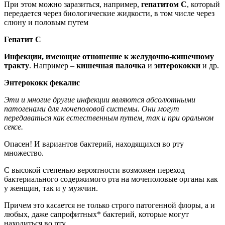
При этом можно заразиться, например,
гепатитом
С
, который
передается через биологические жидкости, в том числе через
слюну и половым путем
Гепатит
C
И
нфекци
и
, имеющи
е
отношение к желудочно-кишечному
тракту
. Например –
кишечная палочк
а
и
энтерококки
и др.
Энтерококк
фекалис
Э
ти
и многие другие
инфекции являются
абсолютными
патоген
а
ми для мочеполовой системы
. Они
могут
передаваться как
естественным
путем, так и при оральном
сексе
.
Опасен! И вариантов бактерий, находящихся во рту
множество.
С высокой степенью вероятности возможен переход
бактериального содержимого рта на мочеполовые органы как
у женщин, так и у мужчин.
Причем это касается не только строго патогенной флоры, а и
любых, даже сапрофитных* бактерий, которые могут
находиться во рту.