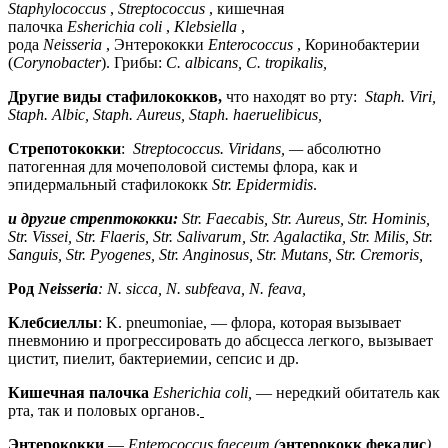
Staphylococcus
,
Streptococcus
, кишечная
палочка
Esherichia
coli
,
Klebsiella
,
рода
Neisseria
,
Энтерококки
Enterococcus
,
Коринобактерии
(
Corynobacter
). Грибы:
C
.
albicans
,
C
.
tropikalis
,
Другие вид
ы с
тафилококк
ов
,
что находят во рту:
Staph
.
Viri
,
Staph
.
Albic
,
Staph
.
Aureus
,
Staph
.
haeruelibicus
,
Стрепотококки
:
Streptococcus
.
Virid
ans
,
—
абсолютно
патогенная для мочеполовой системы флора, как и
эпидермальный стафилококк
Str
.
Epidermidis
.
и другие стрептококки:
Str
.
Faecabis
,
Str
.
Aureus, Str.
Hominis
,
Str.
Vissei
, Str.
Flaeris
, Str.
Salivarum
, Str.
Agalactika
, Str.
Milis
, Str.
Sanguis
, Str. Pyogenes, Str.
Anginosus
, Str.
Mutans
, Str.
Cremoris
,
Род
Neisseria
: N. sicca, N.
subfeava
, N.
feava
,
Клебсиеллы
: K. pneumoniae, — флора, которая вызывает
пневмонию и прогрессировать до абсцесса легкого, вызывает
цистит, пиелит, бактериемии, сепсис и др.
Кишечная палочка
Esherichia
coli
,
— нередкий обитатель как
рта, так и половых органов.
Энтеро
ко
кки
—
Enterococcus
faeceum
(
энтерококк
фекалис
)