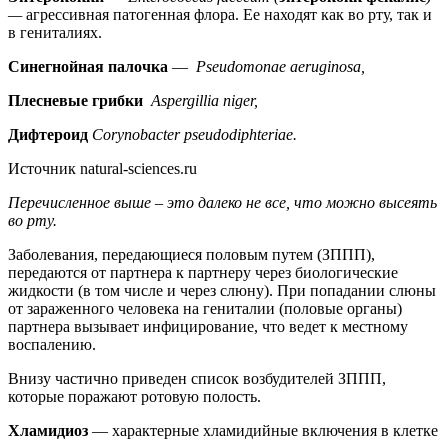
—
агрессивная патогенная флора. Ее находят как во рту, так и
в гениталиях.
Синегнойная палочка
—
Pseudomonae
aeruginosa
,
П
лесневые
грибки
Aspergillia
niger
,
Д
ифтероид
Corynobacter
pseudodiphteriae
.
Источник natural-sciences.ru
Перечисленное выше – это далеко не все, что можно высеять
во рту
.
Заболевания, передающиеся половым путем (ЗППП),
передаются от партнера к партнеру через биологические
жидкости (в том числе и через слюну). При попадании слюны
от зараженного человека на гениталии (половые органы)
партнера вызывает инфицирование, что ведет к местному
воспалению.
Внизу частично приведен список возбудителей ЗППП,
которые поражают ротовую полость.
Х
ламидиоз
— характерные хламидийные включения в клетке