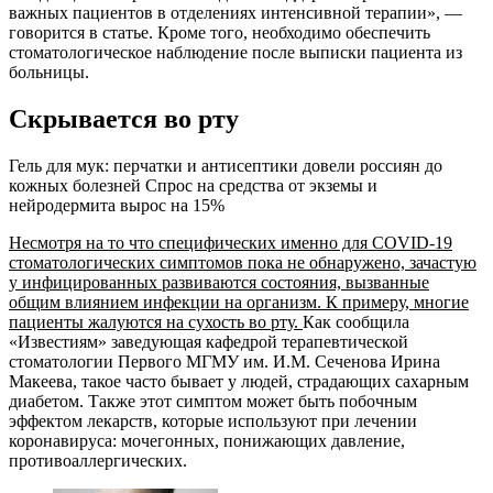
важных пациентов в отделениях интенсивной терапии», —
говорится в статье. Кроме того, необходимо обеспечить
стоматологическое наблюдение после выписки пациента из
больницы.
Скрывается во рту
Гель для мук: перчатки и антисептики довели россиян до
кожных болезней Спрос на средства от экземы и
нейродермита вырос на 15%
Несмотря на то что специфических именно для CОVID-19
стоматологических симптомов пока не обнаружено, зачастую
у инфицированных развиваются состояния, вызванные
общим влиянием инфекции на организм. К примеру, многие
пациенты жалуются на сухость во рту.
Как сообщила
«Известиям» заведующая кафедрой терапевтической
стоматологии Первого МГМУ им. И.М. Сеченова Ирина
Макеева, такое часто бывает у людей, страдающих сахарным
диабетом. Также этот симптом может быть побочным
эффектом лекарств, которые используют при лечении
коронавируса: мочегонных, понижающих давление,
противоаллергических.