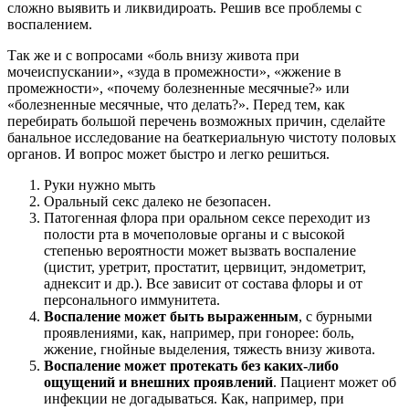
сложно выявить и ликвидироать. Решив все проблемы с
воспалением.
Так же и с вопросами «боль внизу живота при
мочеиспускании», «зуда в промежности», «жжение в
промежности», «почему болезненные месячные?» или
«болезненные месячные, что делать?». Перед тем, как
перебирать большой перечень возможных причин, сделайте
банальное исследование на беаткериальную чистоту половых
органов. И вопрос может быстро и легко решиться.
Руки нужно мыть
Оральный секс далеко не безопасен.
Патогенная флора при оральном сексе переходит из
полости рта в мочеполовые органы и с высокой
степенью вероятности может вызвать воспаление
(цистит, уретрит, простатит, цервицит, эндометрит,
аднексит и др.). Все зависит от состава флоры и от
персонального иммунитета.
Воспаление может быть выраженным
, с бурными
проявлениями, как, например, при гонорее: боль,
жжение, гнойные выделения, тяжесть внизу живота.
Воспаление может протекать без каких-либо
ощущений и внешних
проявлений
. Пациент может об
инфекции не догадываться. Как, например, при