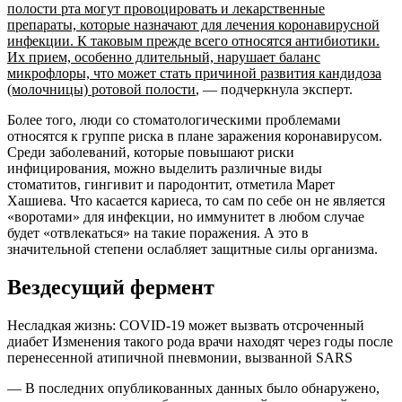
полости рта могут провоцировать и лекарственные
препараты, которые назначают для лечения коронавирусной
инфекции. К таковым прежде всего относятся антибиотики.
Их прием, особенно длительный, нарушает баланс
микрофлоры, что может стать причиной развития кандидоза
(молочницы) ротовой полости
, — подчеркнула эксперт.
Более того, люди со стоматологическими проблемами
относятся к группе риска в плане заражения коронавирусом.
Среди заболеваний, которые повышают риски
инфицирования, можно выделить различные виды
стоматитов, гингивит и пародонтит, отметила Марет
Хашиева. Что касается кариеса, то сам по себе он не является
«воротами» для инфекции, но иммунитет в любом случае
будет «отвлекаться» на такие поражения. А это в
значительной степени ослабляет защитные силы организма.
Вездесущий фермент
Несладкая жизнь: COVID-19 может вызвать отсроченный
диабет Изменения такого рода врачи находят через годы после
перенесенной атипичной пневмонии, вызванной SARS
— В последних опубликованных данных было обнаружено,