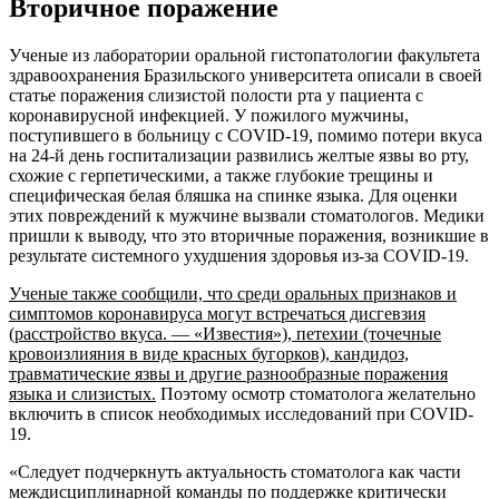
Вторичное поражение
Ученые из лаборатории оральной гистопатологии факультета
здравоохранения Бразильского университета описали в своей
статье поражения слизистой полости рта у пациента с
коронавирусной инфекцией. У пожилого мужчины,
поступившего в больницу с COVID-19, помимо потери вкуса
на 24-й день госпитализации развились желтые язвы во рту,
схожие с герпетическими, а также глубокие трещины и
специфическая белая бляшка на спинке языка. Для оценки
этих повреждений к мужчине вызвали стоматологов. Медики
пришли к выводу, что это вторичные поражения, возникшие в
результате системного ухудшения здоровья из-за COVID-19.
Ученые также сообщили, что среди оральных признаков и
симптомов коронавируса могут встречаться дисгевзия
(расстройство вкуса. — «Известия»), петехии (точечные
кровоизлияния в виде красных бугорков), кандидоз,
травматические язвы и другие разнообразные поражения
языка и слизистых.
Поэтому осмотр стоматолога желательно
включить в список необходимых исследований при СOVID-
19.
«Следует подчеркнуть актуальность стоматолога как части
междисциплинарной команды по поддержке критически