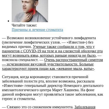
Читайте также:
Причины и лечение стоматита
— Возможно возникновение устойчивого лимфаденита
(увеличение лимфатических узлов. — «Известия») без
видимых причин.
Ученые также сообщили о том, что у
пациентов с COVID-19 на теле и на слизистой оболочке рта
могут возникать язвы, которых раньше никогда не было
, —
пояснила специалист. —
Очень распространенный симптом
— исчезновение вкусовой чувствительности. Больные
характеризуют прием пищи как «жевание мыла, ваты»
.
Ситуация, когда коронавирус становится причиной
заболеваний полости рта, вполне возможна, рассказала
«Известиям» генеральный директор Немецкого дентального
имплантологического центра Марет Хашиева. На фоне
данной инфекции могут проявляться такие заболевания, как
герпес и стоматиты.
— Связано это со снижением иммунитета.
Заболевания