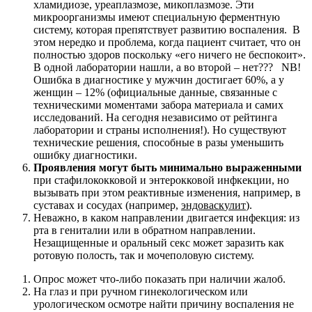
хламидиозе, уреаплазмозе, микоплазмозе. Эти
микроорганизмы имеют специальную ферментную
систему, которая препятствует развитию воспаления. В
этом нередко и проблема, когда пациент считает, что он
полностью здоров поскольку «его ничего не беспокоит».
В одной лаборатории нашли, а во второй – нет??? NB!
Ошибка в диагностике у мужчин достигает 60%, а у
женщин – 12% (официальные данные, связанные с
техническими моментами забора материала и самих
исследований. На сегодня независимо от рейтинга
лаборатории и страны исполнения!). Но существуют
технические решения, способные в разы уменьшить
ошибку диагностики.
Проявления могут быть минимально выраженными
при стафилококковой и энтерокковой инфкекции, но
вызывать при этом реактивные изменения, например, в
суставах и сосудах (например,
эндовас
к
улит
).
Неважно, в каком направлении двигается инфекция: из
рта в гениталии или в обратном направлении.
Незащищенные и оральный секс может заразить как
ротовую полость, так и мочеполовую систему.
Опрос может что-либо показать при наличии жалоб.
На глаз и при ручном гинекологическом или
урологическом осмотре найти причину воспаления не