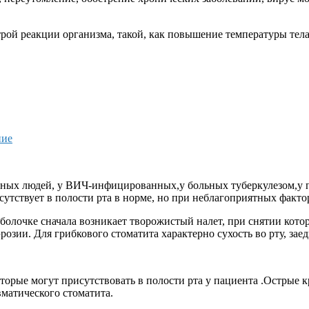
трой реакции организма, такой, как повышение температуры тел
ние
ленных людей, у ВИЧ-инфицированных,у больных туберкулезом,
сутствует в полости рта в норме, но при неблагоприятных факто
 оболочке сначала возникает творожистый налет, при снятии кот
озии. Для грибкового стоматита характерно сухость во рту, заед
орые могут присутствовать в полости рта у пациента .Острые к
матического стоматита.