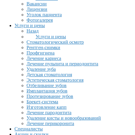
Вакансии
Лицензии
Уголок пациента
Фотогалерея
Услуги и цены
Назад
Услуги и цены
Стоматологический осмотр
Рентген-снимки
Профгигиена
Лечение кариеса
Лечение пульпита и периодонтита
Удаление зуба
Детская стоматология
Эстетическая стоматология
Отбеливание зубов
Имплантация зубов
Протезирование зубов
Брекет-система
Изготовление капп
Лечение пародонтита
Удаление кисты и новообразований
Лечение перикоронита
Специалисты
Акции и скидки