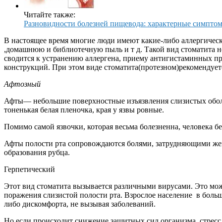
Читайте также:
Разновидности болезней пищевода: характерные симптом
В настоящее время многие люди имеют какие-либо аллергическ
,домашнюю и библиотечную пыль и т д. Такой вид стоматита не
сводится к устранению аллергена, приему антигистаминных пр
конструкций. При этом виде стоматита(протезном)рекомендует
Афтозный
Афты— небольшие поверхностные изъязвления слизистых оболо
тоненькая белая пленочка, края у язвы ровные.
Помимо самой язвочки, которая весьма болезненна, человека 
Афты полости рта сопровождаются болями, затрудняющими жев
образования рубца.
Герпетический
Этот вид стоматита вызывается различными вирусами. Это може
поражения слизистой полости рта. Взрослое население в больш
либо дискомфорта, не вызывая заболеваний.
Но,если происходит снижение защитных сил организма, стресс