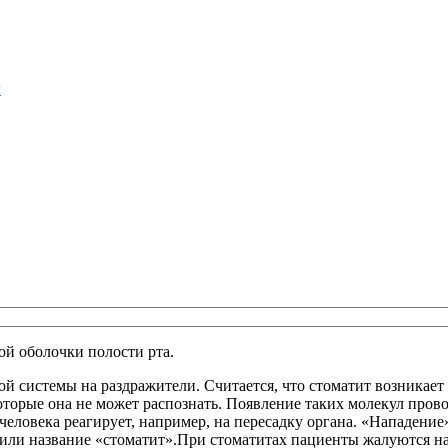
м
ой оболочки полости рта.
 системы на раздражители. Считается, что стоматит возникает 
которые она не может распознать. Появление таких молекул про
человека реагирует, например, на пересадку органа. «Нападени
или название «стоматит».При стоматитах пациенты жалуются на