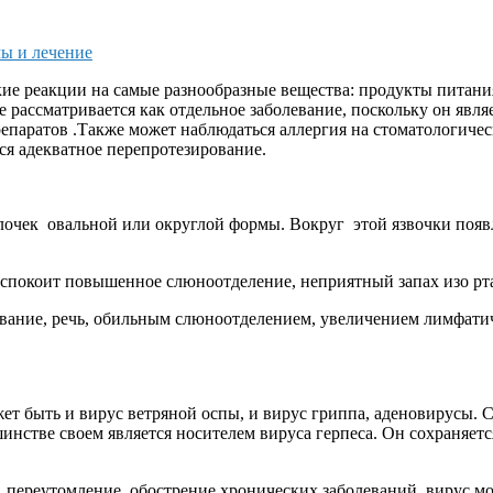
ы и лечение
ие реакции на самые разнообразные вещества: продукты питани
 рассматривается как отдельное заболевание, поскольку он явля
епаратов .Также может наблюдаться аллергия на стоматологиче
ся адекватное перепротезирование.
чек овальной или округлой формы. Вокруг этой язвочки появля
беспокоит повышенное слюноотделение, неприятный запах изо рт
ание, речь, обильным слюноотделением, увеличением лимфатич
т быть и вирус ветряной оспы, и вирус гриппа, аденовирусы. Ср
инстве своем является носителем вируса герпеса. Он сохраняетс
, переутомление, обострение хронических заболеваний, вирус м