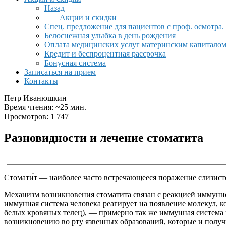
Назад
Акции и скидки
Спец. предложение для пациентов с проф. осмотра.
Белоснежная улыбка в день рождения
Оплата медицинских услуг материнским капитало
Кредит и беспроцентная рассрочка
Бонусная система
Записаться на прием
Контакты
Петр Иванюшкин
Время чтения: ~25 мин.
Просмотров: 1 747
Разновидности и лечение стоматита
Стомати́т — наиболее часто встречающееся поражение слизист
Механизм возникновения стоматита связан с реакцией иммунной
иммунная система человека реагирует на появление молекул, 
белых кровяных телец), — примерно так же иммунная система 
возникновению во рту язвенных образований, которые и получ