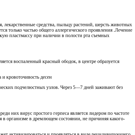
я, лекарственные средства, пыльцу растений, шерсть животных
ется только частью общего аллергического проявления .Лечение
скую пластмассу при наличии в полости рта съемных
ется воспаленный красный ободок, в центре образуется
а и кровоточивость десен
еских подчелюстных узлов. Через 5—7 дней заживают без
еди них вирус простого герпеса является лидером по частоте
я в организме в дремлющем состоянии, не причиняя какого-
ожет активизироваться и проявляться в виде рецидивирующего