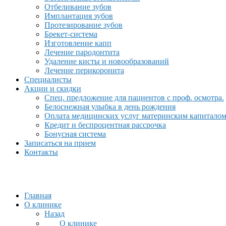
Отбеливание зубов
Имплантация зубов
Протезирование зубов
Брекет-система
Изготовление капп
Лечение пародонтита
Удаление кисты и новообразований
Лечение перикоронита
Специалисты
Акции и скидки
Спец. предложение для пациентов с проф. осмотра.
Белоснежная улыбка в день рождения
Оплата медицинских услуг материнским капитало
Кредит и беспроцентная рассрочка
Бонусная система
Записаться на прием
Контакты
Главная
О клинике
Назад
О клинике