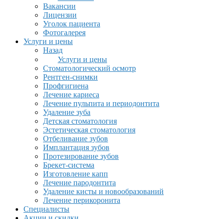
Вакансии
Лицензии
Уголок пациента
Фотогалерея
Услуги и цены
Назад
Услуги и цены
Стоматологический осмотр
Рентген-снимки
Профгигиена
Лечение кариеса
Лечение пульпита и периодонтита
Удаление зуба
Детская стоматология
Эстетическая стоматология
Отбеливание зубов
Имплантация зубов
Протезирование зубов
Брекет-система
Изготовление капп
Лечение пародонтита
Удаление кисты и новообразований
Лечение перикоронита
Специалисты
Акции и скидки