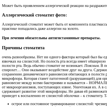
Может быть проявлением аллергической реакции на раздражител
Аллергический стоматит фото:
Аллергический стоматит может быть от компонента пластмассы 
практике попадались даже аллергии на золото.
При лечении обязательны антигистаминные препараты.
Причины стоматита
очень разнообразны. Нет ни одного фактора который был бы е
язвочках на слизистой. Но полость рта всегда имеет обширну
полости рта. Ведь обычно стоматит не возникает.
Поясним.
В по
спирохет… Они оказывают воздействие друг на друга. Сдержива
сохранению динамического равновесия обитающих в полости рт
микрофлора. Которая станет патогенной (разрушающей) для орг
равновесие между всеми бактериями и называется – НОРМАЛ
от микроорганизмов, поступающих извне. Уничтожая их. А в с
сдерживает развитие этой микрофлоры. Не давая ей размножать
приведет к воспалению ее слизистой оболочки – к стоматиту. 
острое или постоянное травмирование слизистой: чрезмер