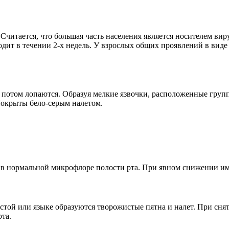
Считается, что большая часть населения является носителем виру
дит в течении 2-х недель. У взрослых общих проявлений в виде
 потом лопаются. Образуя мелкие язвочки, расположенные группа
Покрыты бело-серым налетом.
 в нормальной микрофлоре полости рта. При явном снижении им
истой или языке образуются творожистые пятна и налет. При сн
рта.