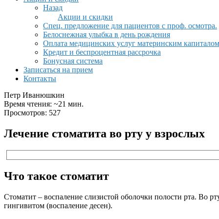
Назад
Акции и скидки
Спец. предложение для пациентов с проф. осмотра.
Белоснежная улыбка в день рождения
Оплата медицинских услуг материнским капитало
Кредит и беспроцентная рассрочка
Бонусная система
Записаться на прием
Контакты
Петр Иванюшкин
Время чтения: ~21 мин.
Просмотров: 527
Лечение стоматита во рту у взрослых
Что такое стоматит
Стоматит – воспаление слизистой оболочки полости рта. Во рту
гингивитом (воспаление десен).