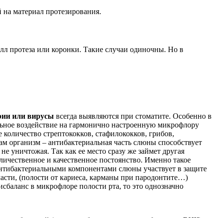
 на материал протезирования.
лл протеза или коронки. Такие случаи одиночны. Но в
рии или вирусы
всегда выявляются при стоматите. Особенно в
льное воздействие на гармонично настроенную микрофлору
оличество стрептококков, стафилококков, грибов,
ам организм – антибактериальная часть слюны способствует
 уничтожая. Так как ее место сразу же займет другая
личественное и качественное постоянство. Именно такое
тибактериальными компонентами слюны участвует в защите
асти, (полости от кариеса, карманы при пародонтите…)
сбаланс в микрофлоре полости рта, то это однозначно