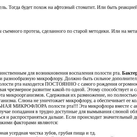
ь. Тогда будет похож на афтозный стоматит. Или быть реакцией
съемного протеза, сделанного по старой методики. Или на мета
динственным для возникновения воспаления полости рта.
Бакте
ю и разнообразную микрофлору. Должно быть сильное дополните
лости рта находится ПОСТОЯННО с самого рождения огромное к
я чрезмерное развитие какой-то одной. Этому способствует и с
а микроорганизмов. Сдерживая их размножение, но полностью не
анизма. Слюна не уничтожает микрофлору, а обеспечивает ее ко
ЬНАЯ МИКРОФЛОРА полости рта!!! Эта микрофлора вместе с ан
лучае попадания в трудно доступные для вымывания слюной обл
ся и распространяться дальше. Если происходит значительный ди
Такими факторами являются:
ная усердная чистка зубов, грубая пища и тд.