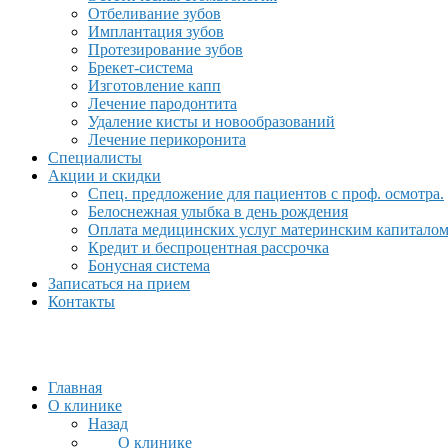
Отбеливание зубов
Имплантация зубов
Протезирование зубов
Брекет-система
Изготовление капп
Лечение пародонтита
Удаление кисты и новообразований
Лечение перикоронита
Специалисты
Акции и скидки
Спец. предложение для пациентов с проф. осмотра.
Белоснежная улыбка в день рождения
Оплата медицинских услуг материнским капитало
Кредит и беспроцентная рассрочка
Бонусная система
Записаться на прием
Контакты
Главная
О клинике
Назад
О клинике