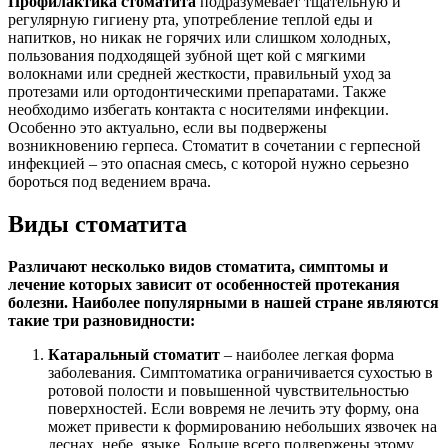
Профилактика стоматита
подразумевает тщательную и
регулярную гигиену рта, употребление теплой еды и
напитков, но никак не горячих или слишком холодных,
пользования подходящей зубной щет кой с мягкими
волокнами или средней жесткости, правильный уход за
протезами или ортодонтическими препаратами. Также
необходимо избегать контакта с носителями инфекции.
Особенно это актуально, если вы подвержены
возникновению герпеса. Стоматит в сочетании с герпесной
инфекцией – это опасная смесь, с которой нужно серьезно
бороться под ведением врача.
Виды стоматита
Различают несколько видов стоматита, симптомы и
лечение которых зависит от особенностей протекания
болезни. Наиболее популярными в нашей стране являются
такие три разновидности:
Катаральный стоматит
– наиболее легкая форма
заболевания. Симптоматика ограничивается сухостью в
ротовой полости и повышенной чувствительностью
поверхностей. Если вовремя не лечить эту форму, она
может привести к формированию небольших язвочек на
деснах, небе, языке. Больше всего подвержены этому