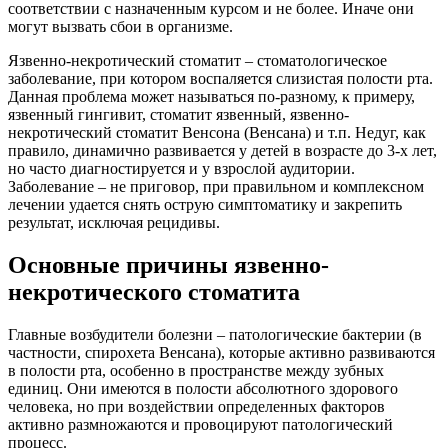
соответствии с назначенным курсом и не более. Иначе они
могут вызвать сбои в организме.
Язвенно-некротический стоматит – стоматологическое
заболевание, при котором воспаляется слизистая полости рта.
Данная проблема может называться по-разному, к примеру,
язвенный гингивит, стоматит язвенный, язвенно-
некротический стоматит Венсона (Венсана) и т.п. Недуг, как
правило, динамично развивается у детей в возрасте до 3-х лет,
но часто диагностируется и у взрослой аудитории.
Заболевание – не приговор, при правильном и комплексном
лечении удается снять острую симптоматику и закрепить
результат, исключая рецидивы.
Основные причины язвенно-
некротического стоматита
Главные возбудители болезни – патологические бактерии (в
частности, спирохета Венсана), которые активно развиваются
в полости рта, особенно в пространстве между зубных
единиц. Они имеются в полости абсолютного здорового
человека, но при воздействии определенных факторов
активно размножаются и провоцируют патологический
процесс.