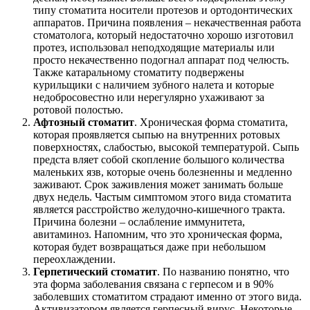
типу стоматита носители протезов и ортодонтических
аппаратов. Причина появления – некачественная работа
стоматолога, который недостаточно хорошо изготовил
протез, использовал неподходящие материалы или
просто некачественно подогнал аппарат под челюсть.
Также катаральному стоматиту подвержены
курильщики с наличием зубного налета и которые
недобросовестно или нерегулярно ухаживают за
ротовой полостью.
Афтозный стоматит
. Хроническая форма стоматита,
которая проявляется сыпью на внутренних ротовых
поверхностях, слабостью, высокой температурой. Сыпь
предста вляет собой скопление большого количества
маленьких язв, которые очень болезненны и медленно
заживают. Срок заживления может занимать больше
двух недель. Частым симптомом этого вида стоматита
является расстройство желудочно-кишечного тракта.
Причина болезни – ослабление иммунитета,
авитаминоз. Напомним, что это хроническая форма,
которая будет возвращаться даже при небольшом
переохлаждении.
Герпетический стоматит
. По названию понятно, что
эта форма заболевания связана с герпесом и в 90%
заболевших стоматитом страдают именно от этого вида.
Активизатором является герпесный вирус. Некоторые