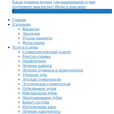
Какая толщина ресниц для наращивания лучше
подчеркнет ваш взгляд? Виды и описание
0
Главная
О клинике
Вакансии
Лицензии
Уголок пациента
Фотогалерея
Услуги и цены
Стоматологический осмотр
Рентген-снимки
Профгигиена
Лечение кариеса
Лечение пульпита и периодонтита
Удаление зуба
Детская стоматология
Эстетическая стоматология
Отбеливание зубов
Имплантация зубов
Протезирование зубов
Брекет-система
Изготовление капп
Лечение пародонтита