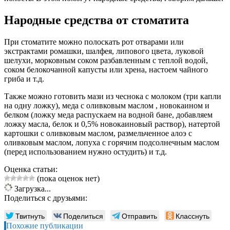
Народные средства от стоматита
При стоматите можно полоскать рот отварами или
экстрактами ромашки, шалфея, липового цвета, луковой
шелухи, морковным соком разбавленным с теплой водой,
соком белокочанной капусты или хрена, настоем чайного
гриба и т.д.
Также можно готовить мази из чеснока с молоком (три капли
на одну ложку), меда с оливковым маслом , новокаином и
белком (ложку меда распускаем на водной бане, добавляем
ложку масла, белок и 0,5% новокаиновый раствор), натертой
картошки с оливковым маслом, размельченное алоэ с
оливковым маслом, лопуха с горячим подсолнечным маслом
(перед использованием нужно остудить) и т.д.
Оценка статьи:
(пока оценок нет)
Загрузка...
Поделиться с друзьями:
Твитнуть
Поделиться
Отправить
Класснуть
Похожие публикации