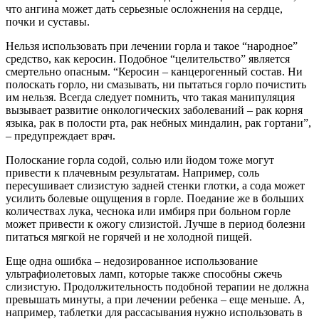
что ангина может дать серьезные осложнения на сердце,
почки и суставы.
Нельзя использовать при лечении горла и такое “народное”
средство, как керосин. Подобное “целительство” является
смертельно опасным. “Керосин – канцерогенный состав. Ни
полоскать горло, ни смазывать, ни пытаться горло почистить
им нельзя. Всегда следует помнить, что такая манипуляция
вызывает развитие онкологических заболеваний – рак корня
языка, рак в полости рта, рак небных миндалин, рак гортани”,
– предупреждает врач.
Полоскание горла содой, солью или йодом тоже могут
привести к плачевным результатам. Например, соль
пересушивает слизистую задней стенки глотки, а сода может
усилить болевые ощущения в горле. Поедание же в больших
количествах лука, чеснока или имбиря при больном горле
может привести к ожогу слизистой. Лучше в период болезни
питаться мягкой не горячей и не холодной пищей.
Еще одна ошибка – недозированное использование
ультрафиолетовых ламп, которые также способны сжечь
слизистую. Продолжительность подобной терапии не должна
превышать минуты, а при лечении ребенка – еще меньше. А,
например, таблетки для рассасывания нужно использовать в