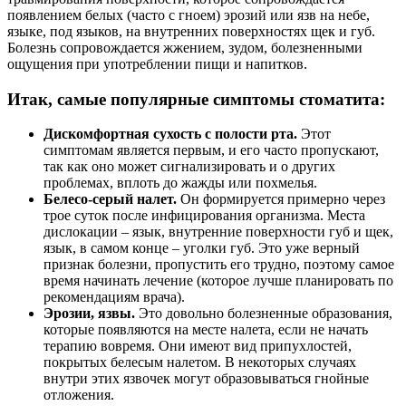
появлением белых (часто с гноем) эрозий или язв на небе,
языке, под языков, на внутренних поверхностях щек и губ.
Болезнь сопровождается жжением, зудом, болезненными
ощущения при употреблении пищи и напитков.
Итак, самые популярные симптомы стоматита:
Дискомфортная сухость с полости рта.
Этот
симптомам является первым, и его часто пропускают,
так как оно может сигнализировать и о других
проблемах, вплоть до жажды или похмелья.
Белесо-серый налет.
Он формируется примерно через
трое суток после инфицирования организма. Места
дислокации – язык, внутренние поверхности губ и щек,
язык, в самом конце – уголки губ. Это уже верный
признак болезни, пропустить его трудно, поэтому самое
время начинать лечение (которое лучше планировать по
рекомендациям врача).
Эрозии, язвы.
Это довольно болезненные образования,
которые появляются на месте налета, если не начать
терапию вовремя. Они имеют вид припухлостей,
покрытых белесым налетом. В некоторых случаях
внутри этих язвочек могут образовываться гнойные
отложения.