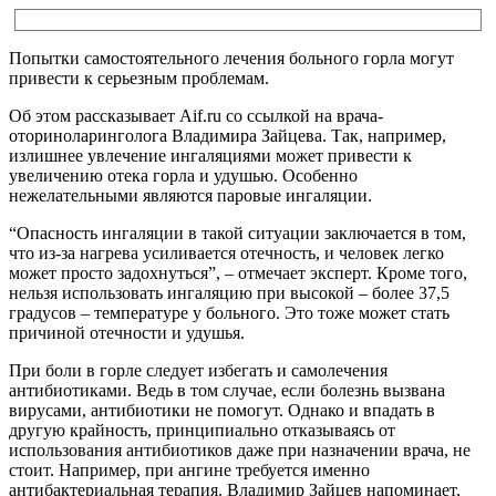
Попытки самостоятельного лечения больного горла могут
привести к серьезным проблемам.
Об этом рассказывает Aif.ru со ссылкой на врача-
оториноларинголога Владимира Зайцева. Так, например,
излишнее увлечение ингаляциями может привести к
увеличению отека горла и удушью. Особенно
нежелательными являются паровые ингаляции.
“Опасность ингаляции в такой ситуации заключается в том,
что из-за нагрева усиливается отечность, и человек легко
может просто задохнуться”, – отмечает эксперт. Кроме того,
нельзя использовать ингаляцию при высокой – более 37,5
градусов – температуре у больного. Это тоже может стать
причиной отечности и удушья.
При боли в горле следует избегать и самолечения
антибиотиками. Ведь в том случае, если болезнь вызвана
вирусами, антибиотики не помогут. Однако и впадать в
другую крайность, принципиально отказываясь от
использования антибиотиков даже при назначении врача, не
стоит. Например, при ангине требуется именно
антибактериальная терапия. Владимир Зайцев напоминает,