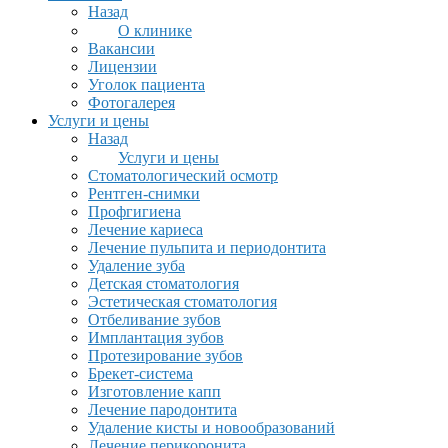
Назад
О клинике
Вакансии
Лицензии
Уголок пациента
Фотогалерея
Услуги и цены
Назад
Услуги и цены
Стоматологический осмотр
Рентген-снимки
Профгигиена
Лечение кариеса
Лечение пульпита и периодонтита
Удаление зуба
Детская стоматология
Эстетическая стоматология
Отбеливание зубов
Имплантация зубов
Протезирование зубов
Брекет-система
Изготовление капп
Лечение пародонтита
Удаление кисты и новообразований
Лечение перикоронита