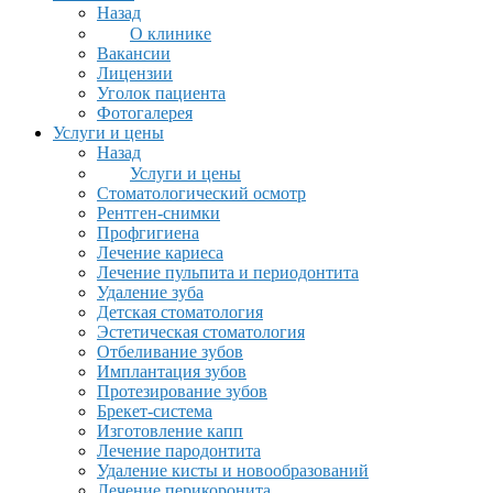
Назад
О клинике
Вакансии
Лицензии
Уголок пациента
Фотогалерея
Услуги и цены
Назад
Услуги и цены
Стоматологический осмотр
Рентген-снимки
Профгигиена
Лечение кариеса
Лечение пульпита и периодонтита
Удаление зуба
Детская стоматология
Эстетическая стоматология
Отбеливание зубов
Имплантация зубов
Протезирование зубов
Брекет-система
Изготовление капп
Лечение пародонтита
Удаление кисты и новообразований
Лечение перикоронита