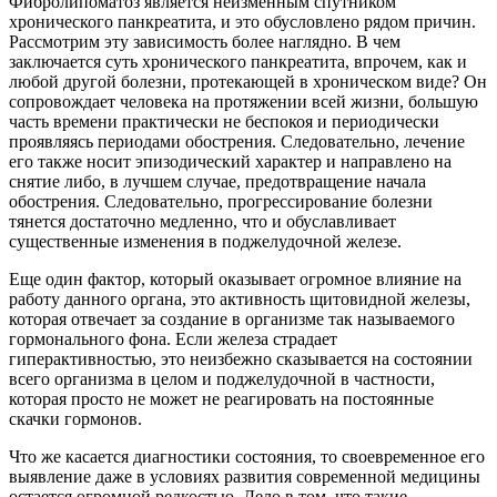
Фибролипоматоз является неизменным спутником
хронического панкреатита, и это обусловлено рядом причин.
Рассмотрим эту зависимость более наглядно. В чем
заключается суть хронического панкреатита, впрочем, как и
любой другой болезни, протекающей в хроническом виде? Он
сопровождает человека на протяжении всей жизни, большую
часть времени практически не беспокоя и периодически
проявляясь периодами обострения. Следовательно, лечение
его также носит эпизодический характер и направлено на
снятие либо, в лучшем случае, предотвращение начала
обострения. Следовательно, прогрессирование болезни
тянется достаточно медленно, что и обуславливает
существенные изменения в поджелудочной железе.
Еще один фактор, который оказывает огромное влияние на
работу данного органа, это активность щитовидной железы,
которая отвечает за создание в организме так называемого
гормонального фона. Если железа страдает
гиперактивностью, это неизбежно сказывается на состоянии
всего организма в целом и поджелудочной в частности,
которая просто не может не реагировать на постоянные
скачки гормонов.
Что же касается диагностики состояния, то своевременное его
выявление даже в условиях развития современной медицины
остается огромной редкостью. Дело в том, что такие