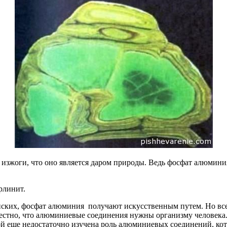
 от изжоги, что оно является даром природы. Ведь фосфат алюм
рлинит.
ких, фосфат алюминия получают искусственным путем. Но все же
естно, что алюминиевые соединения нужны организму человека. 
кой еще недостаточно изучена роль алюминиевых соединений, кот