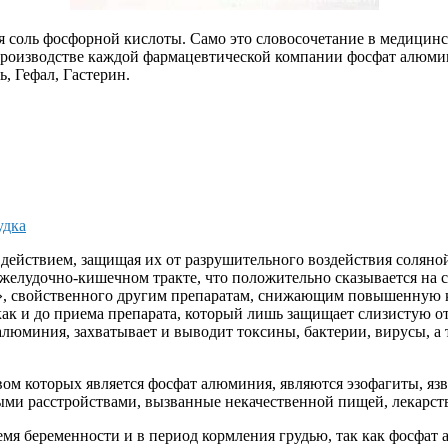
 соль фосфорной кислоты. Само это словосочетание в медицин
производстве каждой фармацевтической компании фосфат алюмин
, Гефал, Гастерин.
удка
ействием, защищая их от разрушительного воздействия соляной
желудочно-кишечном тракте, что положительно сказывается на с
а», свойственного другим препаратам, снижающим повышенную 
 как и до приема препарата, который лишь защищает слизистую о
люминия, захватывает и выводит токсины, бактерии, вирусы, а 
м которых является фосфат алюминия, являются эзофагиты, язв
ми расстройствами, вызванные некачественной пищей, лекарств
я беременности и в период кормления грудью, так как фосфат 