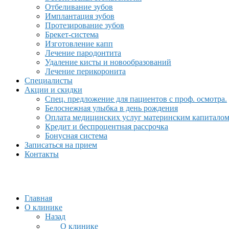
Отбеливание зубов
Имплантация зубов
Протезирование зубов
Брекет-система
Изготовление капп
Лечение пародонтита
Удаление кисты и новообразований
Лечение перикоронита
Специалисты
Акции и скидки
Спец. предложение для пациентов с проф. осмотра.
Белоснежная улыбка в день рождения
Оплата медицинских услуг материнским капитало
Кредит и беспроцентная рассрочка
Бонусная система
Записаться на прием
Контакты
Главная
О клинике
Назад
О клинике