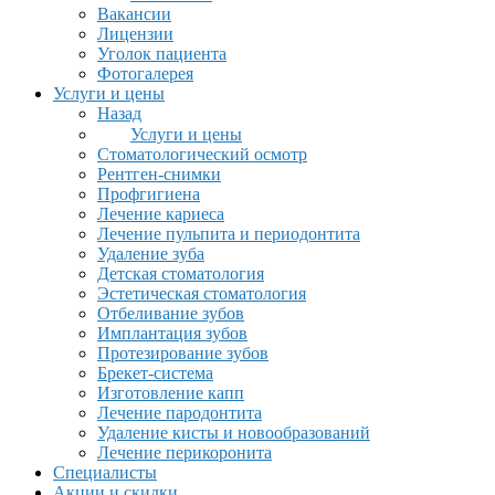
Вакансии
Лицензии
Уголок пациента
Фотогалерея
Услуги и цены
Назад
Услуги и цены
Стоматологический осмотр
Рентген-снимки
Профгигиена
Лечение кариеса
Лечение пульпита и периодонтита
Удаление зуба
Детская стоматология
Эстетическая стоматология
Отбеливание зубов
Имплантация зубов
Протезирование зубов
Брекет-система
Изготовление капп
Лечение пародонтита
Удаление кисты и новообразований
Лечение перикоронита
Специалисты
Акции и скидки