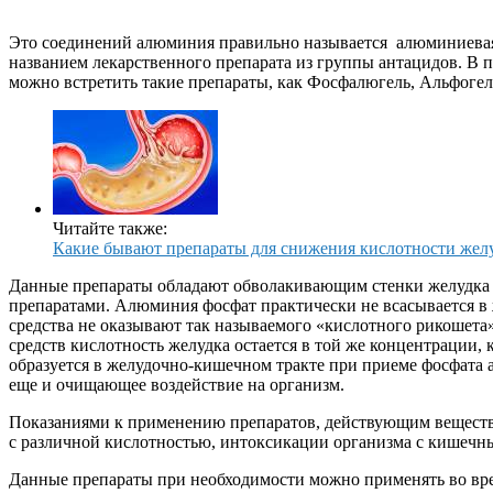
Это соединений алюминия правильно называется алюминиевая
названием лекарственного препарата из группы антацидов. В 
можно встретить такие препараты, как Фосфалюгель, Альфогель
Читайте также:
Какие бывают препараты для снижения кислотности жел
Данные препараты обладают обволакивающим стенки желудка д
препаратами. Алюминия фосфат практически не всасывается в 
средства не оказывают так называемого «кислотного рикошет
средств кислотность желудка остается в той же концентрации,
образуется в желудочно-кишечном тракте при приеме фосфата а
еще и очищающее воздействие на организм.
Показаниями к применению препаратов, действующим вещество
с различной кислотностью, интоксикации организма с кишечны
Данные препараты при необходимости можно применять во врем