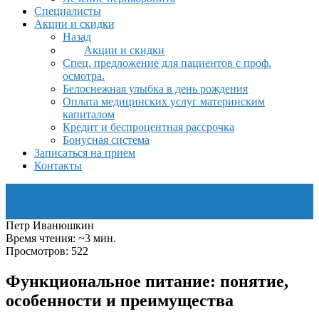
Специалисты
Акции и скидки
Назад
Акции и скидки
Спец. предложение для пациентов с проф.
осмотра.
Белоснежная улыбка в день рождения
Оплата медицинских услуг материнским
капиталом
Кредит и беспроцентная рассрочка
Бонусная система
Записаться на прием
Контакты
Петр Иванюшкин
Время чтения: ~3 мин.
Просмотров: 522
Функциональное питание: понятие,
особенности и преимущества