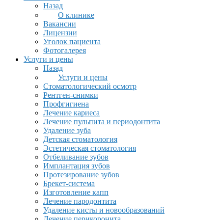
Назад
О клинике
Вакансии
Лицензии
Уголок пациента
Фотогалерея
Услуги и цены
Назад
Услуги и цены
Стоматологический осмотр
Рентген-снимки
Профгигиена
Лечение кариеса
Лечение пульпита и периодонтита
Удаление зуба
Детская стоматология
Эстетическая стоматология
Отбеливание зубов
Имплантация зубов
Протезирование зубов
Брекет-система
Изготовление капп
Лечение пародонтита
Удаление кисты и новообразований
Лечение перикоронита