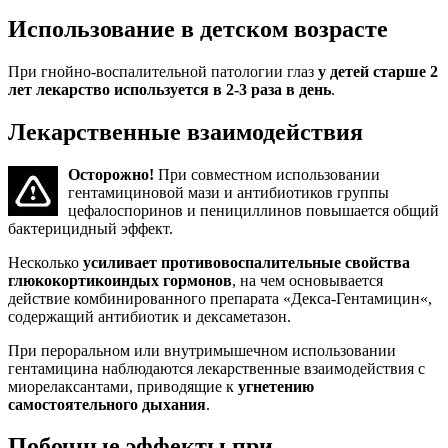
Использование в детском возрасте
При гнойно-воспалительной патологии глаз
у детей старше 2
лет лекарство используется в 2-3 раза в день
.
Лекарственные взаимодействия
Осторожно!
При совместном использовании
гентамициновой мази и антибиотиков группы
цефалоспоринов и пенициллинов повышается общий
бактерицидный эффект.
Несколько
усиливает противовоспалительные свойства
глюкокортикоиндых гормонов
, на чем основывается
действие комбинированного препарата «Декса-Гентамицин«,
содержащий антибиотик и дексаметазон.
При пероральном или внутримышечном использовании
гентамицина наблюдаются лекарственные взаимодействия с
миорелаксантами, приводящие к
угнетению
самостоятельного дыхания
.
Побочные эффекты при