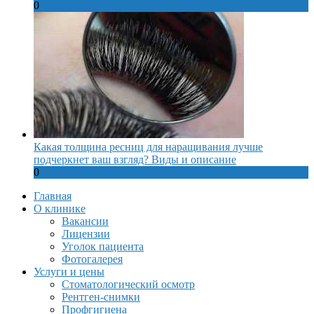
0
Какая толщина ресниц для наращивания лучше
подчеркнет ваш взгляд? Виды и описание
0
Главная
О клинике
Вакансии
Лицензии
Уголок пациента
Фотогалерея
Услуги и цены
Стоматологический осмотр
Рентген-снимки
Профгигиена