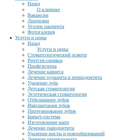
Назад
О клинике
Вакансии
Лицензии
Уголок пациента
Фотогалерея
Услуги и цены
Назад
Услуги и цены
Стоматологический осмотр
Рентген-снимки
Профгигиена
Лечение кариеса
Лечение пульпита и периодонтита
Удаление зуба
Детская стоматология
Эстетическая стоматология
Отбеливание зубов
Имплантация зубов
Протезирование зубов
Брекет-система
Изготовление капп
Лечение пародонтита
Удаление кисты и новообразований
Лечение перикоронита