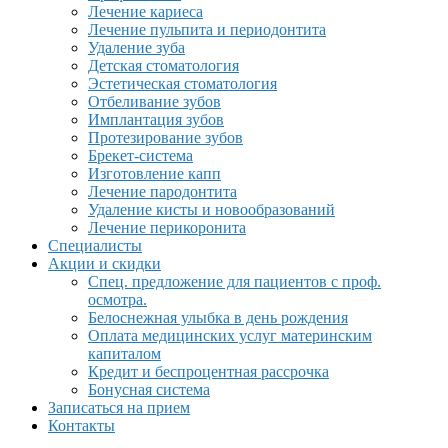
Лечение кариеса
Лечение пульпита и периодонтита
Удаление зуба
Детская стоматология
Эстетическая стоматология
Отбеливание зубов
Имплантация зубов
Протезирование зубов
Брекет-система
Изготовление капп
Лечение пародонтита
Удаление кисты и новообразований
Лечение перикоронита
Специалисты
Акции и скидки
Спец. предложение для пациентов с проф.
осмотра.
Белоснежная улыбка в день рождения
Оплата медицинских услуг материнским
капиталом
Кредит и беспроцентная рассрочка
Бонусная система
Записаться на прием
Контакты