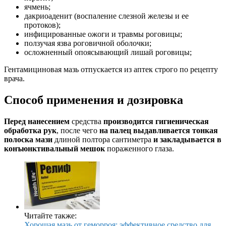
ячмень;
дакриоаденит (воспаление слезной железы и ее
протоков);
инфицированные ожоги и травмы роговицы;
ползучая язва роговичной оболочки;
осложненный опоясывающий лишай роговицы;
Гентамициновая мазь отпускается из аптек строго по рецепту
врача.
Способ применения и дозировка
Перед нанесением
средства
производится гигиеническая
обработка рук
, после чего
на палец выдавливается тонкая
полоска мази
длиной полтора сантиметра
и закладывается в
конъюнктивальный мешок
пораженного глаза.
Читайте также:
Хорошая мазь от геморроя: эффективное средство для