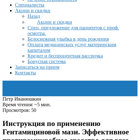
Специалисты
Акции и скидки
Назад
Акции и скидки
Спец. предложение для пациентов с проф.
осмотра.
Белоснежная улыбка в день рождения
Оплата медицинских услуг материнским
капиталом
Кредит и беспроцентная рассрочка
Бонусная система
Записаться на прием
Контакты
Петр Иванюшкин
Время чтения: ~5 мин.
Просмотров: 50
Инструкция по применению
Гентамициновой мази. Эффективное