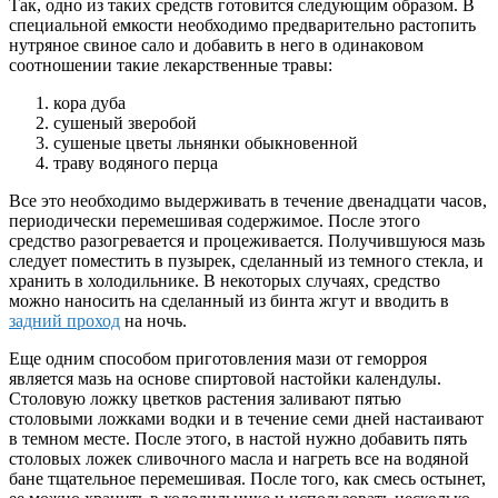
Так, одно из таких средств готовится следующим образом. В
специальной емкости необходимо предварительно растопить
нутряное свиное сало и добавить в него в одинаковом
соотношении такие лекарственные травы:
кора дуба
сушеный зверобой
сушеные цветы льнянки обыкновенной
траву водяного перца
Все это необходимо выдерживать в течение двенадцати часов,
периодически перемешивая содержимое. После этого
средство разогревается и процеживается. Получившуюся мазь
следует поместить в пузырек, сделанный из темного стекла, и
хранить в холодильнике. В некоторых случаях, средство
можно наносить на сделанный из бинта жгут и вводить в
задний проход
на ночь.
Еще одним способом приготовления мази от геморроя
является мазь на основе спиртовой настойки календулы.
Столовую ложку цветков растения заливают пятью
столовыми ложками водки и в течение семи дней настаивают
в темном месте. После этого, в настой нужно добавить пять
столовых ложек сливочного масла и нагреть все на водяной
бане тщательное перемешивая. После того, как смесь остынет,