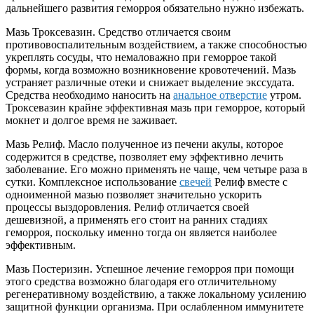
дальнейшего развития геморроя обязательно нужно избежать.
Мазь Троксевазин. Средство отличается своим
противовоспалительным воздействием, а также способностью
укреплять сосуды, что немаловажно при геморрое такой
формы, когда возможно возникновение кровотечений. Мазь
устраняет различные отеки и снижает выделение экссудата.
Средства необходимо наносить на
анальное отверстие
утром.
Троксевазин крайне эффективная мазь при геморрое, который
мокнет и долгое время не заживает.
Мазь Релиф. Масло полученное из печени акулы, которое
содержится в средстве, позволяет ему эффективно лечить
заболевание. Его можно применять не чаще, чем четыре раза в
сутки. Комплексное использование
свечей
Релиф вместе с
одноименной мазью позволяет значительно ускорить
процессы выздоровления. Релиф отличается своей
дешевизной, а применять его стоит на ранних стадиях
геморроя, поскольку именно тогда он является наиболее
эффективным.
Мазь Постеризин. Успешное лечение геморроя при помощи
этого средства возможно благодаря его отличительному
регенеративному воздействию, а также локальному усилению
защитной функции организма. При ослабленном иммунитете