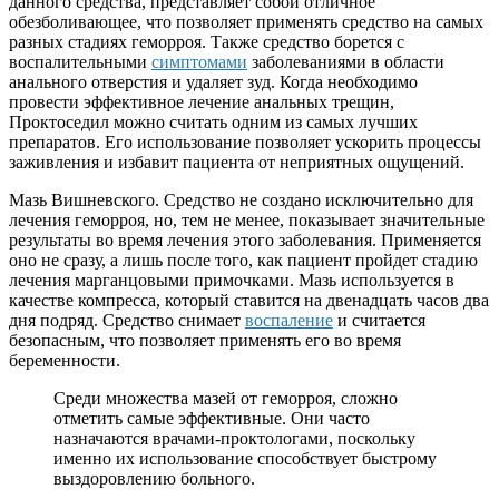
данного средства, представляет собой отличное
обезболивающее, что позволяет применять средство на самых
разных стадиях геморроя. Также средство борется с
воспалительными
симптомами
заболеваниями в области
анального отверстия и удаляет зуд. Когда необходимо
провести эффективное лечение анальных трещин,
Проктоседил можно считать одним из самых лучших
препаратов. Его использование позволяет ускорить процессы
заживления и избавит пациента от неприятных ощущений.
Мазь Вишневского. Средство не создано исключительно для
лечения геморроя, но, тем не менее, показывает значительные
результаты во время лечения этого заболевания. Применяется
оно не сразу, а лишь после того, как пациент пройдет стадию
лечения марганцовыми примочками. Мазь используется в
качестве компресса, который ставится на двенадцать часов два
дня подряд. Средство снимает
воспаление
и считается
безопасным, что позволяет применять его во время
беременности.
Среди множества мазей от геморроя, сложно
отметить самые эффективные. Они часто
назначаются врачами-проктологами, поскольку
именно их использование способствует быстрому
выздоровлению больного.