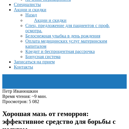
Специалисты
Акции и скидки
Назад
Акции и скидки
Спец. предложение для пациентов с проф.
осмотра.
Белоснежная улыбка в день рождения
Оплата медицинских услуг материнским
капиталом
Кредит и беспроцентная рассрочка
Бонусная система
Записаться на прием
Контакты
Петр Иванюшкин
Время чтения: ~9 мин.
Просмотров: 5 082
Хорошая мазь от геморроя:
эффективное средство для борьбы с