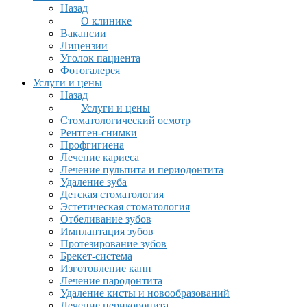
Назад
О клинике
Вакансии
Лицензии
Уголок пациента
Фотогалерея
Услуги и цены
Назад
Услуги и цены
Стоматологический осмотр
Рентген-снимки
Профгигиена
Лечение кариеса
Лечение пульпита и периодонтита
Удаление зуба
Детская стоматология
Эстетическая стоматология
Отбеливание зубов
Имплантация зубов
Протезирование зубов
Брекет-система
Изготовление капп
Лечение пародонтита
Удаление кисты и новообразований
Лечение перикоронита