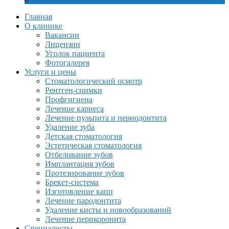
Главная
О клинике
Вакансии
Лицензии
Уголок пациента
Фотогалерея
Услуги и цены
Стоматологический осмотр
Рентген-снимки
Профгигиена
Лечение кариеса
Лечение пульпита и периодонтита
Удаление зуба
Детская стоматология
Эстетическая стоматология
Отбеливание зубов
Имплантация зубов
Протезирование зубов
Брекет-система
Изготовление капп
Лечение пародонтита
Удаление кисты и новообразований
Лечение перикоронита
Специалисты