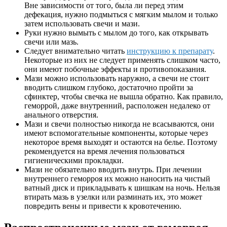
Вне зависимости от того, была ли перед этим
дефекация, нужно подмыться с мягким мылом и только
затем использовать свечи и мази.
Руки нужно вымыть с мылом до того, как открывать
свечи или мазь.
Следует внимательно читать
инструкцию к препарату
.
Некоторые из них не следует применять слишком часто,
они имеют побочные эффекты и противопоказания.
Мази можно использовать наружно, а свечи не стоит
вводить слишком глубоко, достаточно пройти за
сфинктер, чтобы свечка не вышла обратно. Как правило,
геморрой, даже внутренний, расположен недалеко от
анального отверстия.
Мази и свечи полностью никогда не всасываются, они
имеют вспомогательные компоненты, которые через
некоторое время выходят и остаются на белье. Поэтому
рекомендуется на время лечения пользоваться
гигиеническими прокладки.
Мази не обязательно вводить внутрь. При лечении
внутреннего геморроя их можно наносить на чистый
ватный диск и прикладывать к шишкам на ночь. Нельзя
втирать мазь в узелки или разминать их, это может
повредить вены и привести к кровотечению.