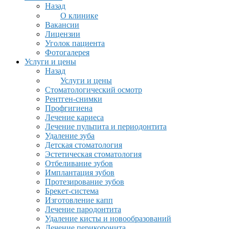
Назад
О клинике
Вакансии
Лицензии
Уголок пациента
Фотогалерея
Услуги и цены
Назад
Услуги и цены
Стоматологический осмотр
Рентген-снимки
Профгигиена
Лечение кариеса
Лечение пульпита и периодонтита
Удаление зуба
Детская стоматология
Эстетическая стоматология
Отбеливание зубов
Имплантация зубов
Протезирование зубов
Брекет-система
Изготовление капп
Лечение пародонтита
Удаление кисты и новообразований
Лечение перикоронита