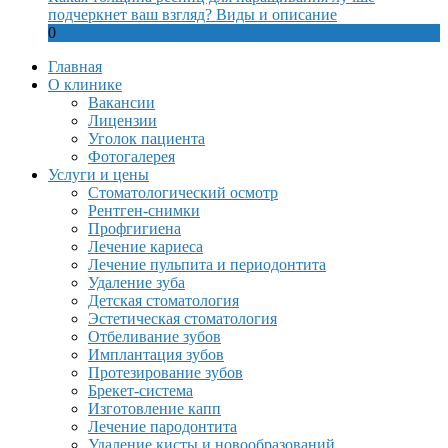
подчеркнет ваш взгляд? Виды и описание
0
Главная
О клинике
Вакансии
Лицензии
Уголок пациента
Фотогалерея
Услуги и цены
Стоматологический осмотр
Рентген-снимки
Профгигиена
Лечение кариеса
Лечение пульпита и периодонтита
Удаление зуба
Детская стоматология
Эстетическая стоматология
Отбеливание зубов
Имплантация зубов
Протезирование зубов
Брекет-система
Изготовление капп
Лечение пародонтита
Удаление кисты и новообразований