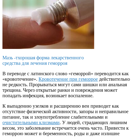
Мазь -тхорошая форма лекарственного
средства для лечения геморроя
В переводе с латинского слово «геморрой» переводится как
«кровотечение».
Кровотечение при геморрое
действительно
не редкость. Прорываться могут сами шишки или анальная
трещина. Через открытые ранки и повреждения может
попадать инфекция, возникает воспаление.
К выпадению узелков и расширению вен приводит как
отсутствие физической активности, запоры и неправильное
питание, так и злоупотребление слабительными и
очистительными клизмами
. У людей, страдающих лишним
весом, это заболевание встречается очень часто. Привести к
геморрою может и беременность, роды и даже излишне