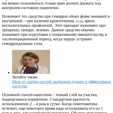
им можно пользоваться, только врач должен держать под
контролем состояние пациентки.
Назначают это средство при геморрое обоих форм: внешней и
внутренней – при наличии кровотечения,
зуда
, ярких
воспалительных проявлений. Этот препарат назначают при
трещинах, свищах,
экземах
. Данное средство обычно
назначают при подготовке к оперативному вмешательству, в
послеоперационный период, когда хирург устранял
геморроидальные узлы.
Читайте также:
Мазь от грибка ногтей: выбираем лучшее и эффективное
средство
Основной способ нанесения – тонкий слой на участки,
подвергшиеся поражению. Стандартная кратность
использования: 2 – 4 раза в сутки. Когда симптоматика
исчезнет, еще некоторое время надо использовать его по 1
разу в день для закрепления результата. Обычно этот период