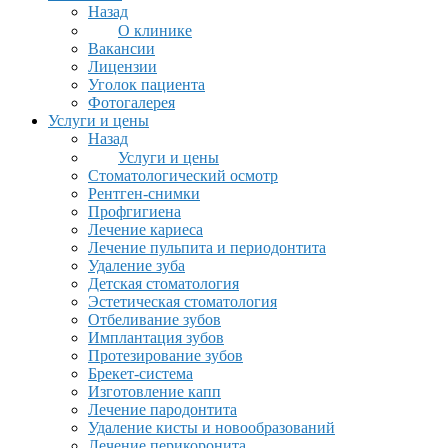
Назад
О клинике
Вакансии
Лицензии
Уголок пациента
Фотогалерея
Услуги и цены
Назад
Услуги и цены
Стоматологический осмотр
Рентген-снимки
Профгигиена
Лечение кариеса
Лечение пульпита и периодонтита
Удаление зуба
Детская стоматология
Эстетическая стоматология
Отбеливание зубов
Имплантация зубов
Протезирование зубов
Брекет-система
Изготовление капп
Лечение пародонтита
Удаление кисты и новообразований
Лечение перикоронита