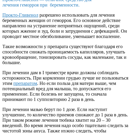
лечения геморроя при беременности.
Прокто-Гливенол
разрешено использовать для лечения
беременных женщин от геморроя. Его основное действие
направлено на устранение неприятных ощущений, среди
которых жжение и зуд, боли и затруднения с дефекацией. Он
проводит местное обезболивание, уменьшает воспаление.
Такие возможности у препарата существуют благодаря его
способности снижать проницаемость капилляров, улучшать
кровообращение, тонизировать сосуды, как маленькие, так и
большие.
При лечении дам в I триместре врачи должны соблюдать
осторожность. При кормлении грудью лучше не пользоваться
этим
препаратом
. Но если польза для матери выше, чем
потенциальный вред для малыша, то допускается его
применение. Если болезнь не запущена, то сначала
принимают по 1 суппозиторию 2 раза в день.
При лечении мазью берут по 1 дозе. Если наступит
улучшение, то количество приемов снижают до 1 раза в день.
При таком режиме лечения тюбика хватит на 20 – 30
введений. Во время лечения надо особо тщательно следить за
чистотой зоны ануса. Также нужно следить, чтобы