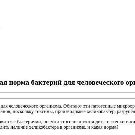
м
ая норма бактерий для человеческого ор
ля человеческого организма. Обитают эти патогенные микроорг
анов, поскольку токсины, производимые хеликобактер, разруша
ится с бактериями, но если этого не происходит, то стенки орг
делить наличие хеликобактера в организме, и какая норма?