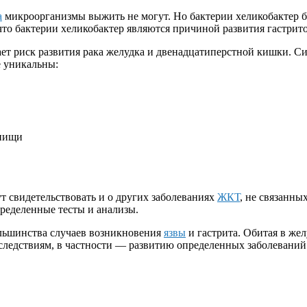
а
микроорганизмы выжить не могут. Но бактерии хеликобактер б
что бактерии хеликобактер являются причиной развития гастрито
ет риск развития рака желудка и двенадцатиперстной кишки. С
е уникальны:
 пищи
т свидетельствовать и о других заболеваниях
ЖКТ
, не связанны
ределенные тесты и анализы.
льшинства случаев возникновения
язвы
и гастрита. Обитая в же
оследствиям, в частности — развитию определенных заболевани