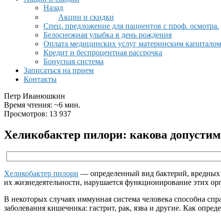
Назад
Акции и скидки
Спец. предложение для пациентов с проф. осмотра.
Белоснежная улыбка в день рождения
Оплата медицинских услуг материнским капитало
Кредит и беспроцентная рассрочка
Бонусная система
Записаться на прием
Контакты
Петр Иванюшкин
Время чтения: ~6 мин.
Просмотров: 13 937
Хеликобактер пилори: какова допустим
Хеликобактер пилори
— определенный вид бактерий, вредных д
их жизнедеятельности, нарушается функционирование этих орг
В некоторых случаях иммунная система человека способна справ
заболевания кишечника: гастрит, рак, язва и другие. Как опре