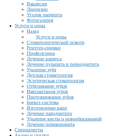
Вакансии
Лицензии
Уголок пациента
Фотогалерея
Услуги и цены
Назад
Услуги и цены
Стоматологический осмотр
Рентген-снимки
Профгигиена
Лечение кариеса
Лечение пульпита и периодонтита
Удаление зуба
Детская стоматология
Эстетическая стоматология
Отбеливание зубов
Имплантация зубов
Протезирование зубов
Брекет-система
Изготовление капп
Лечение пародонтита
Удаление кисты и новообразований
Лечение перикоронита
Специалисты
Акции и скидки