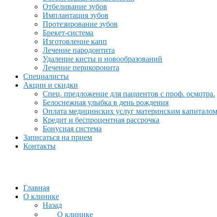
Отбеливание зубов
Имплантация зубов
Протезирование зубов
Брекет-система
Изготовление капп
Лечение пародонтита
Удаление кисты и новообразований
Лечение перикоронита
Специалисты
Акции и скидки
Спец. предложение для пациентов с проф. осмотра.
Белоснежная улыбка в день рождения
Оплата медицинских услуг материнским капитало
Кредит и беспроцентная рассрочка
Бонусная система
Записаться на прием
Контакты
Главная
О клинике
Назад
О клинике