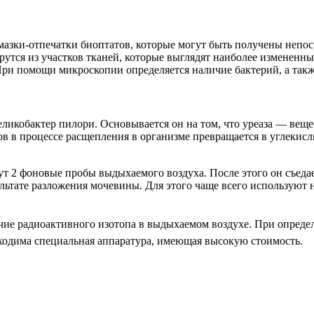
мазки-отпечатки биоптатов, которые могут быть получены непос
ерутся из участков тканей, которые выглядят наиболее измененн
ри помощи микроскопии определяется наличие бактерий, а такж
ликобактер пилори. Основывается он на том, что уреаза — вещ
в процессе расщепления в организме превращается в углекислый
ерут 2 фоновые пробы выдыхаемого воздуха. После этого он съед
ультате разложения мочевины. Для этого чаще всего используют
ичие радиоактивного изотопа в выдыхаемом воздухе. При опреде
бходима специальная аппаратура, имеющая высокую стоимость.