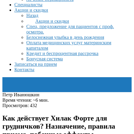
Специалисты
Акции и скидки
Назад
Акции и скидки
Спец. предложение для пациентов с проф.
осмотра.
Белоснежная улыбка в день рождения
Оплата медицинских услуг материнским
капиталом
Кредит и беспроцентная рассрочка
Бонусная система
Записаться на прием
Контакты
Петр Иванюшкин
Время чтения: ~6 мин.
Просмотров: 432
Как действует Хилак Форте для
грудничков? Назначение, правила