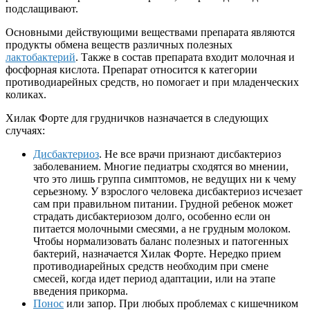
подслащивают.
Основными действующими веществами препарата являются
продукты обмена веществ различных полезных
лактобактерий
. Также в состав препарата входит молочная и
фосфорная кислота. Препарат относится к категории
противодиарейных средств, но помогает и при младенческих
коликах.
Хилак Форте для грудничков назначается в следующих
случаях:
Дисбактериоз
. Не все врачи признают дисбактериоз
заболеванием. Многие педиатры сходятся во мнении,
что это лишь группа симптомов, не ведущих ни к чему
серьезному. У взрослого человека дисбактериоз исчезает
сам при правильном питании. Грудной ребенок может
страдать дисбактериозом долго, особенно если он
питается молочными смесями, а не грудным молоком.
Чтобы нормализовать баланс полезных и патогенных
бактерий, назначается Хилак Форте. Нередко прием
противодиарейных средств необходим при смене
смесей, когда идет период адаптации, или на этапе
введения прикорма.
Понос
или запор. При любых проблемах с кишечником