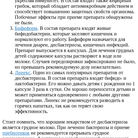
укрепляя иммунитет. В состав входит также кефирный
грибок, который обладает антимикробным действием и
способствует повышению защитных свойств организма.
Побочные эффекты при приеме препарата обнаружены
не были.
Бифиформ
. В состав препарата входят живые
бифидобактерии, которые заселяют кишечник и
нормализуют его работу. Бифиформ назначается для
лечения диареи, дисбактериоза, кишечных инфекций.
Препарат выпускается в капсулах. Для лечения грудных
детей содержимое капсулы растворяют в воде или
молоке. Случаев передозировки зафиксировано не было,
но превышать рекомендуемую дозу нежелательно.
Линекс
. Один из самых популярных препаратов от
дисбактериоза. В состав препарата входят бифидо- и
лактобактерии. Его можно давать детям с рождения по 1
капсуле 3 раза в сутки. Он хорошо переносится детьми и
может применяться одновременно с любыми другими
препаратами. Линекс не рекомендуется разводить в
горячих напитках, так как он теряет свою
эффективность.
Стоит помнить, что хорошим лекарством от дисбактериоза
является грудное молоко. При лечении бактериоза и приеме
пребиотиков
не рекомендуется прерывать грудное