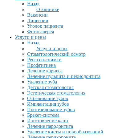
Назад
О клинике
Вакансии
Лицензии
Уголок пациента
Фотогалерея
Услуги и цены
Назад
Услуги и цены
Стоматологический осмотр
Рентген-снимки
Профгигиена
Лечение кариеса
Лечение пульпита и периодонтита
Удаление зуба
Детская стоматология
Эстетическая стоматология
Отбеливание зубов
Имплантация зубов
Протезирование зубов
Брекет-система
Изготовление капп
Лечение пародонтита
Удаление кисты и новообразований
Лечение перикоронита