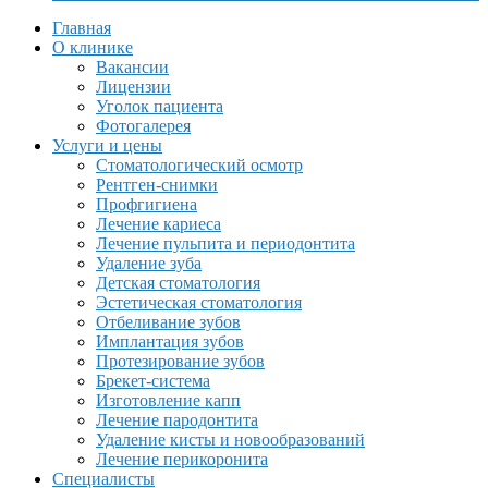
Главная
О клинике
Вакансии
Лицензии
Уголок пациента
Фотогалерея
Услуги и цены
Стоматологический осмотр
Рентген-снимки
Профгигиена
Лечение кариеса
Лечение пульпита и периодонтита
Удаление зуба
Детская стоматология
Эстетическая стоматология
Отбеливание зубов
Имплантация зубов
Протезирование зубов
Брекет-система
Изготовление капп
Лечение пародонтита
Удаление кисты и новообразований
Лечение перикоронита
Специалисты