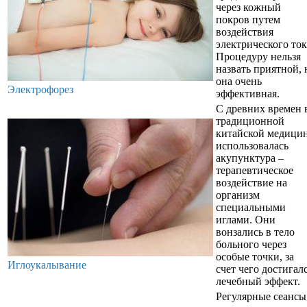
через кожный
покров путем
воздействия
электрического ток
Процедуру нельзя
назвать приятной, 
она очень
Электрофорез
эффективная.
С древних времен 
традиционной
китайской медици
использовалась
акупунктура –
терапевтическое
воздействие на
организм
специальными
иглами. Они
вонзались в тело
больного через
особые точки, за
Иглоукалывание
счет чего достигал
лечебный эффект.
Регулярные сеансы