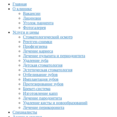
Главная
О клинике
Вакансии
Лицензии
Уголок пациента
Фотогалерея
Услуги и цены
Стоматологический осмотр
Рентген-снимки
Профгигиена
Лечение кариеса
Лечение пульпита и периодонтита
Удаление зуба
Детская стоматология
Эстетическая стоматология
Отбеливание зубов
Имплантация зубов
Протезирование зубов
Брекет-система
Изготовление капп
Лечение пародонтита
Удаление кисты и новообразований
Лечение перикоронита
Специалисты
Акции и скидки