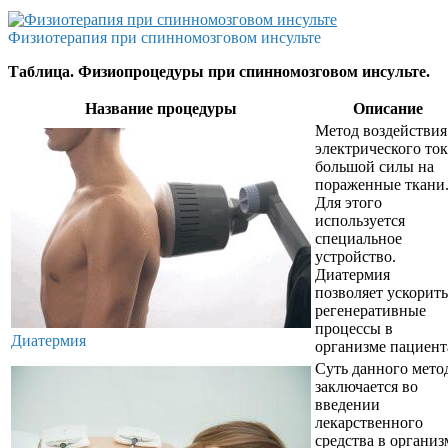
Физиотерапия при спинномозговом инсульте
Таблица. Физиопроцедуры при спинномозговом инсульте.
Название процедуры
Описание
Метод воздействия
электрического ток
большой силы на
пораженные ткани
Для этого
используется
специальное
устройство.
Диатермия
позволяет ускорить
регенеративные
процессы в
Диатермия
организме пациент
Суть данного мето
заключается во
введении
лекарственного
средства в организ