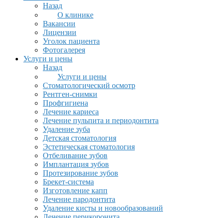
Назад
О клинике
Вакансии
Лицензии
Уголок пациента
Фотогалерея
Услуги и цены
Назад
Услуги и цены
Стоматологический осмотр
Рентген-снимки
Профгигиена
Лечение кариеса
Лечение пульпита и периодонтита
Удаление зуба
Детская стоматология
Эстетическая стоматология
Отбеливание зубов
Имплантация зубов
Протезирование зубов
Брекет-система
Изготовление капп
Лечение пародонтита
Удаление кисты и новообразований
Лечение перикоронита