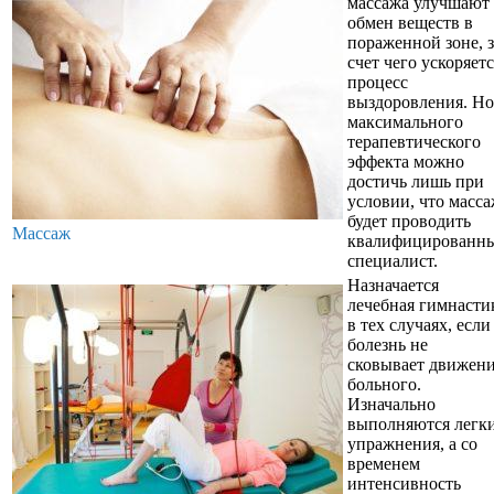
массажа улучшают
обмен веществ в
пораженной зоне, з
счет чего ускоряетс
процесс
выздоровления. Но
максимального
терапевтического
эффекта можно
достичь лишь при
условии, что масс
будет проводить
Массаж
квалифицированн
специалист.
Назначается
лечебная гимнасти
в тех случаях, если
болезнь не
сковывает движен
больного.
Изначально
выполняются легк
упражнения, а со
временем
интенсивность