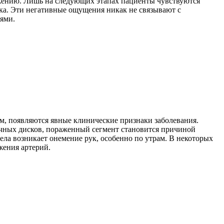
жению. Лишь на следующих этапах пациенты чувствуются
ка. Эти негативные ощущения никак не связывают с
ями.
, появляются явные клинические признаки заболевания.
чных дисков, пораженный сегмент становится причиной
ела возникает онемение рук, особенно по утрам. В некоторых
жения артерий.