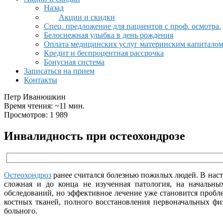
Назад
Акции и скидки
Спец. предложение для пациентов с проф. осмотра.
Белоснежная улыбка в день рождения
Оплата медицинских услуг материнским капитало
Кредит и беспроцентная рассрочка
Бонусная система
Записаться на прием
Контакты
Петр Иванюшкин
Время чтения: ~11 мин.
Просмотров: 1 989
Инвалидность при остеохондрозе
Остеохондроз
ранее считался болезнью пожилых людей. В наст
сложная и до конца не изученная патология, на начальны
обследований, но эффективное лечение уже становится про
костных тканей, полного восстановления первоначальных фи
больного.