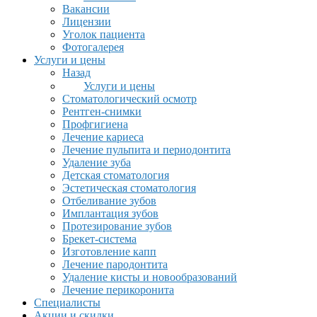
Вакансии
Лицензии
Уголок пациента
Фотогалерея
Услуги и цены
Назад
Услуги и цены
Стоматологический осмотр
Рентген-снимки
Профгигиена
Лечение кариеса
Лечение пульпита и периодонтита
Удаление зуба
Детская стоматология
Эстетическая стоматология
Отбеливание зубов
Имплантация зубов
Протезирование зубов
Брекет-система
Изготовление капп
Лечение пародонтита
Удаление кисты и новообразований
Лечение перикоронита
Специалисты
Акции и скидки