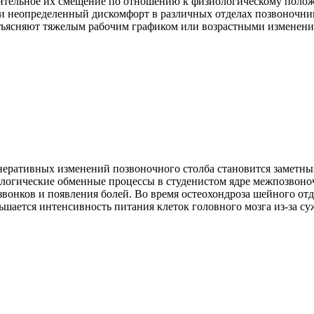
ительное их смещение по отношению к физиологическому поло
и неопределенный дискомфорт в различных отделах позвоночни
бъясняют тяжелым рабочим графиком или возрастными изменени
еративных изменений позвоночного столба становится заметным
огические обменные процессы в студенистом ядре межпозвоно
звонков и появления болей. Во время остеохондроза шейного отд
ьшается интенсивность питания клеток головного мозга из-за су