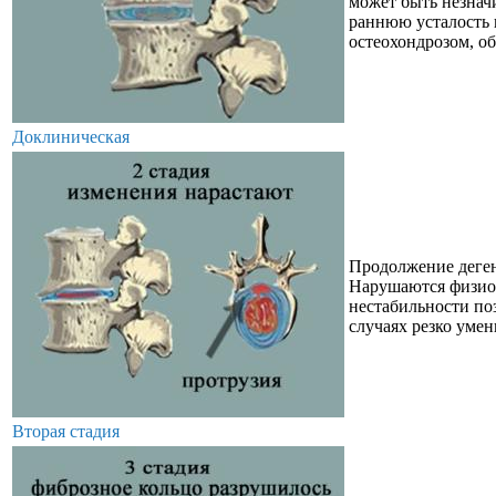
может быть незнач
раннюю усталость 
остеохондрозом, о
Доклиническая
Продолжение деген
Нарушаются физиол
нестабильности по
случаях резко умен
Вторая стадия