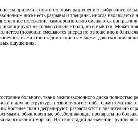
оцессы привели к почти полному разрушению фиброзного кольца
звоночном диске есть разрывы и трещины, иногда наблюдается 
нственное положение, самопроизвольно смещаются при различ
о провоцируют не только сильные боли, но и вывихи. Может появ
олистеза (позвонки смещаются вперед по отношению к близлежа
конечности. На этой стадии пациентам может даваться инвалидн
евых ощущениях.
состояние больного, ткани межпозвоночного диска полностью р
ски и другие структуры позвоночного столба. Симптоматика это
ции. Костные ткани деградируют, разрастаются и значительно о
носимыми, обыкновенные обезболивающие препараты по большей
ва на основании морфия. На этой стадии назначение группы дела