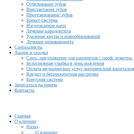
Отбеливание зубов
Имплантация зубов
Протезирование зубов
Брекет-система
Изготовление капп
Лечение пародонтита
Удаление кисты и новообразований
Лечение перикоронита
Специалисты
Акции и скидки
Спец. предложение для пациентов с проф. осмотра.
Белоснежная улыбка в день рождения
Оплата медицинских услуг материнским капитало
Кредит и беспроцентная рассрочка
Бонусная система
Записаться на прием
Контакты
Главная
О клинике
Назад
О клинике