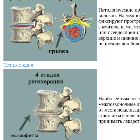
Патологические пр
волокон. На межпо
фиксируют простра
значительными, чт
или псевдоспондил
верхние и нижние 
непреходящих бол
Третья стадия
Наиболее тяжелое 
межпозвоночные ди
от места локализа
становиться невы
принимать лекарст