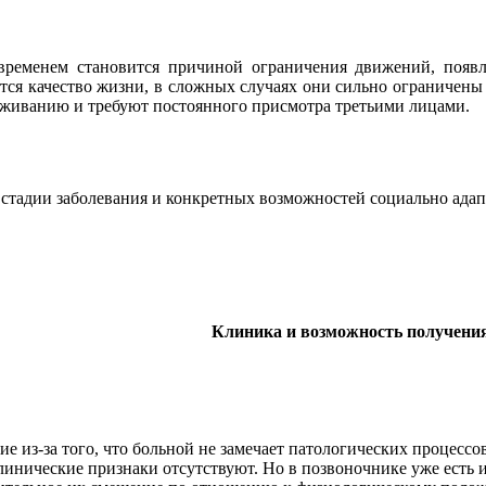
о временем становится причиной ограничения движений, появ
ается качество жизни, в сложных случаях они сильно ограничены
уживанию и требуют постоянного присмотра третьими лицами.
т стадии заболевания и конкретных возможностей социально ада
Клиника и возможность получени
ие из-за того, что больной не замечает патологических процесс
линические признаки отсутствуют. Но в позвоночнике уже есть