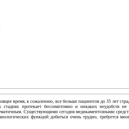
м
оящее время, к сожалению, все больше пациентов до 35 лет стр
х стадиях протекает бессимптомно и никаких неудобств не
блематичным. Существующими сегодня медикаментозными средст
зиологических функций добиться очень трудно, требуется мног