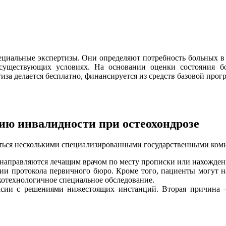
циальные экспертизы. Они определяют потребность больных в 
в существующих условиях. На основании оценки состояния б
за делается бесплатно, финансируется из средств базовой прог
нию инвалидности при остеохондрозе
яться несколькими специализированными государственными ком
е направляются лечащим врачом по месту прописки или нахожден
ии протокола первичного бюро. Кроме того, пациенты могут н
отехнологичное специальное обследование.
ласии с решениями нижестоящих инстанций. Вторая причина 