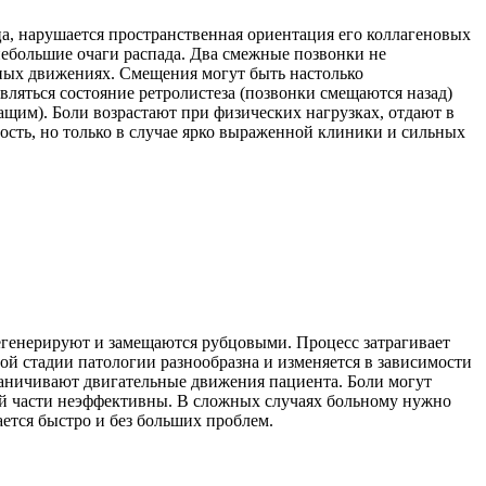
, нарушается пространственная ориентация его коллагеновых
небольшие очаги распада. Два смежные позвонки не
ных движениях. Смещения могут быть настолько
ляться состояние ретролистеза (позвонки смещаются назад)
щим). Боли возрастают при физических нагрузках, отдают в
ость, но только в случае ярко выраженной клиники и сильных
егенерируют и замещаются рубцовыми. Процесс затрагивает
й стадии патологии разнообразна и изменяется в зависимости
граничивают двигательные движения пациента. Боли могут
 части неэффективны. В сложных случаях больному нужно
ется быстро и без больших проблем.